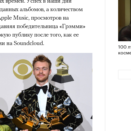
х времен. Успех в наши дни
им все 14 восьмитысячников
данных альбомов, а количеством
ислорода.
Apple Music, просмотров на
едавняя победительница «Грэмми»
ую публику после того, как ее
и на Soundcloud.
100 л
«РБК 
косме
пров