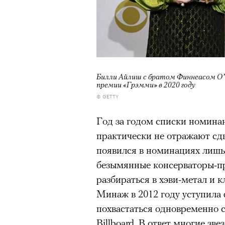
Нирмал Пурджа после рекордного во
мира. Катманду, 2019 год
© NAVESH CHITRAKAR / REUTERS
Статистика последних лет ос
Билли Айлиш с братом Финнеасом О’
опасность высотного альпини
премии «Грэмми» в 2020 году
© GETTY
горах Австрии
погибли
309 ч
максимумом для региона. В 
Год за годом списки номина
несчастных случаев в горах
с
практически не отражают сд
Shimbun классифицирует их 
появился в номинациях лишь 
вести»). На Эвересте в 2024
безымянные консерваторы-пр
альпинистов, а в 2025-м —
тр
разбираться в хэви-метал и к
сообщества стал октябрь 202
Минаж в 2012 году уступила ф
Дхаулагири в Непале
сорвала
похвастаться одновременно 
опытных альпинистов. Год сп
Billboard. В ответ многие зв