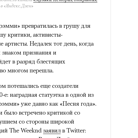
в «Яндекс.Дзен»
состоянием предельной
рэмми» превратилась в грушу для
Можн
м
исчезает информационный шум
и
в пр
ушу критики, активисты-
ий момент.
опыта
 артисты. Недалек тот день, когда
Сможе
и вызывают
мощный выброс
я знаком признания и
отвеч
зг запоминает восхождение как один
йдет в разряд блестящих
 жизни.
 во многом перешла.
ановится способом выйти из
м потешались еще создатели
 и
почувствовать контроль над собой
.
-е: наградная статуэтка в одной из
опасности в горах создает между
рэмми» уже давно как «Песня года».
е связи и чувство доверия
.
и было встречено критикой со
уществование «гена высоты», но
душием со стороны широкой
му чаще тянутся люди с высокой
ций The Weeknd
заявил
в Twitter:
и готовностью к риску.