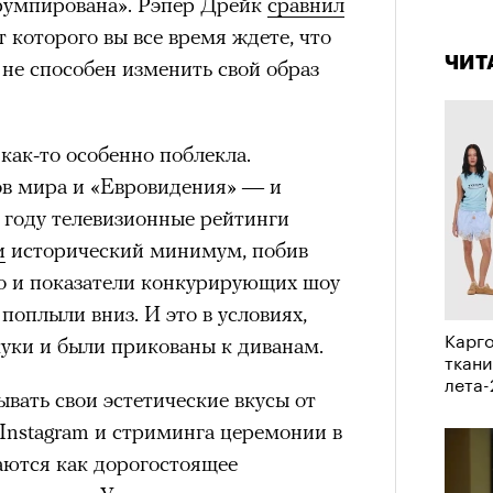
румпирована». Рэпер Дрейк
сравнил
4 кол
в идут в горы
не ради опасности, а
пропу
 которого вы все время ждете, что
 свободы и внутреннего смысла.
ЧИТ
н не способен изменить свой образ
тличают
психологическая
а, способность к самоконтролю и
ишения.
как-то особенно поблекла.
гает
иначе смотреть на эмоции
,
в мира и «Евровидения» — и
бранным.
0 году телевизионные рейтинги
и
исторический минимум, побив
но и показатели конкурирующих шоу
 поплыли вниз. И это в условиях,
анском Каракоруме
погиб
всемирно
Карго
куки и были прикованы к диванам.
инист Нирмал Пурджа. Экспедиция
ткани
н возглавлял, попала под лавину на
лета
ЧИТ
ывать свои эстетические вкусы от
 спасатели обнаружили тела
Instagram и стриминга церемонии в
й спецназовец шел к
ются как дорогостоящее
 планировал стать первым