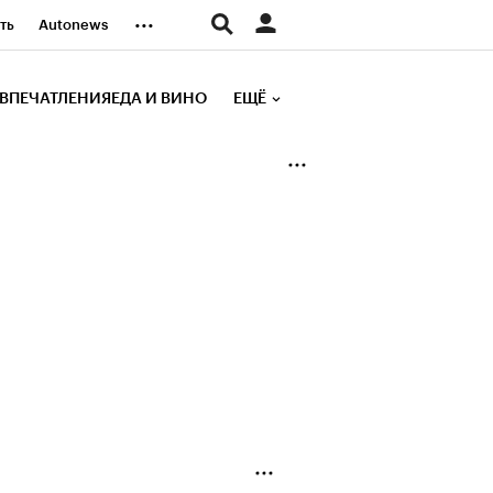
...
ть
Autonews
К Образование
ВПЕЧАТЛЕНИЯ
ЕДА И ВИНО
ЕЩЁ
д
Стиль
е рейтинги
иа
Финансы