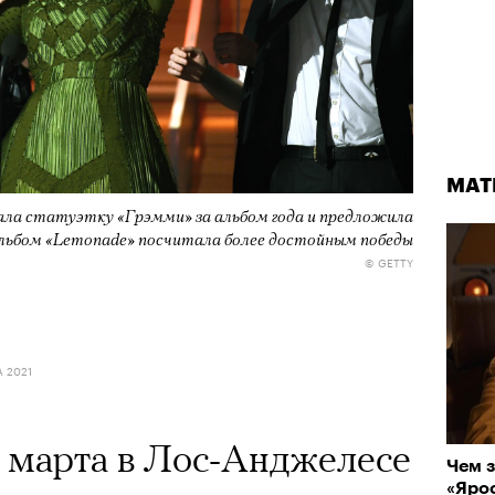
МАТ
МАТ
мала статуэтку «Грэмми» за альбом года и предложила
 альбом «Lemonade» посчитала более достойным победы
© GETTY
Группа альпинистов поднимается на Эльбрус
© НИКИТА ШЕЛАЙКИН / PEXELS
А 2021
06 АВГУСТА 2026, 12:25
15 марта в Лос-Анджелесе
Чем з
Приро
«Ярос
прог