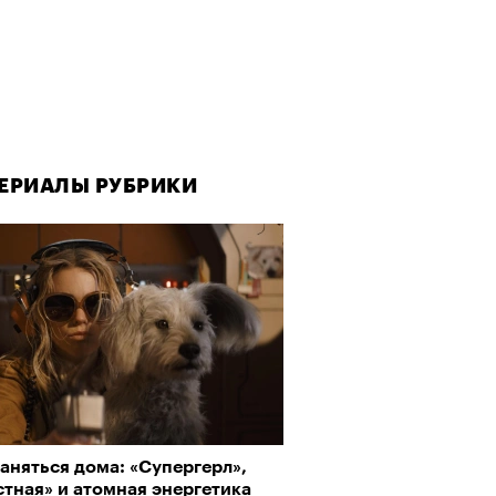
ЕРИАЛЫ РУБРИКИ
ЕРИАЛЫ РУБРИКИ
аняться дома: «Супергерл»,
да как лекарство: как
тная» и атомная энергетика
улки стали новой формой