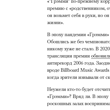
«"Грэмми" по-прежнему кор
Большинство альпинисто
премию с «родственником, от
ради ощущения ясности
,
он возьмет себя в руки, но о
Успешных альпинистов о
жизни».
устойчивость, дисциплин
готовность переносить л
В эпоху пандемии «Грэмми» 
Опыт восхождений помо
Обошлись же без чемпионато
делая человека более со
никому хуже не стало. В 202
трансляции премии
обновил
антирекорд 2006 года. Заод
вроде Billboard Music Awards
30 июля 2026 года в пакист
когда зрители изнывали от с
известный непальский альп
00:00
/
00:00
из десяти человек, которую о
Неужели кто-то будет отсчит
склоне Броуд-Пик. 2 августа
«Грэмми»? Вряд ли. В эпоху 
погибших. Бывший британски
роскошных залах воспринима
историческому рекорду — он