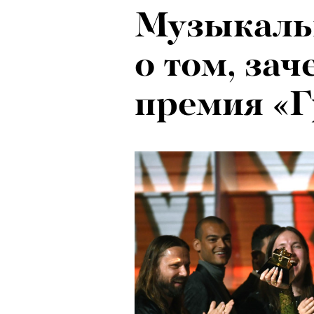
Музыкаль
Психологи
о том, за
почему тр
премия «
останавли
в горы