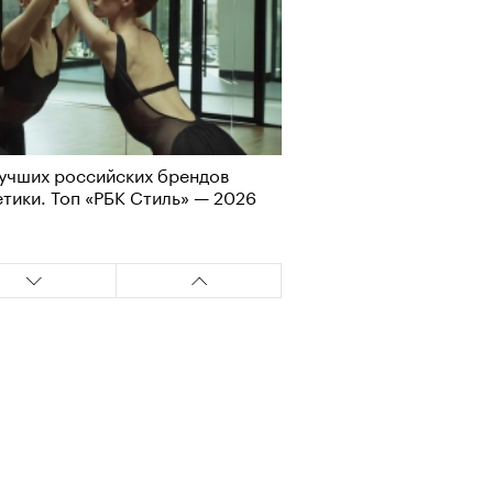
учших российских брендов
Визионеры» и masters:dom
тики. Топ «РБК Стиль» — 2026
ели первую резиденцию