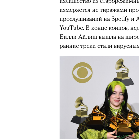
излишество из старорежимны
человеком, дважды покоривш
измеряется не тиражами про
планеты без использования к
прослушиваний на Spotify и 
YouTube. В конце концов, н
Билли Айлиш вышла на широк
ранние треки стали вирусным