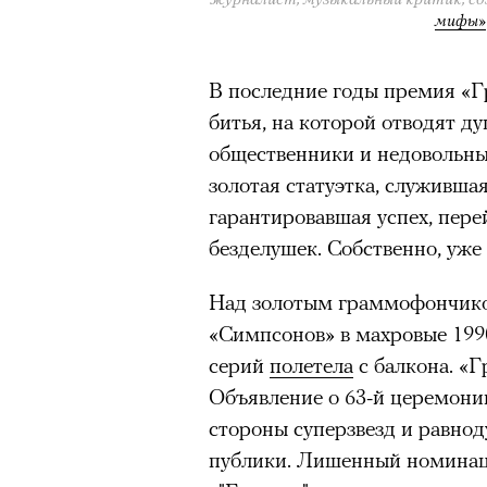
Главное
мифы»
Горы привлекают людей 
В последние годы премия «Г
концентрации, в которо
битья, на которой отводят д
остается только настоящ
общественники и недовольные
Экстремальные нагрузк
золотая статуэтка, служивша
гормонов
, из-за чего мо
гарантировавшая успех, пере
из самых ярких опытов в
безделушек. Собственно, уже
Для многих альпинизм ст
Над золотым граммофончико
рутины, перезагрузиться
«Симпсонов» в махровые 1990
Совместное преодоление 
серий
полетела
с балкона. «Г
людьми особенно
прочны
Объявление о 63-й церемони
Наука не подтверждает с
стороны суперзвезд и равно
признает, что
к альпиниз
публики. Лишенный номина
устойчивостью к стрессу