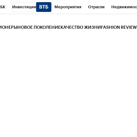
РБК
Инвестиции
Мероприятия
Отрасли
Недвижимос
и
Телеканал
РБК Вино
Спорт
Школа управления РБК
РБ
ЗИОНЕРЫ
НОВОЕ ПОКОЛЕНИЕ
КАЧЕСТВО ЖИЗНИ
FASHION REVIEW
РБК Life
Тренды
Визионеры
Национальные проекты
Горо
 Бизнес-среда
Дискуссионный клуб
Исследования
Кредитны
Газета
Спецпроекты СПб
Конференции СПб
Спецпроекты
трагентов
Политика
Экономика
Бизнес
Технологии и мед
ой валюты