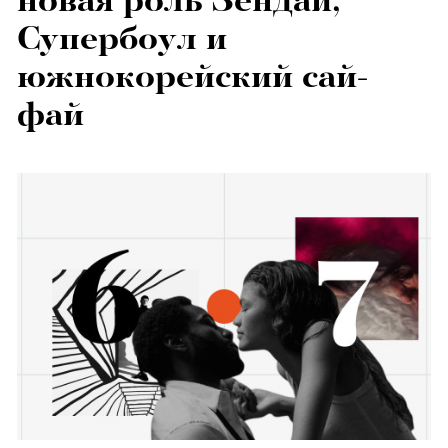
новая роль Зендаи,
Супербоул и
южнокорейский сай-
фай