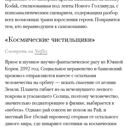
Kodak, стилизованная под ленты Нового Голливуда, с
психоаналитическим сценарием, содержащим разбор
всех возможных травм взросления героев. Понравится
тем, кто неравнодушен к самокопанию.
«Космические чистильщики»
Смотреть на
Netflix
00:00
/
00:00
Яркое и шумное научно-фантастическое рагу из Южной
Кореи. 2092 год. Социальное неравенство и банковский
произвол отправляются вместе с остатками
человечества на орбиту — искать спасение от агонии
Земли. Планета гибнет из-за исчезнувшего лесного
покрова и угасающего Солнца, поэтому человечество,
значительно поднаторевшее в физике, выбирается в
«небеса». Однако рай совсем не похож на Рай, и
местный Бог (белый европеец) оторван от остального
дикого мира, где шныряют охотники за космическим