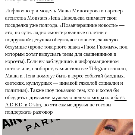
Инфлюэнсер и модель Маша Миногарова и партнер
агентства Monstars Лена Павельева снимают свои
посиделки уже полгода. «Позавчерашние новости» —
это, по сути, ладно смонтированные сплетни с
подружкой: девушки обсуждают новости, зачастую
безумные (вроде товарного знака «Гном Гномыч», под
которым хотят выпускать ризы для священников и
корсеты). Если вы заблудились в информационном
потоке или, наоборот, замьютили все Telegram-каналы,
Маша и Лена помогут быть в курсе событий (модных,
светских, культурных — никакой тяжелой социалки и
политики). Также шоу показано тем, кто и хотел бы
обсудить с друзьями
мужскую неделю моды
или
баттл
A.D.E.D. и O'stin
, но эти самые друзья не готовы
поддержать разговор