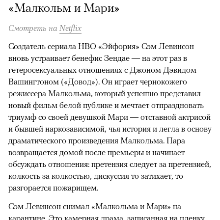
«Малкольм и Мари»
Смотреть на
Netflix
Создатель сериала HBO «Эйфория» Сэм Левинсон
вновь устраивает бенефис Зендае — на этот раз в
гетеросексуальных отношениях с Джоном Дэвидом
Вашингтоном («Довод»). Он играет чернокожего
режиссера Малкольма, который успешно представил
новый фильм белой публике и мечтает отпраздновать
триумф со своей девушкой Мари — отставной актрисой
и бывшей наркозависимой, чья история и легла в основу
драматического произведения Малкольма. Пара
возвращается домой после премьеры и начинает
обсуждать отношения: претензия следует за претензией,
колкость за колкостью, дискуссия то затихает, то
разгорается пожарищем.
Сэм Левинсон снимал «Малкольма и Мари» на
карантине. Это камерная драма, записанная на пленку