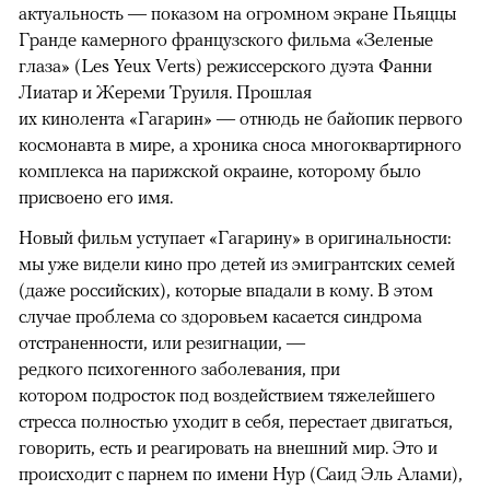
актуальность — показом на огромном экране Пьяццы
Гранде камерного французского фильма «Зеленые
глаза» (Les Yeux Verts) режиссерского дуэта Фанни
Лиатар и Жереми Труиля. Прошлая
их кинолента «Гагарин» — отнюдь не байопик первого
космонавта в мире, а хроника сноса многоквартирного
комплекса на парижской окраине, которому было
присвоено его имя.
Новый фильм уступает «Гагарину» в оригинальности:
мы уже видели кино про детей из эмигрантских семей
(даже российских), которые впадали в кому. В этом
случае проблема со здоровьем касается синдрома
отстраненности, или резигнации, —
редкого психогенного заболевания, при
котором подросток под воздействием тяжелейшего
стресса полностью уходит в себя, перестает двигаться,
говорить, есть и реагировать на внешний мир. Это и
происходит с парнем по имени Нур (Саид Эль Алами),