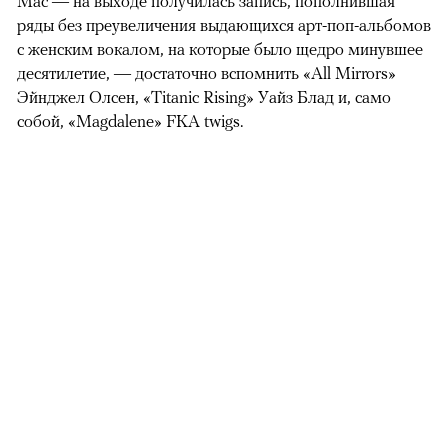
Mac — на выходе получилась запись, пополнившая
ряды без преувеличения выдающихся арт-поп-альбомов
с женским вокалом, на которые было щедро минувшее
десятилетие, — достаточно вспомнить «All Mirrors»
Эйнджел Олсен, «Titanic Rising» Уайз Блад и, само
собой, «Magdalene» FKA twigs.