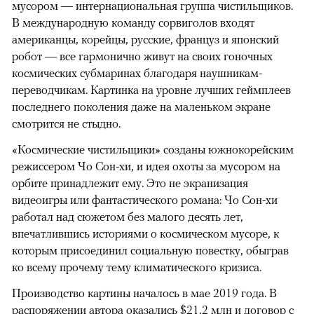
мусором — интернациональная группа чистильщиков.
В международную команду сорвиголов входят
американцы, корейцы, русские, француз и японский
робот — все гармонично живут на своих гоночных
космических субмаринах благодаря наушникам-
переводчикам. Картинка на уровне лучших геймплеев
последнего поколения даже на маленьком экране
смотрится не стыдно.
«Космические чистильщики» созданы южнокорейским
режиссером Чо Сон-хи, и идея охоты за мусором на
орбите принадлежит ему. Это не экранизация
видеоигры или фантастического романа: Чо Сон-хи
работал над сюжетом без малого десять лет,
впечатлившись историями о космическом мусоре, к
которым присоединил социальную повестку, обыграв
ко всему прочему тему климатического кризиса.
Производство картины началось в мае 2019 года. В
распоряжении автора оказались $21,2 млн и договор с