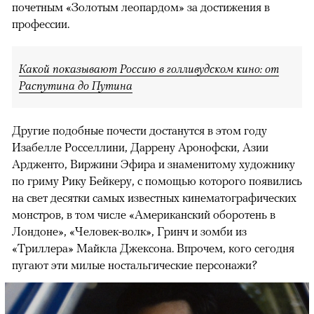
почетным «Золотым леопардом» за достижения в
профессии.
Какой показывают Россию в голливудском кино: от
Распутина до Путина
Другие подобные почести достанутся в этом году
Изабелле Росселлини, Даррену Аронофски, Азии
Ардженто, Виржини Эфира и знаменитому художнику
по гриму Рику Бейкеру, с помощью которого появились
на свет десятки самых известных кинематографических
монстров, в том числе «Американский оборотень в
Лондоне», «Человек-волк», Гринч и зомби из
«Триллера» Майкла Джексона. Впрочем, кого сегодня
пугают эти милые ностальгические персонажи?