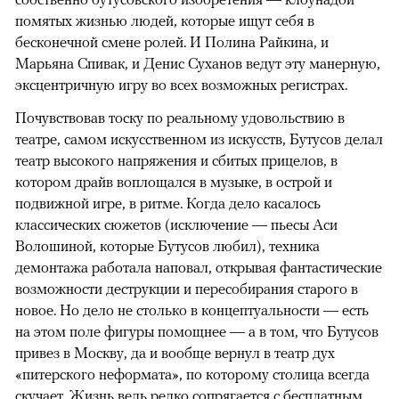
помятых жизнью людей, которые ищут себя в
бесконечной смене ролей. И Полина Райкина, и
Марьяна Спивак, и Денис Суханов ведут эту манерную,
эксцентричную игру во всех возможных регистрах.
Почувствовав тоску по реальному удовольствию в
театре, самом искусственном из искусств, Бутусов делал
театр высокого напряжения и сбитых прицелов, в
котором драйв воплощался в музыке, в острой и
подвижной игре, в ритме. Когда дело касалось
классических сюжетов (исключение — пьесы Аси
Волошиной, которые Бутусов любил), техника
демонтажа работала наповал, открывая фантастические
возможности деструкции и пересобирания старого в
новое. Но дело не столько в концептуальности — есть
на этом поле фигуры помощнее — а в том, что Бутусов
привез в Москву, да и вообще вернул в театр дух
«питерского неформата», по которому столица всегда
скучает. Жизнь ведь редко сопрягается с бесплатным