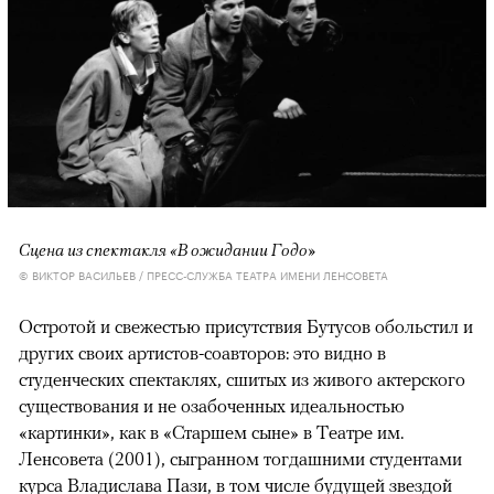
Сцена из спектакля «В ожидании Годо»
© ВИКТОР ВАСИЛЬЕВ / ПРЕСС-СЛУЖБА ТЕАТРА ИМЕНИ ЛЕНСОВЕТА
Остротой и свежестью присутствия Бутусов обольстил и
других своих артистов-соавторов: это видно в
студенческих спектаклях, сшитых из живого актерского
существования и не озабоченных идеальностью
«картинки», как в «Старшем сыне» в Театре им.
Ленсовета (2001), сыгранном тогдашними студентами
курса Владислава Пази, в том числе будущей звездой