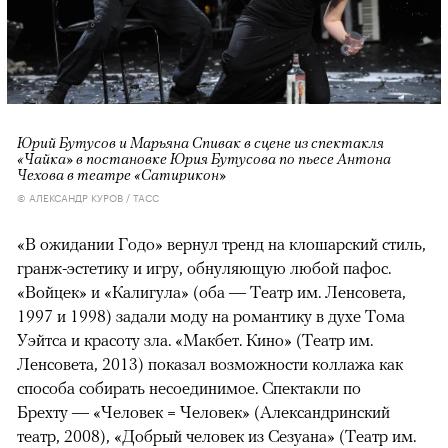
Юрий Бутусов и Марьяна Спивак в сцене из спектакля
«Чайка» в постановке Юрия Бутусова по пьесе Антона
Чехова в театре «Сатирикон»
© АЛЕКСАНДР КУРОВ / ТАСС
«В ожидании Годо» вернул тренд на клошарский стиль,
гранж-эстетику и игру, обнуляющую любой пафос.
«Войцек» и «Калигула» (оба — Театр им. Ленсовета,
1997 и 1998) задали моду на романтику в духе Тома
Уэйтса и красоту зла. «Макбет. Кино» (Театр им.
Ленсовета, 2013) показал возможности коллажа как
способа собирать несоединимое. Спектакли по
Брехту — «Человек = Человек» (Александринский
театр, 2008), «Добрый человек из Сезуана» (Театр им.