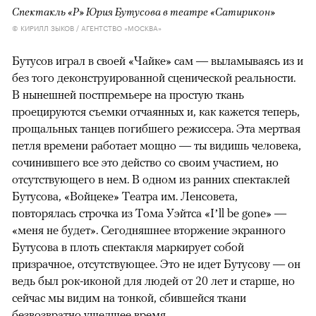
Спектакль «Р» Юрия Бутусова в театре «Сатирикон»
© КИРИЛЛ ЗЫКОВ / АГЕНТСТВО «МОСКВА»
Бутусов играл в своей «Чайке» сам — выламываясь из и
без того деконструированной сценической реальности.
В нынешней постпремьере на простую ткань
проецируются съемки отчаянных и, как кажется теперь,
прощальных танцев погибшего режиссера. Эта мертвая
петля времени работает мощно — ты видишь человека,
сочинившего все это действо со своим участием, но
отсутствующего в нем. В одном из ранних спектаклей
Бутусова, «Войцеке» Театра им. Ленсовета,
повторялась строчка из Тома Уэйтса «I’ll be gone» —
«меня не будет». Сегодняшнее вторжение экранного
Бутусова в плоть спектакля маркирует собой
призрачное, отсутствующее. Это не идет Бутусову — он
ведь был рок-иконой для людей от 20 лет и старше, но
сейчас мы видим на тонкой, сбившейся ткани
безвозвратно ушедшее время.