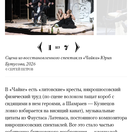
1
7
из
Сцена из восстановленного спектакля «Чайка» Юрия
Бутусова, 2026
© СЕРГЕЙ ПЕТРОВ
В «Чайке» есть «литовские» кресты, някрошюсовский
физический труд (по сцене волоком тащат короб с
сидящими в нем героями, а Шамраев — Кузнецов
ловко взбирается на висящий канат), музыкальные
цитаты из Фаустаса Латенаса, постоянного композитора
някрошюсовских спектаклей. Все это стало частью
собственно бутусовского изобретения — клоунадой