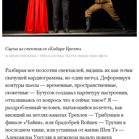
Сцена из спектакля «Кабаре Брехт»
© ЮЛИЯ СМЕЛКИНА / ПРЕСС-СЛУЖБА ТЕАТРА ИМЕНИ ЛЕНСОВЕТА
Разбирая все полсотни спектаклей, видишь их как точки
скачущей кардиограммы, но один метод. Деформируя
контуры пьесы — временные, пространственные,
сюжетные — Бутусов создавал партитуру настроения,
отталкиваясь от вопроса: что я сейчас такое? Я —
раздробленный человек, пытающийся взлететь, как
висящий на петлях-канатах Треплев — Трибунцев в
финале «Чайки», или брадобрей Войцек — Трухин в
последнем танце, или уставшая от жизни Шен Тэ —
Александра Урсуляк в мужском пальто поверх