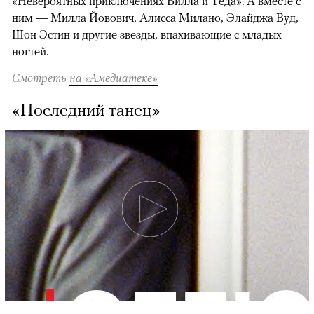
«Невероятных приключениях Билла и Теда». А вместе с
ним — Милла Йовович, Алисса Милано, Элайджа Вуд,
Шон Эстин и другие звезды, впахивающие с младых
ногтей.
Смотреть
на «Амедиатеке»
«Последний танец»
00:00
/
00:00