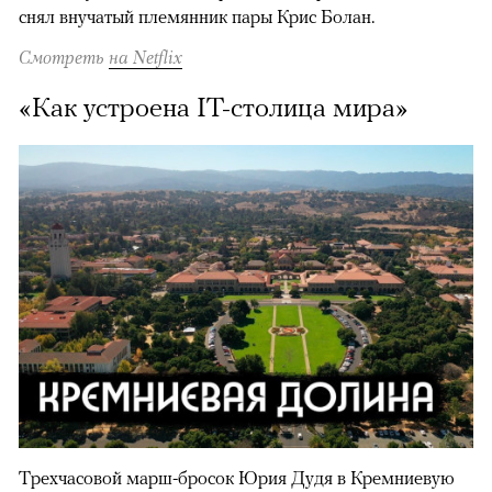
снял внучатый племянник пары Крис Болан.
Смотреть
на Netflix
«Как устроена IT-столица мира»
Трехчасовой марш-бросок Юрия Дудя в Кремниевую