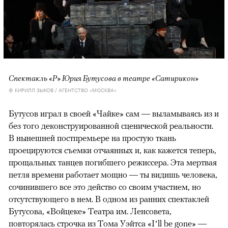
Спектакль «Р» Юрия Бутусова в театре «Сатирикон»
© КИРИЛЛ ЗЫКОВ / АГЕНТСТВО «МОСКВА»
Бутусов играл в своей «Чайке» сам — выламываясь из и
без того деконструированной сценической реальности.
В нынешней постпремьере на простую ткань
проецируются съемки отчаянных и, как кажется теперь,
прощальных танцев погибшего режиссера. Эта мертвая
петля времени работает мощно — ты видишь человека,
сочинившего все это действо со своим участием, но
отсутствующего в нем. В одном из ранних спектаклей
Бутусова, «Войцеке» Театра им. Ленсовета,
повторялась строчка из Тома Уэйтса «I’ll be gone» —