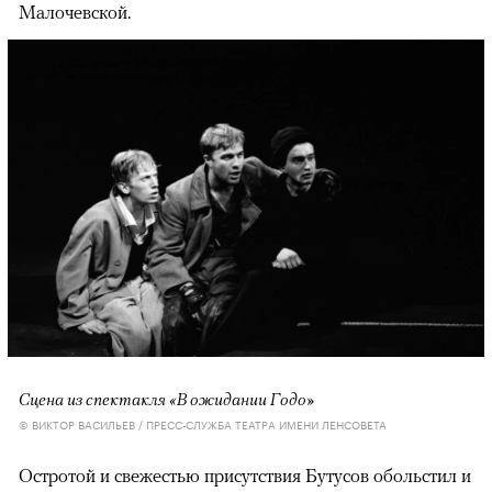
Малочевской.
Сцена из спектакля «В ожидании Годо»
© ВИКТОР ВАСИЛЬЕВ / ПРЕСС-СЛУЖБА ТЕАТРА ИМЕНИ ЛЕНСОВЕТА
Остротой и свежестью присутствия Бутусов обольстил и