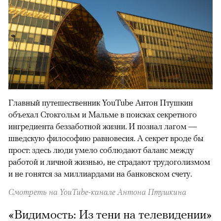
Главный путешественник YouTube Антон Птушкин
объехал Стокгольм и Мальме в поисках секретного
ингредиента беззаботной жизни. И познал лагом —
шведскую философию равновесия. А секрет вроде бы
прост: здесь люди умело соблюдают баланс между
работой и личной жизнью, не страдают трудоголизмом
и не гонятся за миллиардами на банковском счету.
Смотреть на YouTube-канале Антона Птушкина
«Видимость: Из тени на телевидении»