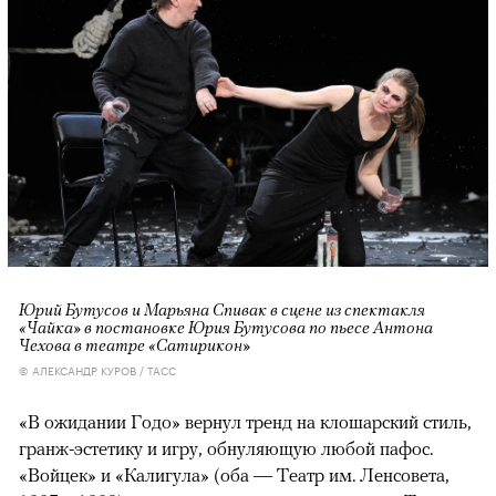
Юрий Бутусов и Марьяна Спивак в сцене из спектакля
«Чайка» в постановке Юрия Бутусова по пьесе Антона
Чехова в театре «Сатирикон»
© АЛЕКСАНДР КУРОВ / ТАСС
«В ожидании Годо» вернул тренд на клошарский стиль,
гранж-эстетику и игру, обнуляющую любой пафос.
«Войцек» и «Калигула» (оба — Театр им. Ленсовета,