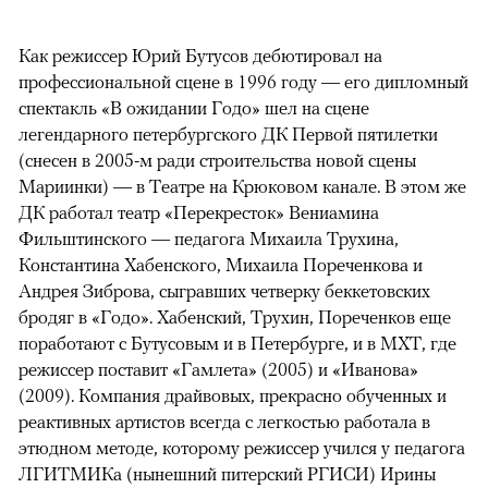
Как режиссер Юрий Бутусов дебютировал на
профессиональной сцене в 1996 году — его дипломный
спектакль «В ожидании Годо» шел на сцене
легендарного петербургского ДК Первой пятилетки
(снесен в 2005-м ради строительства новой сцены
Мариинки) — в Театре на Крюковом канале. В этом же
ДК работал театр «Перекресток» Вениамина
Фильштинского — педагога Михаила Трухина,
Константина Хабенского, Михаила Пореченкова и
Андрея Зиброва, сыгравших четверку беккетовских
бродяг в «Годо». Хабенский, Трухин, Пореченков еще
поработают с Бутусовым и в Петербурге, и в МХТ, где
режиссер поставит «Гамлета» (2005) и «Иванова»
(2009). Компания драйвовых, прекрасно обученных и
реактивных артистов всегда с легкостью работала в
этюдном методе, которому режиссер учился у педагога
ЛГИТМИКа (нынешний питерский РГИСИ) Ирины