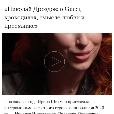
«Николай Дроздов: о Gucci,
крокодилах, смысле любви и
преемнике»
Под занавес года Ирина Шихман пригласила на
интервью самого светлого героя фэшн-роликов 2020-
го — Николая Николаевича Дроздова. Ощущение,