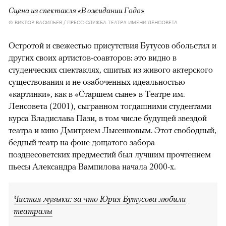
Сцена из спектакля «В ожидании Годо»
© ВИКТОР ВАСИЛЬЕВ / ПРЕСС-СЛУЖБА ТЕАТРА ИМЕНИ ЛЕНСОВЕТА
Остротой и свежестью присутствия Бутусов обольстил и
других своих артистов-соавторов: это видно в
студенческих спектаклях, сшитых из живого актерского
существования и не озабоченных идеальностью
«картинки», как в «Старшем сыне» в Театре им.
Ленсовета (2001), сыгранном тогдашними студентами
курса Владислава Пази, в том числе будущей звездой
театра и кино Дмитрием Лысенковым. Этот свободный,
бедный театр на фоне дощатого забора
позднесоветских предместий был лучшим прочтением
пьесы Александра Вампилова начала 2000-х.
Чистая музыка: за что Юрия Бутусова любили
театралы