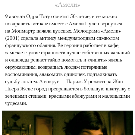
«Амели»
9 августа Одри Тоту отметит 50-летие, и ее можно
поздравить вот как: вместе с Амели Пулен вернуться
на Монмартр начала нулевых. Мелодрама «Амели»
(2001) сделала актрису международным символом
французского обаяния. Ее героиня работает в кафе,
замечает чужие странности лучше собственных желаний
и однажды решает тайно помогать и «чинить» жизнь
окружающим: возвращать людям потерянные
воспоминания, знакомить одиночек, подталкивать
судьбу локтем. А вокруг — Париж. У режиссера Жан-
Пьера Жене город превращается в большую шкатулку с
зелеными стенами, красными абажурами и маленькими
чудесами.