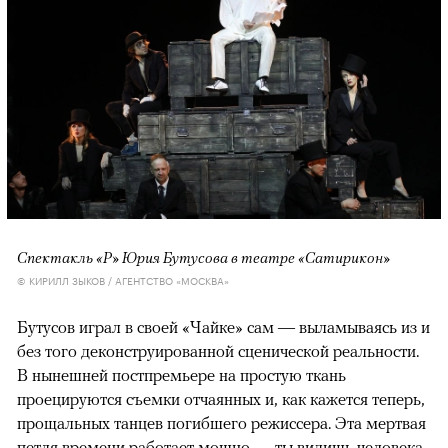
Спектакль «Р» Юрия Бутусова в театре «Сатирикон»
© КИРИЛЛ ЗЫКОВ / АГЕНТСТВО «МОСКВА»
Бутусов играл в своей «Чайке» сам — выламываясь из и
без того деконструированной сценической реальности.
В нынешней постпремьере на простую ткань
проецируются съемки отчаянных и, как кажется теперь,
прощальных танцев погибшего режиссера. Эта мертвая
петля времени работает мощно — ты видишь человека,