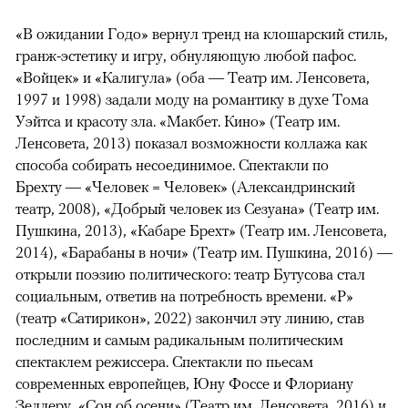
«В ожидании Годо» вернул тренд на клошарский стиль,
гранж-эстетику и игру, обнуляющую любой пафос.
«Войцек» и «Калигула» (оба — Театр им. Ленсовета,
1997 и 1998) задали моду на романтику в духе Тома
Уэйтса и красоту зла. «Макбет. Кино» (Театр им.
Ленсовета, 2013) показал возможности коллажа как
способа собирать несоединимое. Спектакли по
Брехту — «Человек = Человек» (Александринский
театр, 2008), «Добрый человек из Сезуана» (Театр им.
Пушкина, 2013), «Кабаре Брехт» (Театр им. Ленсовета,
2014), «Барабаны в ночи» (Театр им. Пушкина, 2016) —
открыли поэзию политического: театр Бутусова стал
социальным, ответив на потребность времени. «Р»
(театр «Сатирикон», 2022) закончил эту линию, став
последним и самым радикальным политическим
спектаклем режиссера. Спектакли по пьесам
современных европейцев, Юну Фоссе и Флориану
Зеллеру, «Сон об осени» (Театр им. Ленсовета, 2016) и