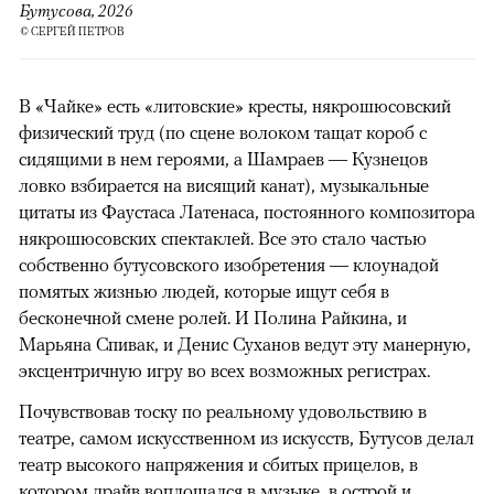
Бутусова, 2026
© СЕРГЕЙ ПЕТРОВ
В «Чайке» есть «литовские» кресты, някрошюсовский
физический труд (по сцене волоком тащат короб с
сидящими в нем героями, а Шамраев — Кузнецов
ловко взбирается на висящий канат), музыкальные
цитаты из Фаустаса Латенаса, постоянного композитора
някрошюсовских спектаклей. Все это стало частью
собственно бутусовского изобретения — клоунадой
помятых жизнью людей, которые ищут себя в
бесконечной смене ролей. И Полина Райкина, и
Марьяна Спивак, и Денис Суханов ведут эту манерную,
эксцентричную игру во всех возможных регистрах.
Почувствовав тоску по реальному удовольствию в
театре, самом искусственном из искусств, Бутусов делал
театр высокого напряжения и сбитых прицелов, в
котором драйв воплощался в музыке, в острой и