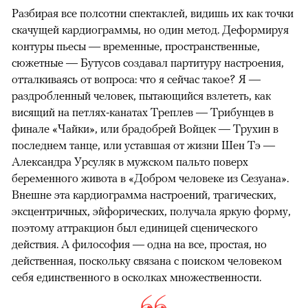
Разбирая все полсотни спектаклей, видишь их как точки
скачущей кардиограммы, но один метод. Деформируя
контуры пьесы — временные, пространственные,
сюжетные — Бутусов создавал партитуру настроения,
отталкиваясь от вопроса: что я сейчас такое? Я —
раздробленный человек, пытающийся взлететь, как
висящий на петлях-канатах Треплев — Трибунцев в
финале «Чайки», или брадобрей Войцек — Трухин в
последнем танце, или уставшая от жизни Шен Тэ —
Александра Урсуляк в мужском пальто поверх
беременного живота в «Добром человеке из Сезуана».
Внешне эта кардиограмма настроений, трагических,
эксцентричных, эйфорических, получала яркую форму,
поэтому аттракцион был единицей сценического
действия. А философия — одна на все, простая, но
действенная, поскольку связана с поиском человеком
себя единственного в осколках множественности.