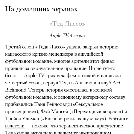
На домашних экранах
«Тед Лассо»
Apple TV, 4 сезон
Третий сезон «Теда Лассо» удачно закрыл историю
канзасского кризис-менеджера в английской
футбольной команде, многие зрители этот финал
приняли за окончательное прощание. Но не тут-то
было — Apple TV тряхнула фем-оптикой и написала
четвертый сезон, вернув Теда в Англию и в клуб AFC
Richmond. Теперь история сместилась к женской
футбольной команде, к основному актерскому составу
прибавились Таня Рейнольдс («Сексуальное
просвещение»), Фэй Марсей («Переходный возраст») и
00:00
/
00:00
Трейси Ульман («Как я встретил вашу маму»). Рейтинги
взлетели
— похоже, что терапевтическое присутствие
Теда снова актуально в нашем травмированном