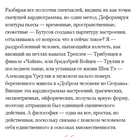
Разбирая все полсотни спектаклей, видишь их как точки
скачущей кардиограммы, но один метод. Деформируя
контуры пьесы — временные, пространственные,
сюжетные — Бутусов создавал партитуру настроения,
отталкиваясь от вопроса: что я сейчас такое? Я —
раздробленный человек, пытающийся взлететь, как
висящий на петлях-канатах Треплев — Трибунцев в
финале «Чайки», или брадобрей Войцек — Трухин в
последнем танце, или уставшая от жизни Шен Тэ —
Александра Урсуляк в мужском пальто поверх
беременного живота в «Добром человеке из Сезуана».
Внешне эта кардиограмма настроений, трагических,
эксцентричных, эйфорических, получала яркую форму,
поэтому аттракцион был единицей сценического
действия. А философия — одна на все, простая, но
действенная, поскольку связана с поиском человеком
себя единственного в осколках множественности.