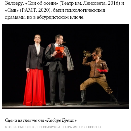
Зеллеру, «Сон об осени» (Театр им. Ленсовета, 2016) и
«Сын» (РАМТ, 2020), были психологическими
драмами, но в абсурдистском ключе.
Сцена из спектакля «Кабаре Брехт»
© ЮЛИЯ СМЕЛКИНА / ПРЕСС-СЛУЖБА ТЕАТРА ИМЕНИ ЛЕНСОВЕТА