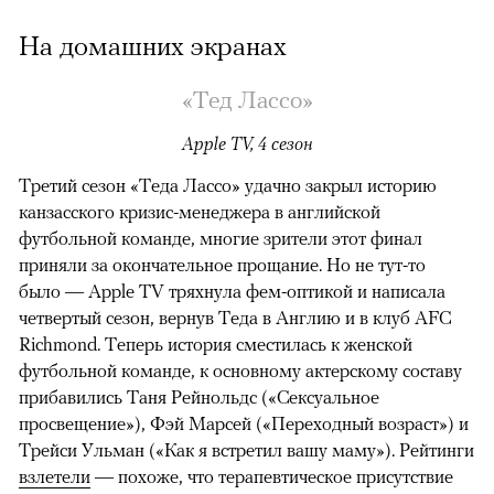
На домашних экранах
«Тед Лассо»
Apple TV, 4 сезон
Третий сезон «Теда Лассо» удачно закрыл историю
канзасского кризис-менеджера в английской
футбольной команде, многие зрители этот финал
приняли за окончательное прощание. Но не тут-то
было — Apple TV тряхнула фем-оптикой и написала
четвертый сезон, вернув Теда в Англию и в клуб AFC
Richmond. Теперь история сместилась к женской
футбольной команде, к основному актерскому составу
прибавились Таня Рейнольдс («Сексуальное
просвещение»), Фэй Марсей («Переходный возраст») и
00:00
/
00:00
Трейси Ульман («Как я встретил вашу маму»). Рейтинги
взлетели
— похоже, что терапевтическое присутствие