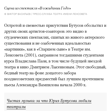
Сцена из спектакля «В ожидании Годо»
© ВИКТОР ВАСИЛЬЕВ / ПРЕСС-СЛУЖБА ТЕАТРА ИМЕНИ ЛЕНСОВЕТА
Остротой и свежестью присутствия Бутусов обольстил и
других своих артистов-соавторов: это видно в
студенческих спектаклях, сшитых из живого актерского
существования и не озабоченных идеальностью
«картинки», как в «Старшем сыне» в Театре им.
Ленсовета (2001), сыгранном тогдашними студентами
курса Владислава Пази, в том числе будущей звездой
театра и кино Дмитрием Лысенковым. Этот свободный,
бедный театр на фоне дощатого забора
позднесоветских предместий был лучшим прочтением
пьесы Александра Вампилова начала 2000-х.
Чистая музыка: за что Юрия Бутусова любили
театралы