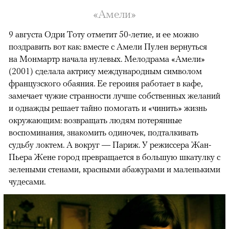
«Амели»
9 августа Одри Тоту отметит 50-летие, и ее можно
поздравить вот как: вместе с Амели Пулен вернуться
на Монмартр начала нулевых. Мелодрама «Амели»
(2001) сделала актрису международным символом
французского обаяния. Ее героиня работает в кафе,
замечает чужие странности лучше собственных желаний
и однажды решает тайно помогать и «чинить» жизнь
окружающим: возвращать людям потерянные
воспоминания, знакомить одиночек, подталкивать
судьбу локтем. А вокруг — Париж. У режиссера Жан-
Пьера Жене город превращается в большую шкатулку с
зелеными стенами, красными абажурами и маленькими
чудесами.