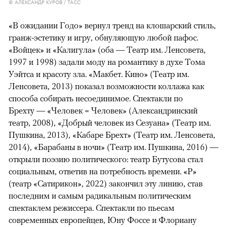
© АЛЕКСАНДР КУРОВ / ТАСС
«В ожидании Годо» вернул тренд на клошарский стиль,
гранж-эстетику и игру, обнуляющую любой пафос.
«Войцек» и «Калигула» (оба — Театр им. Ленсовета,
1997 и 1998) задали моду на романтику в духе Тома
Уэйтса и красоту зла. «Макбет. Кино» (Театр им.
Ленсовета, 2013) показал возможности коллажа как
способа собирать несоединимое. Спектакли по
Брехту — «Человек = Человек» (Александринский
театр, 2008), «Добрый человек из Сезуана» (Театр им.
Пушкина, 2013), «Кабаре Брехт» (Театр им. Ленсовета,
2014), «Барабаны в ночи» (Театр им. Пушкина, 2016) —
открыли поэзию политического: театр Бутусова стал
социальным, ответив на потребность времени. «Р»
(театр «Сатирикон», 2022) закончил эту линию, став
последним и самым радикальным политическим
спектаклем режиссера. Спектакли по пьесам
современных европейцев, Юну Фоссе и Флориану