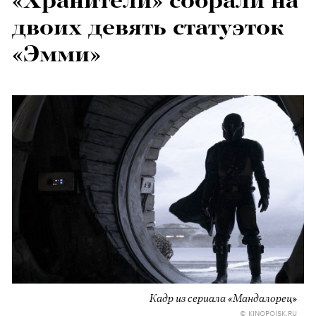
«Хранители» собрали на
двоих девять статуэток
«Эмми»
Кадр из сериала «Мандалорец»
© KINOPOISK.RU