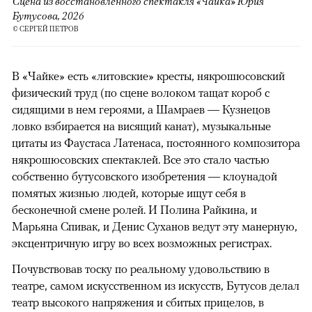
Сцена из восстановленного спектакля «Чайка» Юрия
Бутусова, 2026
© СЕРГЕЙ ПЕТРОВ
В «Чайке» есть «литовские» кресты, някрошюсовский
физический труд (по сцене волоком тащат короб с
сидящими в нем героями, а Шамраев — Кузнецов
ловко взбирается на висящий канат), музыкальные
цитаты из Фаустаса Латенаса, постоянного композитора
някрошюсовских спектаклей. Все это стало частью
собственно бутусовского изобретения — клоунадой
помятых жизнью людей, которые ищут себя в
бесконечной смене ролей. И Полина Райкина, и
Марьяна Спивак, и Денис Суханов ведут эту манерную,
эксцентричную игру во всех возможных регистрах.
Почувствовав тоску по реальному удовольствию в
театре, самом искусственном из искусств, Бутусов делал
театр высокого напряжения и сбитых прицелов, в