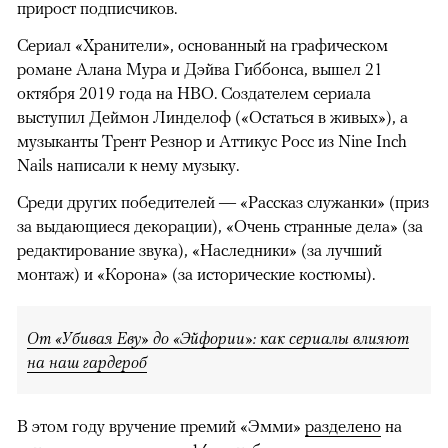
прирост подписчиков.
Сериал «Хранители», основанный на графическом
романе Алана Мура и Дэйва Гиббонса, вышел 21
октября 2019 года на HBO. Создателем сериала
00:00
/
00:00
выступил Деймон Линделоф («Остаться в живых»), а
музыканты Трент Резнор и Аттикус Росс из Nine Inch
Nails написали к нему музыку.
Среди других победителей — «Рассказ служанки» (приз
за выдающиеся декорации), «Очень странные дела» (за
редактирование звука), «Наследники» (за лучший
монтаж) и «Корона» (за исторические костюмы).
От «Убивая Еву» до «Эйфории»: как сериалы влияют
на наш гардероб
В этом году вручение премий «Эмми»
разделено
на