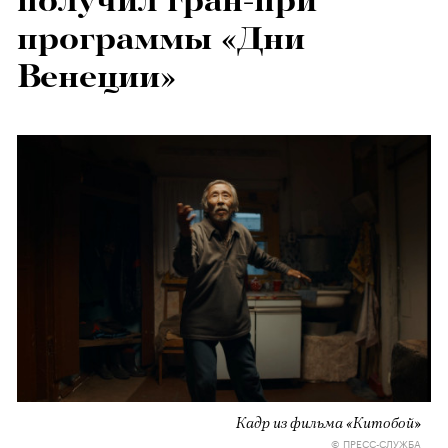
получил гран-при
программы «Дни
Венеции»
Кадр из фильма «Китобой»
© ПРЕСС-СЛУЖБА