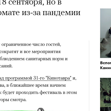
х первое восхождение в
 Тыркин рассказывает о
18 сентября, но в
тера
 последним, а другие
на остросоциальные
мате из-за пандемии
сковать жизнью?
пинисты объясняют, как
еловека и почему к ней
ограниченное число гостей,
сократят и все мероприятия
лой
рам-канал «РБК Стиль»
облюдением санитарных норм и
Вспо
Лока
саний.
Канн
Поче
Корей
взро
д программой 31-го "Кинотавра"
ар и Жереми Труиля
и,
ва, в ближайшее время начнем
Грэя
рам-канал «РБК Стиль»
к будет проходить фестиваль в этом
торы смотра.
рное: голливудские левые и черный