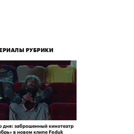
ЕРИАЛЫ РУБРИКИ
ЕРИАЛЫ РУБРИКИ
ЕРИАЛЫ РУБРИКИ
о дня: заброшенный кинотеатр
да как лекарство: как
рно-2025: Япония наносит
брь» в новом клипе Feduk
улки стали новой формой
ной удар