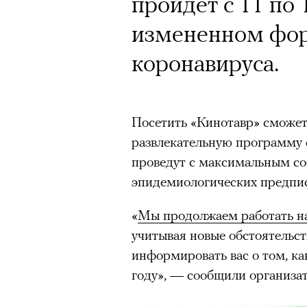
Почему для одни
Кинокритик Стас
пройдет с 11 по 
горы становится
первых показах 
измененном фор
готовы снова ри
темы
коронавируса.
Психологи и аль
высота меняет ч
Посетить «Кинотавр» сможет 
развлекательную программу 
тянет с новой си
Подписывайтесь на телег
проведут с максимальным с
эпидемиологических предпи
«
Мы продолжаем работать на
Зеленые глаза» Фанни Лиат
учитывая новые обстоятельст
«Бумажный тигр» Джеймса 
Подписывайтесь на телег
информировать вас о том, ка
«Охота» Уэйна Вапимуквы
году», — сообщили организа
Ретроспектива «Красное и че
список»