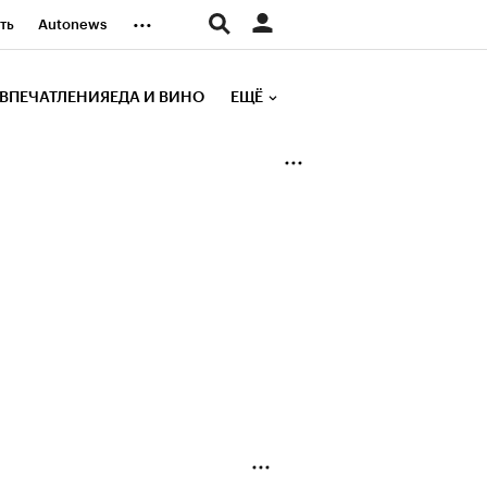
...
ть
Autonews
К Образование
ВПЕЧАТЛЕНИЯ
ЕДА И ВИНО
ЕЩЁ
д
Стиль
е рейтинги
иа
Финансы