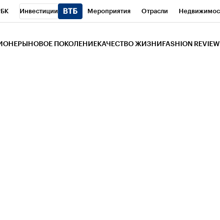
РБК
Инвестиции
Мероприятия
Отрасли
Недвижимос
и
Телеканал
РБК Вино
Спорт
Школа управления РБК
РБ
ЗИОНЕРЫ
НОВОЕ ПОКОЛЕНИЕ
КАЧЕСТВО ЖИЗНИ
FASHION REVIEW
РБК Life
Тренды
Визионеры
Национальные проекты
Горо
 Бизнес-среда
Дискуссионный клуб
Исследования
Кредитны
Газета
Спецпроекты СПб
Конференции СПб
Спецпроекты
трагентов
Политика
Экономика
Бизнес
Технологии и мед
ой валюты