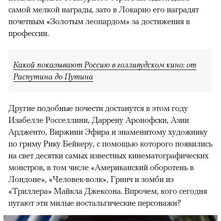
самой мелкой награды, зато в Локарно его наградят
почетным «Золотым леопардом» за достижения в
профессии.
Какой показывают Россию в голливудском кино: от
Распутина до Путина
Другие подобные почести достанутся в этом году
Изабелле Росселлини, Даррену Аронофски, Азии
Ардженто, Виржини Эфира и знаменитому художнику
по гриму Рику Бейкеру, с помощью которого появились
на свет десятки самых известных кинематографических
монстров, в том числе «Американский оборотень в
Лондоне», «Человек-волк», Гринч и зомби из
«Триллера» Майкла Джексона. Впрочем, кого сегодня
пугают эти милые ностальгические персонажи?