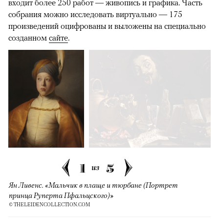
входит более 250 работ — живопись и графика. Часть
собрания можно исследовать виртуально — 175
произведений оцифрованы и выложены на специально
созданном
сайте
.
1
5
из
Ян Ливенс. «Мальчик в плаще и тюрбане (Портрет
принца Руперта Пфальцского)»
© THELEIDENCOLLECTION.COM