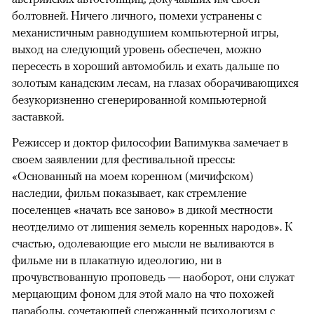
болтовней. Ничего личного, помехи устранены с
механистичным равнодушием компьютерной игры,
выход на следующий уровень обеспечен, можно
пересесть в хороший автомобиль и ехать дальше по
золотым канадским лесам, на глазах оборачивающихся
безукоризненно сгенерированной компьютерной
заставкой.
Режиссер и доктор философии Вапимуква замечает в
своем заявлении для фестивальной прессы:
«Основанный на моем коренном (мичифском)
наследии, фильм показывает, как стремление
поселенцев «начать все заново» в дикой местности
неотделимо от лишения земель коренных народов». К
счастью, одолевающие его мысли не выливаются в
фильме ни в плакатную идеологию, ни в
прочувствованную проповедь — наоборот, они служат
мерцающим фоном для этой мало на что похожей
параболы, сочетающей сдержанный психологизм с