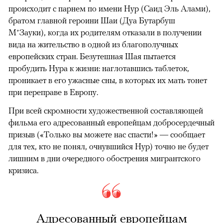
происходит с парнем по имени Нур (Саид Эль Алами),
братом главной героини Шаи (Дуа Бутарбуш
М’Зауки), когда их родителям отказали в получении
вида на жительство в одной из благополучных
европейских стран. Безутешная Шая пытается
пробудить Нура к жизни: наглотавшись таблеток,
проникает в его ужасные сны, в которых их мать тонет
при переправе в Европу.
При всей скромности художественной составляющей
фильма его адресованный европейцам добросердечный
призыв («Только вы можете нас спасти!» — сообщает
для тех, кто не понял, очнувшийся Нур) точно не будет
лишним в дни очередного обострения мигрантского
кризиса.
Адресованный европейцам