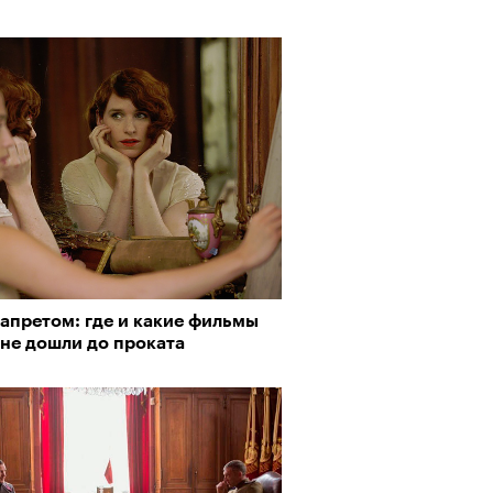
апретом: где и какие фильмы
 не дошли до проката