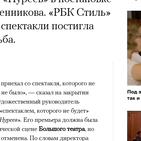
енникова. «РБК Стиль»
 спектакли постигла
ьба.
приехал со спектакля, которого не
о не было», — сказал на закрытии
Под з
так и
удожественный руководитель
спектаклем, которого не будет»
Нуреев».
Его премьера должна была
ической сцене
Большого театра
, но
а отменена. По словам директора