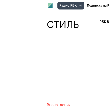
Подписка на 
РБК Компани
СТИЛЬ
РБК 
РБК Курсы
РБК Бизнес-с
Спецпроекты
Экономика
Впечатления