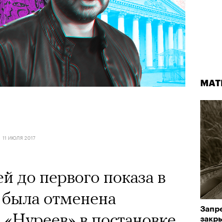
МАТ
11 ИЮЛЯ 2017
й до первого показа в
 была отменена
Запре
 «Нуреев» в постановке
закр