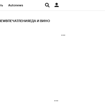
ть
Autonews
К Образование
IEW
ВПЕЧАТЛЕНИЯ
ЕДА И ВИНО
д
Стиль
Крипто
и
Франшизы
Газета
ов
Политика
ты