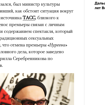
зался, был министр культуры
Даль
лет 
вший, как обстоит ситуация вокруг
источника
ТАСС
, близкого к
енос премьеры связан с личным
и содержанием спектакля, который
традиционных сексуальных
, что отмена премьеры
«Нуреева»
ловного дела, которое заведено
рилла Серебренникова по
в.