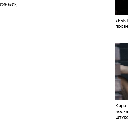
енные»
,
«РБК 
пров
Кира 
доск
штук