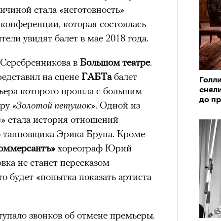
ичиной стала «неготовность»
с-конференции, которая состоялась
ители увидят балет в мае 2018 года.
 Серебренникова в
Большом театре
.
редставил на сцене
ГАБТа
балет
Голл
мьера которого прошла с большим
сняли
до п
еру
«Золотой петушок»
. Одной из
в»
стала история отношений
о танцовщика Эрика Бруна. Кроме
оммерсантъ»
хореограф Юрий
овка не станет пересказом
то будет «попытка показать артиста
тупало звонков об отмене премьеры.