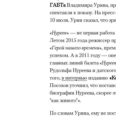
ГАБТа
Владимира Урина, пр
спектакля к показу. На прес
10 июля, Урин сказал, что зр
«Нуреев»
— не первая работа
Летом 2015 года режиссер п
«Герой нашего времени»
, пре
успехом. А в 2011 году — оп
главных линий балета
«Нурее
Рудольфа Нуреева и датског
того,
в интервью
изданию
«К
Посохов уточнил, что постан
биографии Нуреева, скорее э
"как живого"».
По словам Урина, ему не пос