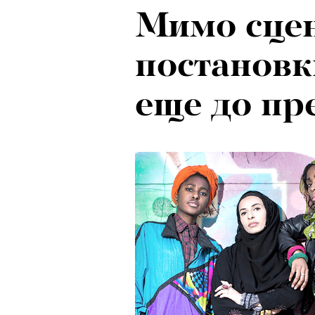
Мимо сцен
постановк
еще до п