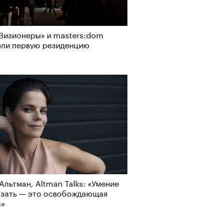
Визионеры» и masters:dom
ели первую резиденцию
Альтман, Altman Talks: «Умение
азать — это освобождающая
а»