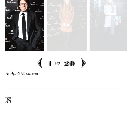
1
20
из
Андрей Малахов