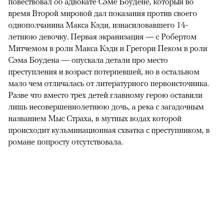
эпизодов уведомляют, что мы имеем дело с ремейком
сразу двух фильмов («Мыс страха» (1961), режиссер
Джей Ли Томпсон и «Мыс страха» (1991), режиссер
Мартин Скорсезе), а также вольной экранизацией книги
«Палачи» (1957) Джона Данна Макдональда. Роман
повествовал об адвокате Сэме Боудене, который во
время Второй мировой дал показания против своего
однополчанина Макса Кэди, изнасиловавшего 14-
летнюю девочку. Первая экранизация — с Робертом
Митчемом в роли Макса Кэди и Грегори Пеком в роли
Сэма Боудена — опускала детали про место
преступления и возраст потерпевшей, но в остальном
мало чем отличалась от литературного первоисточника.
Разве что вместо трех детей главному герою оставили
лишь несовершеннолетнюю дочь, а река с загадочным
названием Мыс Страха, в мутных водах которой
происходит кульминационная схватка с преступником, в
романе попросту отсутствовала.