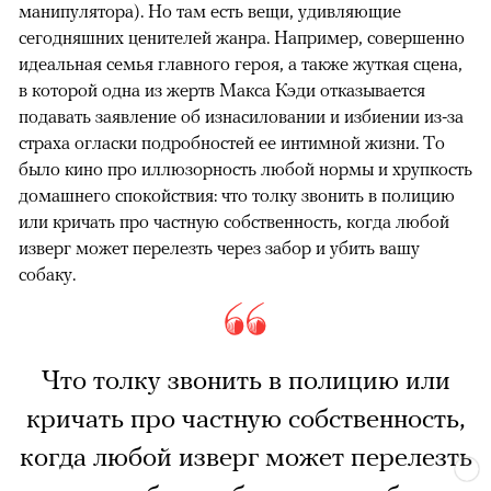
(1960)
Альфреда Хичкока
(откуда перешли композитор
Бернард Херрман, монтажер Джордж Томазини и
актер Мартин Болсам в роли шефа полиции) и «Ночи
охотника» (1955) Чарльза Лотона (откуда Роберт
Митчем скопировал свою же роль душегуба-
манипулятора). Но там есть вещи, удивляющие
сегодняшних ценителей жанра. Например, совершенно
идеальная семья главного героя, а также жуткая сцена,
в которой одна из жертв Макса Кэди отказывается
подавать заявление об изнасиловании и избиении из-за
страха огласки подробностей ее интимной жизни. То
было кино про иллюзорность любой нормы и хрупкость
домашнего спокойствия: что толку звонить в полицию
или кричать про частную собственность, когда любой
изверг может перелезть через забор и убить вашу
собаку.