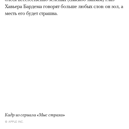
подзащитного заключить сделку со следствием, а затем
вышла замуж за прокурора-обвинителя. Зловещая
улыбка, вытатуированные на костяшках пальцев слова
«past» («прошлое») и «lost» («потерянное»), а также
блеск неестественно зеленых (спасибо линзам) глаз
Хавьера Бардема говорят больше любых слов: он зол, а
месть его будет страшна.