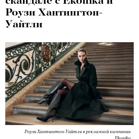
скандале с Ekonika и
Роузи Хантингтон-
Уайтли
Роузи Хантингтон-Уайтли в рекламной кампании
Ekonika