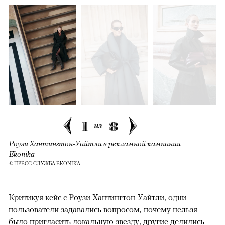
1
8
из
Роузи Хантингтон-Уайтли в рекламной кампании
Ekonika
© ПРЕСС-СЛУЖБА EKONIKA
Критикуя кейс с Роузи Хантингтон-Уайтли, одни
пользователи задавались вопросом, почему нельзя
было пригласить локальную звезду, другие делились