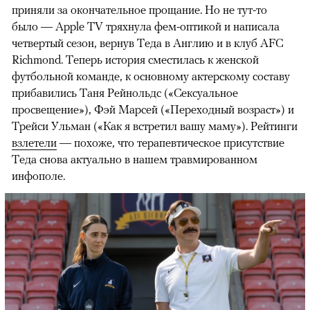
приняли за окончательное прощание. Но не тут-то
было — Apple TV тряхнула фем-оптикой и написала
четвертый сезон, вернув Теда в Англию и в клуб AFC
Richmond. Теперь история сместилась к женской
футбольной команде, к основному актерскому составу
прибавились Таня Рейнольдс («Сексуальное
просвещение»), Фэй Марсей («Переходный возраст») и
00:00
/
00:00
Трейси Ульман («Как я встретил вашу маму»). Рейтинги
взлетели
— похоже, что терапевтическое присутствие
Теда снова актуально в нашем травмированном
инфополе.