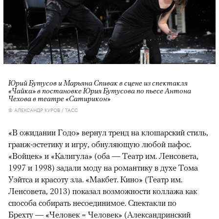
Юрий Бутусов и Марьяна Спивак в сцене из спектакля
«Чайка» в постановке Юрия Бутусова по пьесе Антона
Чехова в театре «Сатирикон»
© АЛЕКСАНДР КУРОВ / ТАСС
«В ожидании Годо» вернул тренд на клошарский стиль,
гранж-эстетику и игру, обнуляющую любой пафос.
«Войцек» и «Калигула» (оба — Театр им. Ленсовета,
1997 и 1998) задали моду на романтику в духе Тома
Уэйтса и красоту зла. «Макбет. Кино» (Театр им.
Ленсовета, 2013) показал возможности коллажа как
способа собирать несоединимое. Спектакли по
Брехту — «Человек = Человек» (Александринский