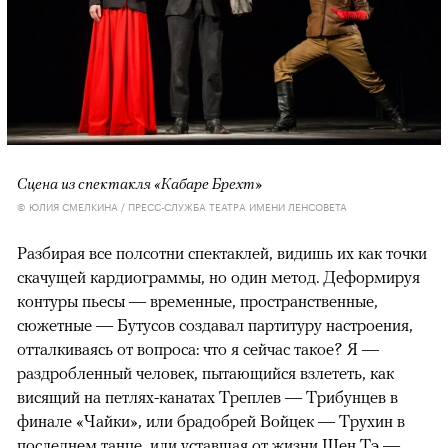
Сцена из спектакля «Кабаре Брехт»
© ЮЛИЯ СМЕЛКИНА / ПРЕСС-СЛУЖБА ТЕАТРА ИМЕНИ ЛЕНСОВЕТА
Разбирая все полсотни спектаклей, видишь их как точки
скачущей кардиограммы, но один метод. Деформируя
контуры пьесы — временные, пространственные,
сюжетные — Бутусов создавал партитуру настроения,
отталкиваясь от вопроса: что я сейчас такое? Я —
раздробленный человек, пытающийся взлететь, как
висящий на петлях-канатах Треплев — Трибунцев в
финале «Чайки», или брадобрей Войцек — Трухин в
последнем танце, или уставшая от жизни Шен Тэ —