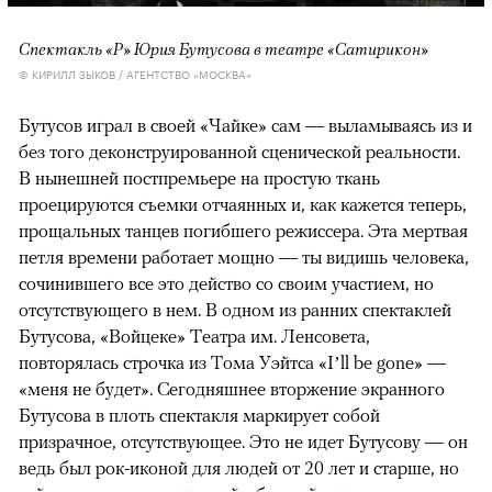
Спектакль «Р» Юрия Бутусова в театре «Сатирикон»
© КИРИЛЛ ЗЫКОВ / АГЕНТСТВО «МОСКВА»
Бутусов играл в своей «Чайке» сам — выламываясь из и
без того деконструированной сценической реальности.
В нынешней постпремьере на простую ткань
проецируются съемки отчаянных и, как кажется теперь,
прощальных танцев погибшего режиссера. Эта мертвая
петля времени работает мощно — ты видишь человека,
сочинившего все это действо со своим участием, но
отсутствующего в нем. В одном из ранних спектаклей
Бутусова, «Войцеке» Театра им. Ленсовета,
повторялась строчка из Тома Уэйтса «I’ll be gone» —
«меня не будет». Сегодняшнее вторжение экранного
Бутусова в плоть спектакля маркирует собой
призрачное, отсутствующее. Это не идет Бутусову — он
ведь был рок-иконой для людей от 20 лет и старше, но