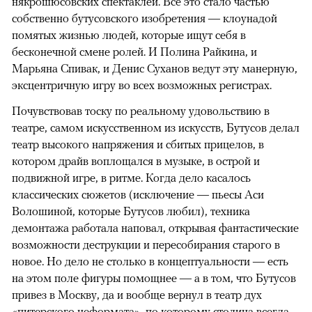
някрошюсовских спектаклей. Все это стало частью
собственно бутусовского изобретения — клоунадой
помятых жизнью людей, которые ищут себя в
бесконечной смене ролей. И Полина Райкина, и
Марьяна Спивак, и Денис Суханов ведут эту манерную,
эксцентричную игру во всех возможных регистрах.
Почувствовав тоску по реальному удовольствию в
театре, самом искусственном из искусств, Бутусов делал
театр высокого напряжения и сбитых прицелов, в
котором драйв воплощался в музыке, в острой и
подвижной игре, в ритме. Когда дело касалось
классических сюжетов (исключение — пьесы Аси
Волошиной, которые Бутусов любил), техника
демонтажа работала наповал, открывая фантастические
возможности деструкции и пересобирания старого в
новое. Но дело не столько в концептуальности — есть
на этом поле фигуры помощнее — а в том, что Бутусов
привез в Москву, да и вообще вернул в театр дух
«питерского неформата», по которому столица всегда