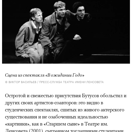
Сцена из спектакля «В ожидании Годо»
© ВИКТОР ВАСИЛЬЕВ / ПРЕСС-СЛУЖБА ТЕАТРА ИМЕНИ ЛЕНСОВЕТА
Остротой и свежестью присутствия Бутусов обольстил и
других своих артистов-соавторов: это видно в
студенческих спектаклях, сшитых из живого актерского
существования и не озабоченных идеальностью
«картинки», как в «Старшем сыне» в Театре им.
Ленсовета (2001), сыгранном тогдашними студентами