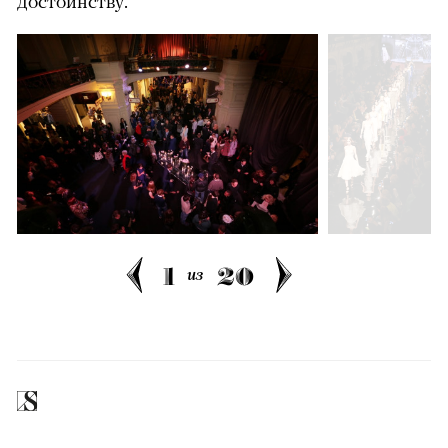
достоинству.
1
20
из