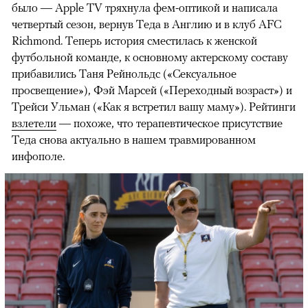
было — Apple TV тряхнула фем-оптикой и написала
четвертый сезон, вернув Теда в Англию и в клуб AFC
Richmond. Теперь история сместилась к женской
футбольной команде, к основному актерскому составу
прибавились Таня Рейнольдс («Сексуальное
просвещение»), Фэй Марсей («Переходный возраст») и
00:00
/
00:00
Трейси Ульман («Как я встретил вашу маму»). Рейтинги
взлетели
— похоже, что терапевтическое присутствие
Теда снова актуально в нашем травмированном
инфополе.