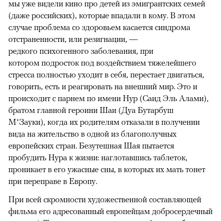
мы уже видели кино про детей из эмигрантских семей
(даже российских), которые впадали в кому. В этом
случае проблема со здоровьем касается синдрома
отстраненности, или резигнации, —
редкого психогенного заболевания, при
котором подросток под воздействием тяжелейшего
стресса полностью уходит в себя, перестает двигаться,
говорить, есть и реагировать на внешний мир. Это и
происходит с парнем по имени Нур (Саид Эль Алами),
братом главной героини Шаи (Дуа Бутарбуш
М’Зауки), когда их родителям отказали в получении
вида на жительство в одной из благополучных
европейских стран. Безутешная Шая пытается
пробудить Нура к жизни: наглотавшись таблеток,
проникает в его ужасные сны, в которых их мать тонет
при переправе в Европу.
При всей скромности художественной составляющей
фильма его адресованный европейцам добросердечный