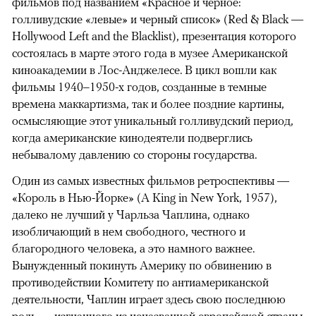
фильмов под названием «Красное и черное:
голливудские «левые» и черный список» (Red & Black —
Hollywood Left and the Blacklist), презентация которого
состоялась в марте этого года в музее Американской
киноакадемии в Лос-Анджелесе. В цикл вошли как
фильмы 1940–1950-х годов, созданные в темные
времена маккартизма, так и более поздние картины,
осмысляющие этот уникальный голливудский период,
когда американские кинодеятели подверглись
небывалому давлению со стороны государства.
Один из самых известных фильмов ретроспективы —
«Король в Нью-Йорке» (A King in New York, 1957),
далеко не лучший у Чарльза Чаплина, однако
изобличающий в нем свободного, честного и
благородного человека, а это намного важнее.
Вынужденный покинуть Америку по обвинению в
противодействии Комитету по антиамериканской
деятельности, Чаплин играет здесь свою последнюю
роль — изгнанного из неназванной европейской страны