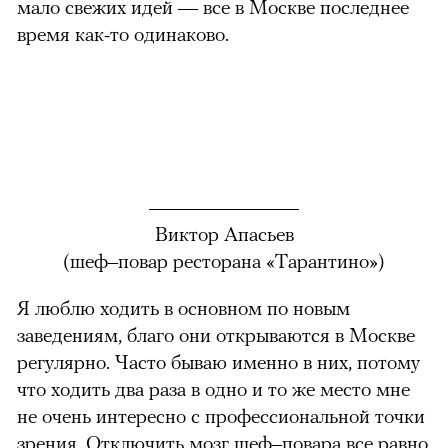
мало свежих идей — все в Москве последнее
время как-то одинаково.
можно через
Виктор Апасьев
(шеф–повар ресторана «Тарантино»)
Я люблю ходить в основном по новым
00:00
/
00:00
заведениям, благо они открываются в Москве
регулярно. Часто бываю именно в них, потому
что ходить два раза в одно и то же место мне
не очень интересно с профессиональной точки
зрения. Отключить мозг шеф–повара все равно