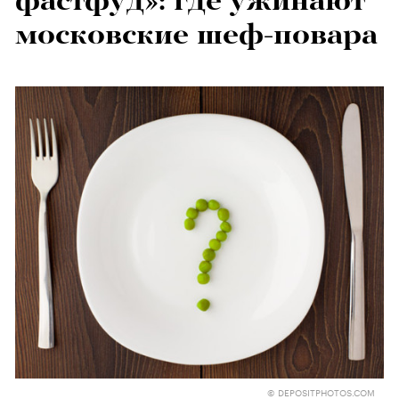
фастфуд»: где ужинают
московские шеф-повара
© DEPOSITPHOTOS.COM