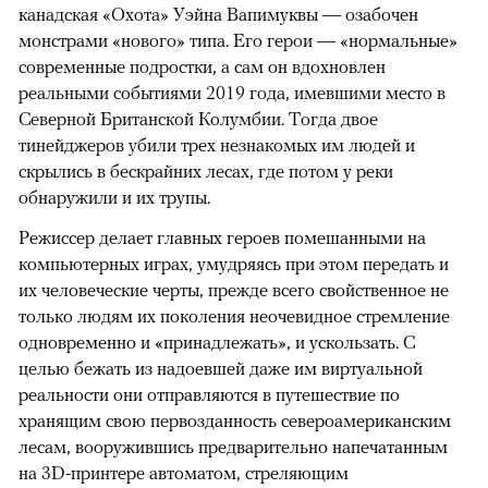
канадская «Охота» Уэйна Вапимуквы — озабочен
монстрами «нового» типа. Его герои — «нормальные»
современные подростки, а сам он вдохновлен
реальными событиями 2019 года, имевшими место в
Северной Британской Колумбии. Тогда двое
тинейджеров убили трех незнакомых им людей и
скрылись в бескрайних лесах, где потом у реки
обнаружили и их трупы.
Режиссер делает главных героев помешанными на
компьютерных играх, умудряясь при этом передать и
их человеческие черты, прежде всего свойственное не
только людям их поколения неочевидное стремление
одновременно и «принадлежать», и ускользать. С
целью бежать из надоевшей даже им виртуальной
реальности они отправляются в путешествие по
хранящим свою первозданность североамериканским
лесам, вооружившись предварительно напечатанным
на 3D-принтере автоматом, стреляющим