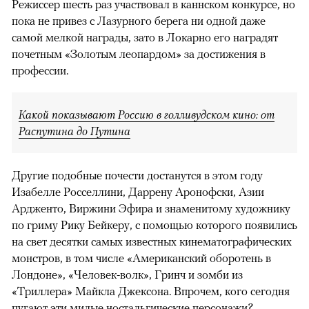
Режиссер шесть раз участвовал в каннском конкурсе, но
пока не привез с Лазурного берега ни одной даже
самой мелкой награды, зато в Локарно его наградят
почетным «Золотым леопардом» за достижения в
профессии.
Какой показывают Россию в голливудском кино: от
Распутина до Путина
Другие подобные почести достанутся в этом году
Изабелле Росселлини, Даррену Аронофски, Азии
Ардженто, Виржини Эфира и знаменитому художнику
по гриму Рику Бейкеру, с помощью которого появились
на свет десятки самых известных кинематографических
монстров, в том числе «Американский оборотень в
Лондоне», «Человек-волк», Гринч и зомби из
«Триллера» Майкла Джексона. Впрочем, кого сегодня
пугают эти милые ностальгические персонажи?