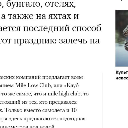
 Тыркин рассказывает о
х первое восхождение в
, бунгало, отелях,
тера
на остросоциальные
 последним, а другие
 а также на яхтах и
сковать жизнью?
ается последний способ
пинисты объясняют, как
от праздник: залечь на
еловека и почему к ней
лой
рам-канал «РБК Стиль»
Куль
Лока
ческих компаний предлагает всем
невес
Корей
Поче
анием Mile Low Club, или «Клуб
взро
ар и Жереми Труиля
о же самое, что и mile high club, то
Грэя
стоящий из тех, кто предавался
рам-канал «РБК Стиль»
. Только вместо самолета и 10
оря здесь предлагаются подводная
рное: голливудские левые и черный
 километров под водой.