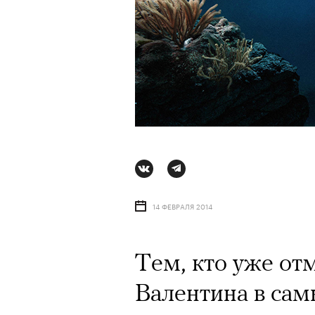
14 ФЕВРАЛЯ 2014
Тем, кто уже от
АВТОР
АВТОР
СТАС ТЫРКИН
ВАЛЕРИЯ ДАВЫДОВА-КАЛАШНИК
06 АВГУ
Валентина в сам