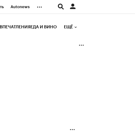
...
ть
Autonews
К Образование
ВПЕЧАТЛЕНИЯ
ЕДА И ВИНО
ЕЩЁ
д
Стиль
е рейтинги
иа
Финансы