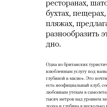
Кинокритик Стас
Почему для одни
ресторанах, шато
первых показах 
горы становится
бухтах, пещерах,
темы
готовы снова ри
пляжах, предлаг
Психологи и аль
разнообразить эт
высота меняет ч
дно.
тянет с новой си
Подписывайтесь на телег
Одна из британских туристи
влюбленным услугу под назв
Зеленые глаза» Фанни Лиат
глубиной в милю». Это почти т
«Бумажный тигр» Джеймса 
есть неофициальный клуб, со
Подписывайтесь на телег
любовным утехам в самолетах
«Охота» Уэйна Вапимуквы
тысяч метров над уровнем м
Ретроспектива «Красное и че
лодка и глубина в несколько
список»