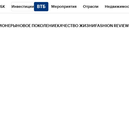
РБК
Инвестиции
Мероприятия
Отрасли
Недвижимос
и
Телеканал
РБК Вино
Спорт
Школа управления РБК
РБ
ЗИОНЕРЫ
НОВОЕ ПОКОЛЕНИЕ
КАЧЕСТВО ЖИЗНИ
FASHION REVIEW
РБК Life
Тренды
Визионеры
Национальные проекты
Горо
 Бизнес-среда
Дискуссионный клуб
Исследования
Кредитны
Газета
Спецпроекты СПб
Конференции СПб
Спецпроекты
трагентов
Политика
Экономика
Бизнес
Технологии и мед
ой валюты