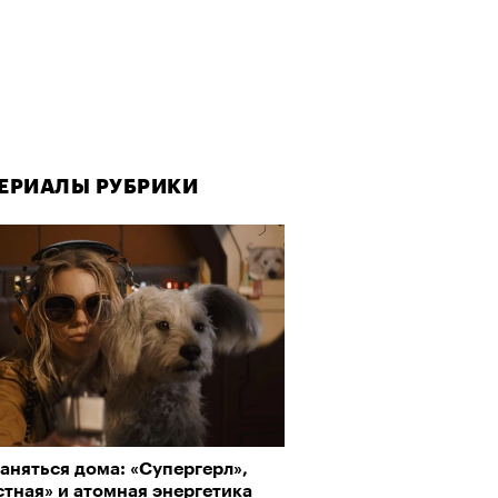
ЕРИАЛЫ РУБРИКИ
ЕРИАЛЫ РУБРИКИ
ЕРИАЛЫ РУБРИКИ
аняться дома: «Супергерл»,
рно-2025: Япония наносит
да как лекарство: как
тная» и атомная энергетика
ной удар
улки стали новой формой