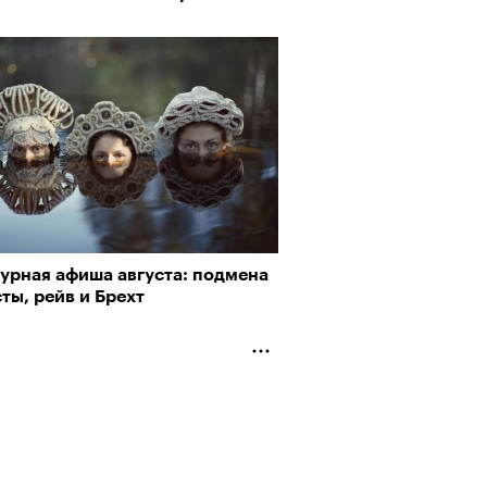
пии
турная афиша августа: подмена
рно-2025: объединение двух
ты, рейв и Брехт
 и мир, в котором нет
му важны гормоны стресса
слых