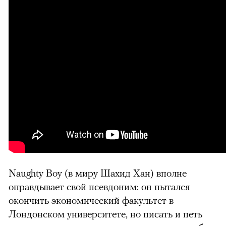
Naughty Boy (в миру Шахид Хан) вполне
оправдывает свой псевдоним: он пытался
окончить экономический факультет в
Лондонском университете, но писать и петь