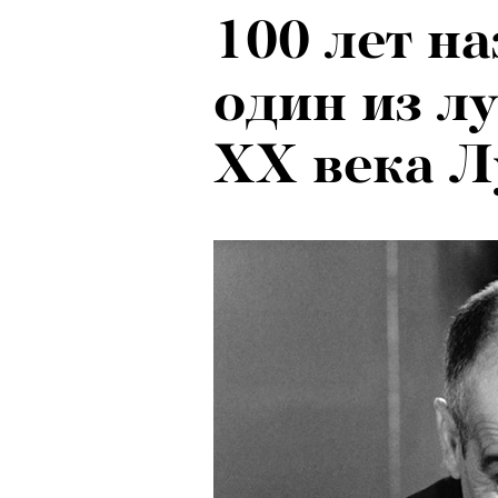
100 лет н
Локарно-2
один из л
показали 
XX века Л
фестиваля
кино