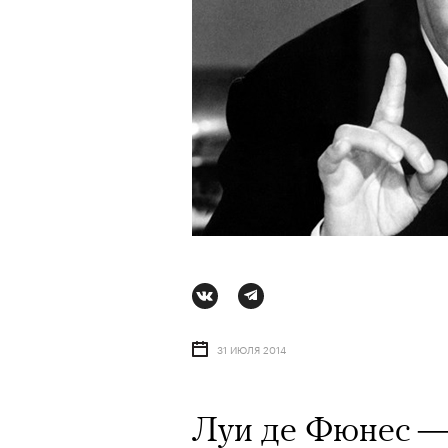
31 ИЮЛЯ 2014
АВТОР
СТАС ТЫРКИН
06 АВГУ
Луи де Фюнес —