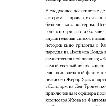
00:00
/
00:00
очнувшийся Нур) точно не б
В следующее десятилетие де
обострения мигрантского кри
актером — правда, с сильно
безденежья характером. Шес
гонка: по три, а то и больше
Адресованн
внушительный список назван
истории кино: трилогия о Ф
добросерд
пародия на Джеймса Бонда э
самостоятельной жизнью; «Б
точно не б
самый светлый из посвященн
еще один звездный фильм де
дни очередн
режиссер Жерар Ури, а парт
мигрантск
«Жандарм из Сен-Тропе», ко
приключениям офицера поли
комиссара Жюва из Фантомаса