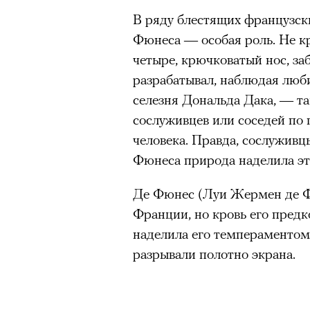
В ряду блестящих французск
«Зеленые глаза» Фа
Фюнеса — особая роль. Не кр
Труиля
четыре, крючковатый нос, за
разрабатывал, наблюдая люб
Фестиваль открылся с намек
селезня Дональда Дака, — та
показом на огромном экран
сослуживцев или соседей по 
камерного французского филь
человека. Правда, сослуживц
Verts) режиссерского дуэта
Фюнеса природа наделила эт
Прошлая их кинолента «Гага
космонавта в мире, а хроник
Де Фюнес (Луи Жермен де Фю
комплекса на парижской окр
Франции, но кровь его пред
имя.
наделила его темпераментом 
разрывали полотно экрана.
Новый фильм уступает «Гага
видели кино про детей из эм
можно ч
российских), которые впадал