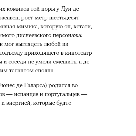
их комиков той поры у Луи де
нни Лиатар и Жереми
асавец, рост метр шестьдесят
бавная мимика, которую он, кстати,
Лока
имого диснеевского персонажа:
бассе
ом на политическую актуальность —
к мог выглядеть любой из
пуст
Сможе
е Пьяццы Гранде
подъезду приходящего в кинотеатр
отвеч
ма «Зеленые глаза» (Les Yeux
ы и соседи не умели смешить, а де
 Фанни Лиатар и Жереми Труиля.
им талантом сполна.
рин» — отнюдь не байопик первого
а сноса многоквартирного
нес де Галарса) родился во
аине, которому было присвоено его
ков — испанцев и португальцев —
и энергией, которые будто
рину» в оригинальности: мы уже
игрантских семей (даже
ерез
и в кому. В этом случае проблема со