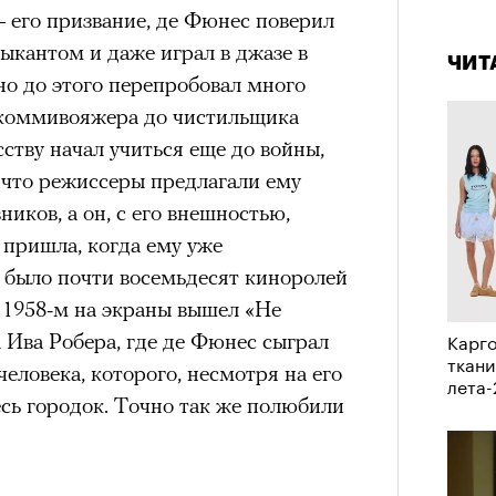
4 кол
— его призвание, де Фюнес поверил
а
пропу
ыкантом и даже играл в джазе в
ации, —
ЧИТ
но до этого перепробовал много
вания, при котором подросток под
 коммивояжера до чистильщика
ресса полностью уходит в себя,
ству начал учиться еще до войны,
ь, есть и реагировать на внешний
, что режиссеры предлагали ему
рнем по имени Нур (Саид Эль
ников, а он, с его внешностью,
оини Шаи (Дуа Бутарбуш
 пришла, когда ему уже
м отказали в получении вида на
и было почти восемьдесят киноролей
получных европейских стран.
 1958-м на экраны вышел «Не
обудить Нура к жизни:
Карго
 Ива Робера, где де Фюнес сыграл
икает в его ужасные сны, в которых
ткани
еловека, которого, несмотря на его
в Европу.
лета
есь городок. Точно так же полюбили
ЧИТ
ственной составляющей фильма его
бросердечный призыв («Только вы
ет для тех, кто не понял,