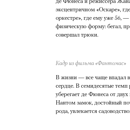
де Фюнеса и режиссера Жана
эксцентричном «Оскаре», где
оркестре», где ему уже 56, 
физическую форму: бегал, пр
совершал трюки.
Кадр из фильма «Фантомас»
В жизни — все чаще впадал в
сердце. В семидесятые темп 
уберегает де Фюнеса от двух
Нантом замок, достойный по
рода, увлекается садоводство
Кадр из фильма «Зеленые глаза»
© JUNE FILMS