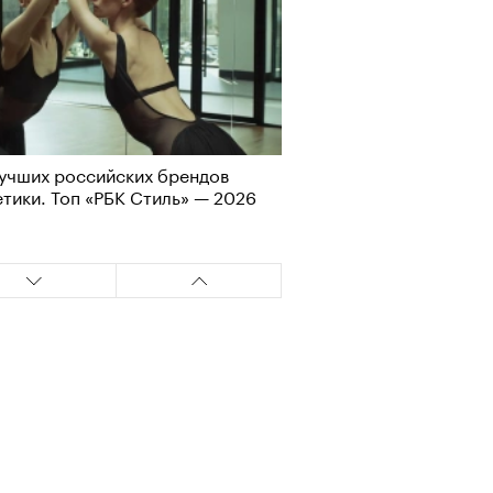
учших российских брендов
тики. Топ «РБК Стиль» — 2026
Визионеры» и masters:dom
ели первую резиденцию