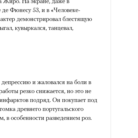
 Жиро. На экране, даже в
Как т
выра
Кира 
 де Фюнесу 53, и в «Человеке-
Вост
доск
— актер демонстрировал блестящую
штук
ыгал, кувыркался, танцевал,
 депрессию и жаловался на боли в
работы резко снижается, но это не
Умный
 инфарктов подряд. Он покупает под
осваи
Сможе
Trave
отвеч
томка древнего португальского
м, в особенности разведением роз.