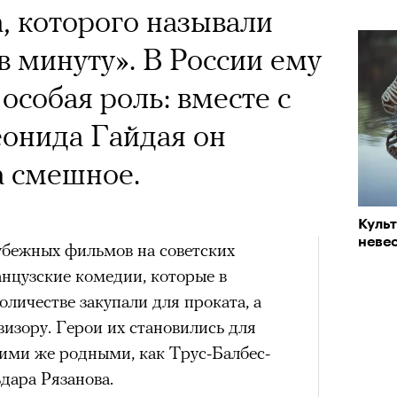
 Тыркин рассказывает о
«РБК 
, которого называли
пров
на остросоциальные
в минуту». В России ему
особая роль: вместе с
онида Гайдая он
а смешное.
рам-канал «РБК Стиль»
Куль
Лока
невес
Корей
убежных фильмов на советских
взро
Кира 
нцузские комедии, которые в
ар и Жереми Труиля
доск
личестве закупали для проката, а
штук
Грэя
визору. Герои их становились для
кими же родными, как Трус-Балбес-
рное: голливудские левые и черный
дара Рязанова.