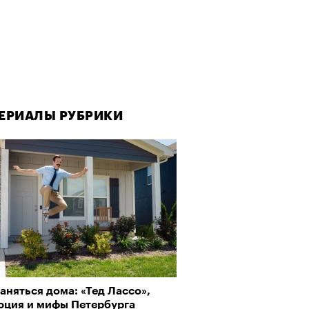
ЕРИАЛЫ РУБРИКИ
ЕРИАЛЫ РУБРИКИ
аняться дома: «Тед Лассо»,
рно-2025: Япония наносит
юция и мифы Петербурга
ной удар