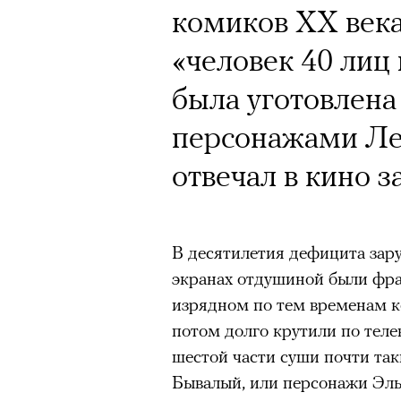
Кинокритик Стас
комиков ХХ века
первых показах 
«человек 40 лиц 
темы
была уготовлена 
персонажами Ле
отвечал в кино з
Подписывайтесь на телег
В десятилетия дефицита зар
экранах отдушиной были фра
Зеленые глаза» Фанни Лиат
изрядном по тем временам ко
«Бумажный тигр» Джеймса 
потом долго крутили по теле
«Охота» Уэйна Вапимуквы
шестой части суши почти та
Ретроспектива «Красное и че
Бывалый, или персонажи Эль
список»