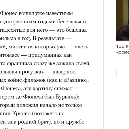
удет лишним в дни очередного
 Фюнес вошел уже известным
зиса.
 подпорченным годами бесславья и
тидесятые для него — это бешеная
 фильма в год. В результате —
100 л
ый европейцам
ий, многие из которых уже — часть
косме
«РБК 
антомасе — придуманная как
пров
ечный призыв
та франшиза сразу же зажила своей,
ольшая прогулка» — наверное,
удет лишним в
ых войне фильмов (как и «Разиню»,
 Фюнеса, эту картину снимал
ого обострения
нером де Фюнеса был Бурвиль);
ого кризиса.
торый положил начало не только
ции Крюшо (похожего на
, как родной брат), но и дружбе