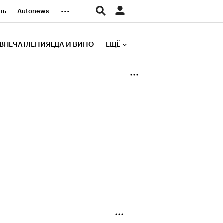
...
ть
Autonews
К Образование
ВПЕЧАТЛЕНИЯ
ЕДА И ВИНО
ЕЩЁ
д
Стиль
е рейтинги
иа
Финансы