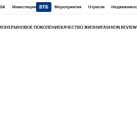
РБК
Инвестиции
Мероприятия
Отрасли
Недвижимос
и
Телеканал
РБК Вино
Спорт
Школа управления РБК
РБ
ЗИОНЕРЫ
НОВОЕ ПОКОЛЕНИЕ
КАЧЕСТВО ЖИЗНИ
FASHION REVIEW
РБК Life
Тренды
Визионеры
Национальные проекты
Горо
 Бизнес-среда
Дискуссионный клуб
Исследования
Кредитны
Газета
Спецпроекты СПб
Конференции СПб
Спецпроекты
трагентов
Политика
Экономика
Бизнес
Технологии и мед
ой валюты