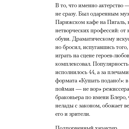
В то, что именно актерство 
здоровьем касается синдром
не сразу. Был одаренным муз
отстраненности, или резигн
Парижском кафе на Пигаль, 
редкого психогенного заболе
нетворческих профессий: от
воздействием тяжелейшего ст
обуви. Драматическому искус
перестает двигаться, говорит
но бросил, испугавшись того
мир. Это и происходит с па
играть на сцене героев-любов
Алами), братом главной гер
комплексовал. Популярность
М’Зауки), когда их родителя
исполнилось 44, а за плечам
жительство в одной из благо
формата «Кушать подано!»: в
Безутешная Шая пытается пр
пойман — не вор» режиссера
наглотавшись таблеток, прон
браконьера по имени Блеро, ч
их мать тонет при переправе 
нелады с законом, обожает в
При всей скромности художе
его и зрители.
адресованный европейцам до
Подпорченный характер
можете нас спасти!» — сообща