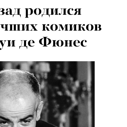
азад родился
026: что
учших комиков
на открытии
уи де Фюнес
 авторского