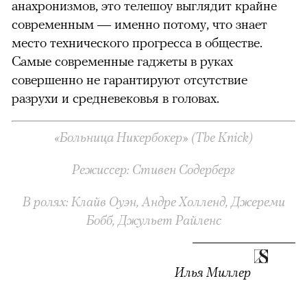
анахронизмов, это телешоу выглядит крайне
современным — именно потому, что знает
место технического прогресса в обществе.
Самые современные гаджеты в руках
совершенно не гарантируют отсутствие
разрухи и средневековья в головах.
«Больница Никербокер» (The Knick)
Режиссер: Стивен Содерберг
В ролях: Клайв Оуэн, Андре Холленд, Джереми
Бобб, Джульет Райленс
Илья Миллер