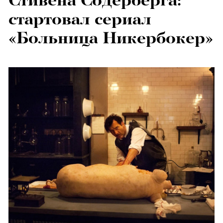
Стивена Содерберга:
стартовал сериал
«Больница Никербокер»