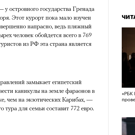
— у островного государства Гренада
оря. Этот курорт пока мало изучен
ЧИТ
овершенно напрасно, ведь пляжный
ырех человек обойдется всего в 769
туристов из РФ эта страна является
равлений замыкает египетский
ести каникулы на земле фараонов в
«РБК 
пров
же, чем на экзотических Карибах, —
о тура для семьи составит 772 евро.