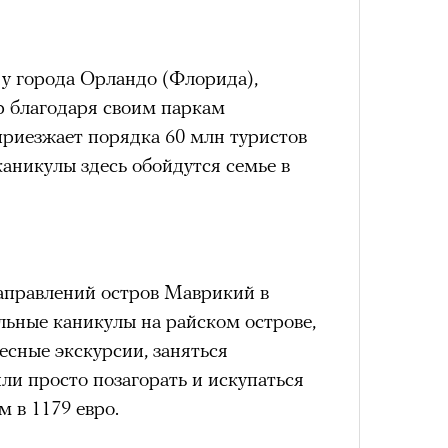
Сможе
отвеч
 у города Орландо (Флорида),
р благодаря своим паркам
приезжает порядка 60 млн туристов
каникулы здесь обойдутся семье в
аправлений остров Маврикий в
4 кол
льные каникулы на райском острове,
пропу
есные экскурсии, заняться
ли просто позагорать и искупаться
м в 1179 евро.