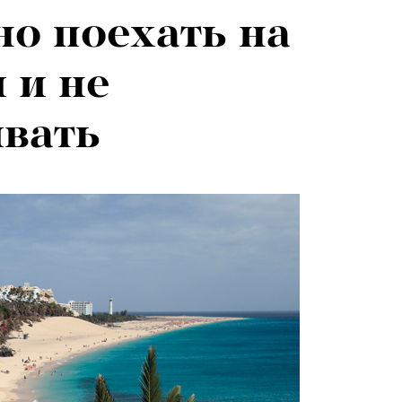
о поехать на
 и не
вать