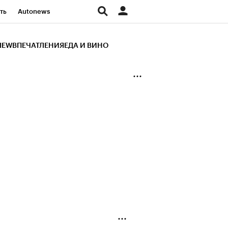
ть
Autonews
К Образование
IEW
ВПЕЧАТЛЕНИЯ
ЕДА И ВИНО
д
Стиль
Крипто
и
Франшизы
Газета
ов
Политика
ты