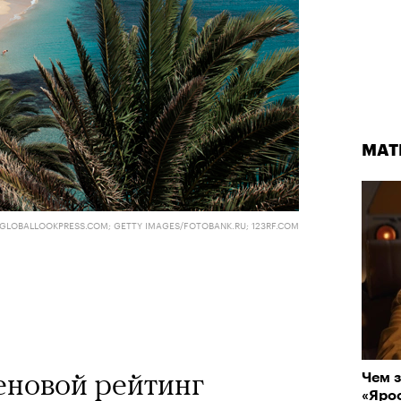
МАТ
GLOBALLOOKPRESS.COM; GETTY IMAGES/FOTOBANK.RU; 123RF.COM
еновой рейтинг
Чем з
«Ярос