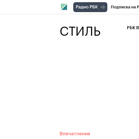
Подписка на 
РБК Компани
СТИЛЬ
РБК 
РБК Курсы
РБК Бизнес-с
Спецпроекты
Экономика
Впечатления