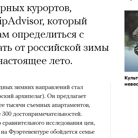
рных курортов,
ipAdvisor, который
м определиться с
ть от российской зимы
 настоящее лето.
Куль
невес
дных зимних направлений стал
ский архипелаг). Он предлагает
лее тысячи съемных апартаментов,
е 300 достопримечательностей.
 сравнительного исследования цен,
 на Фуэртевентуре обойдется семье