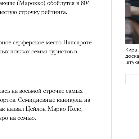
кеше (Марокко) обойдутся в 804
шестую строчку рейтинга.
ное серферское место Лансароте
Кира 
ных пляжах семья туристов в
доск
штук
ась на восьмой строчке самых
рортов. Семидневные каникулы на
как назвал Цейлон Марко Поло,
вро на семью.