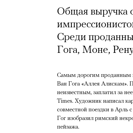
Почему для одни
Кинокритик Стас
Общая выручка 
горы становится
первых показах 
импрессионистов
готовы снова ри
темы
Среди проданны
Психологи и аль
Гога, Моне, Рену
высота меняет ч
тянет с новой си
Подписывайтесь на телег
Самым дорогим проданным п
Ван Гога «Аллея Алискам». 
неизвестным, заплатил за нее
Зеленые глаза» Фанни Лиат
Times. Художник написал кар
«Бумажный тигр» Джеймса 
Подписывайтесь на телег
совместной поездки в Арль 
«Охота» Уэйна Вапимуквы
Гог изобразил римский некр
Ретроспектива «Красное и че
пейзажа.
список»