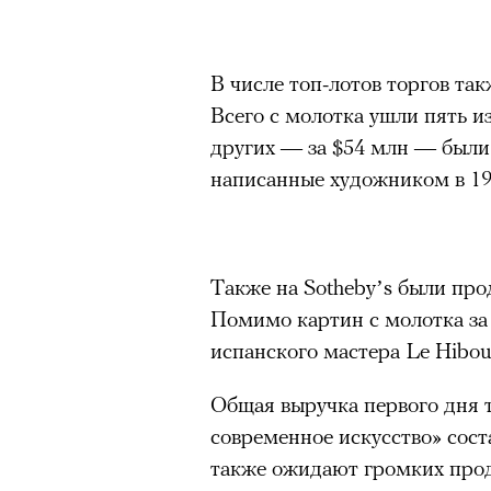
Главное
«Зеленые глаза» Фа
Труиля
Горы привлекают людей 
В числе топ-лотов торгов та
концентрации, в которо
Всего с молотка ушли пять и
остается только настоящ
Фестиваль открылся с намек
других — за $54 млн — были
показом на огромном экран
написанные художником в 19
Экстремальные нагрузк
камерного французского филь
гормонов
, из-за чего мо
можно ч
из самых ярких опытов в
Verts) режиссерского дуэта
Прошлая их кинолента «Гага
Для многих альпинизм ст
Также на Sotheby’s были про
космонавта в мире, а хроник
рутины, перезагрузиться
Помимо картин с молотка за 
комплекса на парижской окр
Совместное преодоление 
испанского мастера Le Hibou 
имя.
людьми особенно
прочны
Общая выручка первого дня 
Наука не подтверждает с
Новый фильм уступает «Гага
современное искусство» сос
признает, что
к альпиниз
видели кино про детей из эм
также ожидают громких прод
устойчивостью к стрессу
российских), которые впадал