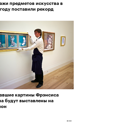
ажи предметов искусства в
пии
 году поставили рекорд
рно-2025: объединение двух
му важны гормоны стресса
 и мир, в котором нет
слых
авшие картины Фрэнсиса
на будут выставлены на
ион