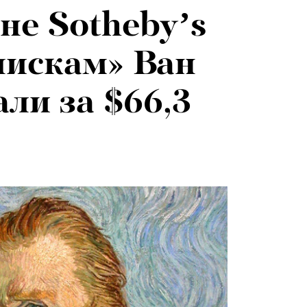
не Sotheby’s
я альпиниста:
026: что
лискам» Ван
агедии не
на открытии
ли за $66,3
вают от похода
 авторского