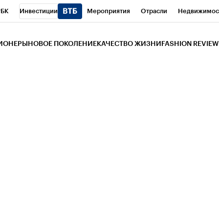
РБК
Инвестиции
Мероприятия
Отрасли
Недвижимос
и
Телеканал
РБК Вино
Спорт
Школа управления РБК
РБ
ЗИОНЕРЫ
НОВОЕ ПОКОЛЕНИЕ
КАЧЕСТВО ЖИЗНИ
FASHION REVIEW
РБК Life
Тренды
Визионеры
Национальные проекты
Горо
 Бизнес-среда
Дискуссионный клуб
Исследования
Кредитны
Газета
Спецпроекты СПб
Конференции СПб
Спецпроекты
трагентов
Политика
Экономика
Бизнес
Технологии и мед
ой валюты