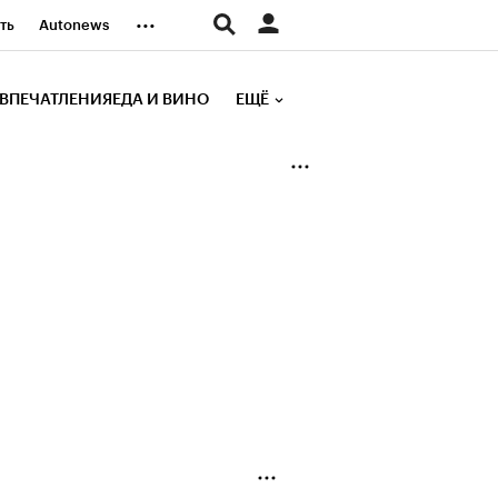
...
ть
Autonews
К Образование
ВПЕЧАТЛЕНИЯ
ЕДА И ВИНО
ЕЩЁ
д
Стиль
е рейтинги
иа
Финансы