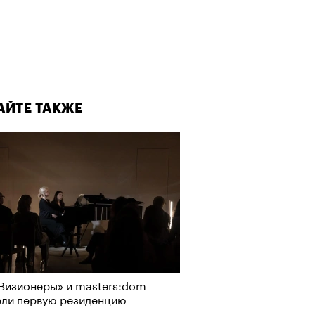
Визионеры» и masters:dom
ели первую резиденцию
АЙТЕ ТАКЖЕ
Альтман, Altman Talks: «Умение
азать — это освобождающая
а»
АЙТЕ ТАКЖЕ
АЙТЕ ТАКЖЕ
Визионеры» и masters:dom
ели первую резиденцию