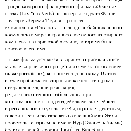
Гранде камерного французского фильма «Зеленые
глаза» (Les Yeux Verts) режиссерского дуэта Фанни
Лиатар и Жереми Труиля. Прошлая
их кинолента «Гагарин» — отнюдь не байопик первого
космонавта в мире, а хроника сноса многоквартирного
комплекса на парижской окраине, которому было
присвоено его имя.
Новый фильм уступает «Гагарину» в оригинальности:
мы уже видели кино про детей из эмигрантских семей
(даже российских), которые впадали в кому. В этом
случае проблема со здоровьем касается синдрома
отстраненности, или резигнации, —
редкого психогенного заболевания, при
котором подросток под воздействием тяжелейшего
стресса полностью уходит в себя, перестает двигаться,
говорить, есть и реагировать на внешний мир. Это и
происходит с парнем по имени Нур (Саид Эль Алами),
братом главной героини Шаи (Дуа Бутарбуш