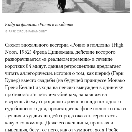
Кадр из фильма «Ровно в полдень»
© PARK CIRCUS-PARAMOUNT
Сюжет эпохального вестерна «Ровно в полдень» (High
Noon, 1952) Фреда Циннемана, действие которого
разворачивается «в реальном времени» в течение
коротких 84 минут, данная ретроспектива предлагает
читать аллегорически: история о том, как шериф (Гэри
Купер) вместо свадьбы (на будущей принцессе Монако
Грейс Келли) и ухода на пенсию вынужден в одиночку
противостоять четырем убийцам, напавшим на
вверенный ему городишко «ровно в полдень» одного
судьбоносного дня, происходит на фоне полного отказа
лучших и худших людей города оказать герою хоть
какую-то помощь. Даже его женщины, прошлая и
нынешняя, бегут от него, как от чумного, хотя Грейс