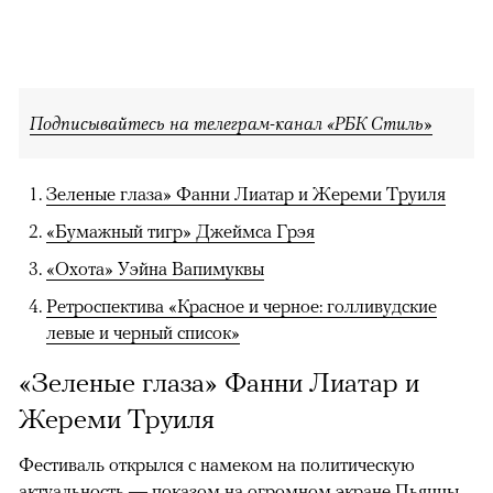
Подписывайтесь на телеграм-канал «РБК Стиль»
Зеленые глаза» Фанни Лиатар и Жереми Труиля
«Бумажный тигр» Джеймса Грэя
«Охота» Уэйна Вапимуквы
Ретроспектива «Красное и черное: голливудские
левые и черный список»
«Зеленые глаза» Фанни Лиатар и
Жереми Труиля
Фестиваль открылся с намеком на политическую
актуальность — показом на огромном экране Пьяццы