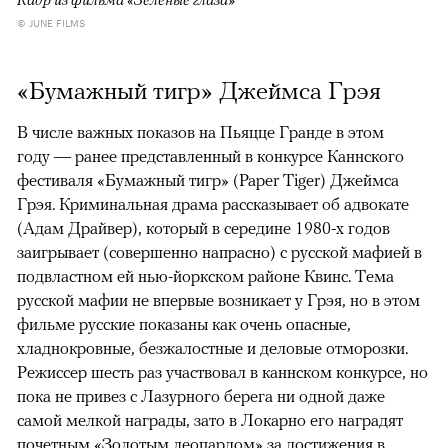
© JUNE FILMS
«Бумажный тигр» Джеймса Грэя
В числе важных показов на Пьяцце Гранде в этом
году — ранее представленный в конкурсе Каннского
фестиваля «Бумажный тигр» (Paper Tiger) Джеймса
Грэя. Криминальная драма рассказывает об адвокате
(Адам Драйвер), который в середине 1980-х годов
заигрывает (совершенно напрасно) с русской мафией в
подвластном ей нью-йоркском районе Квинс. Тема
русской мафии не впервые возникает у Грэя, но в этом
фильме русские показаны как очень опасные,
хладнокровные, безжалостные и деловые отморозки.
Режиссер шесть раз участвовал в каннском конкурсе, но
пока не привез с Лазурного берега ни одной даже
самой мелкой награды, зато в Локарно его наградят
почетным «Золотым леопардом» за достижения в