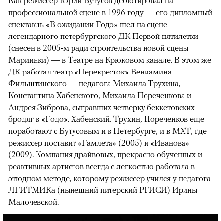
Как режиссер Юрий Бутусов дебютировал на
профессиональной сцене в 1996 году — его дипломный
спектакль «В ожидании Годо» шел на сцене
легендарного петербургского ДК Первой пятилетки
(снесен в 2005-м ради строительства новой сцены
Мариинки) — в Театре на Крюковом канале. В этом же
ДК работал театр «Перекресток» Вениамина
Фильштинского — педагога Михаила Трухина,
Константина Хабенского, Михаила Пореченкова и
Андрея Зиброва, сыгравших четверку беккетовских
бродяг в «Годо». Хабенский, Трухин, Пореченков еще
поработают с Бутусовым и в Петербурге, и в МХТ, где
режиссер поставит «Гамлета» (2005) и «Иванова»
(2009). Компания драйвовых, прекрасно обученных и
реактивных артистов всегда с легкостью работала в
этюдном методе, которому режиссер учился у педагога
ЛГИТМИКа (нынешний питерский РГИСИ) Ирины
Малочевской.