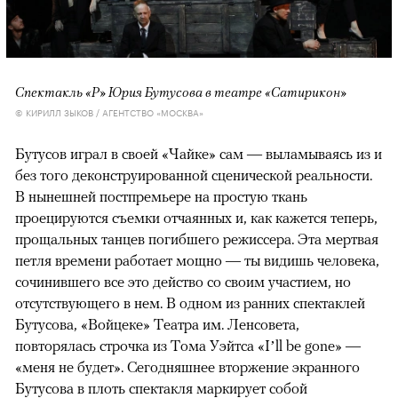
Спектакль «Р» Юрия Бутусова в театре «Сатирикон»
© КИРИЛЛ ЗЫКОВ / АГЕНТСТВО «МОСКВА»
Бутусов играл в своей «Чайке» сам — выламываясь из и
без того деконструированной сценической реальности.
В нынешней постпремьере на простую ткань
проецируются съемки отчаянных и, как кажется теперь,
прощальных танцев погибшего режиссера. Эта мертвая
петля времени работает мощно — ты видишь человека,
сочинившего все это действо со своим участием, но
отсутствующего в нем. В одном из ранних спектаклей
Бутусова, «Войцеке» Театра им. Ленсовета,
повторялась строчка из Тома Уэйтса «I’ll be gone» —
«меня не будет». Сегодняшнее вторжение экранного
Бутусова в плоть спектакля маркирует собой