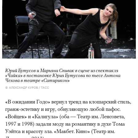
Юрий Бутусов и Марьяна Спивак в сцене из спектакля
«Чайка» в постановке Юрия Бутусова по пьесе Антона
Чехова в театре «Сатирикон»
© АЛЕКСАНДР КУРОВ / ТАСС
«В ожидании Годо» вернул тренд на клошарский стиль,
гранж-эстетику и игру, обнуляющую любой пафос.
«Войцек» и «Калигула» (оба — Театр им. Ленсовета,
1997 и 1998) задали моду на романтику в духе Тома
Уэйтса и красоту зла. «Макбет. Кино» (Театр им.