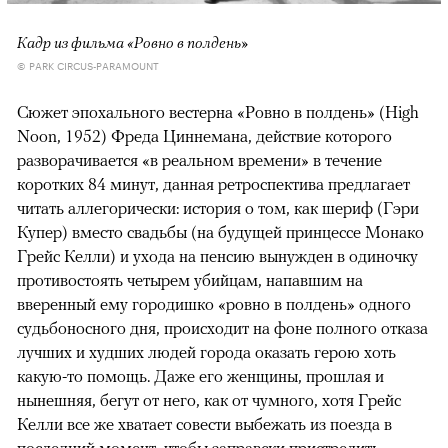
Кадр из фильма «Ровно в полдень»
© PARK CIRCUS-PARAMOUNT
Сюжет эпохального вестерна «Ровно в полдень» (High
Noon, 1952) Фреда Циннемана, действие которого
разворачивается «в реальном времени» в течение
коротких 84 минут, данная ретроспектива предлагает
читать аллегорически: история о том, как шериф (Гэри
Купер) вместо свадьбы (на будущей принцессе Монако
Грейс Келли) и ухода на пенсию вынужден в одиночку
противостоять четырем убийцам, напавшим на
вверенный ему городишко «ровно в полдень» одного
судьбоносного дня, происходит на фоне полного отказа
лучших и худших людей города оказать герою хоть
какую-то помощь. Даже его женщины, прошлая и
нынешняя, бегут от него, как от чумного, хотя Грейс
Келли все же хватает совести выбежать из поезда в