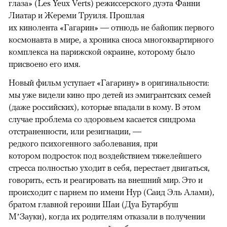
глаза» (Les Yeux Verts) режиссерского дуэта Фанни
Лиатар и Жереми Труиля. Прошлая
их кинолента «Гагарин» — отнюдь не байопик первого
космонавта в мире, а хроника сноса многоквартирного
комплекса на парижской окраине, которому было
присвоено его имя.
Новый фильм уступает «Гагарину» в оригинальности:
мы уже видели кино про детей из эмигрантских семей
(даже российских), которые впадали в кому. В этом
случае проблема со здоровьем касается синдрома
отстраненности, или резигнации, —
редкого психогенного заболевания, при
котором подросток под воздействием тяжелейшего
стресса полностью уходит в себя, перестает двигаться,
говорить, есть и реагировать на внешний мир. Это и
происходит с парнем по имени Нур (Саид Эль Алами),
братом главной героини Шаи (Дуа Бутарбуш
М’Зауки), когда их родителям отказали в получении