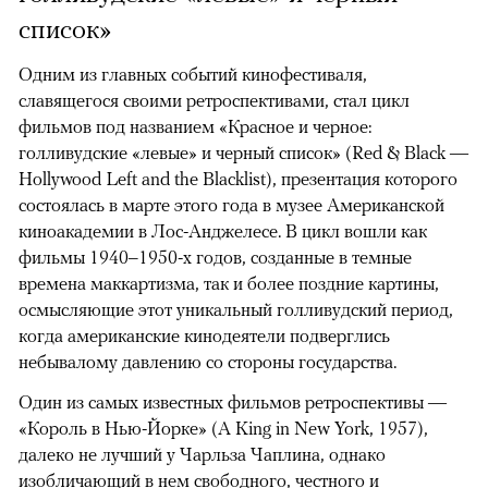
список»
Одним из главных событий кинофестиваля,
славящегося своими ретроспективами, стал цикл
фильмов под названием «Красное и черное:
голливудские «левые» и черный список» (Red & Black —
Hollywood Left and the Blacklist), презентация которого
состоялась в марте этого года в музее Американской
киноакадемии в Лос-Анджелесе. В цикл вошли как
фильмы 1940–1950-х годов, созданные в темные
времена маккартизма, так и более поздние картины,
осмысляющие этот уникальный голливудский период,
когда американские кинодеятели подверглись
небывалому давлению со стороны государства.
Один из самых известных фильмов ретроспективы —
«Король в Нью-Йорке» (A King in New York, 1957),
далеко не лучший у Чарльза Чаплина, однако
изобличающий в нем свободного, честного и