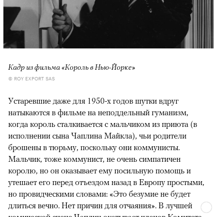
Кадр из фильма «Король в Нью-Йорке»
© ROY EXPORT SAS
Устаревшие даже для 1950-х годов шутки вдруг
натыкаются в фильме на неподдельный гуманизм,
когда король сталкивается с мальчиком из приюта (в
исполнении сына Чаплина Майкла), чьи родители
брошены в тюрьму, поскольку они коммунисты.
Мальчик, тоже коммунист, не очень симпатичен
королю, но он оказывает ему посильную помощь и
утешает его перед отъездом назад в Европу простыми,
но провидческими словами: «Это безумие не будет
длиться вечно. Нет причин для отчаяния». В лучшей
комической сцене Чаплин окатывает членов Комитета