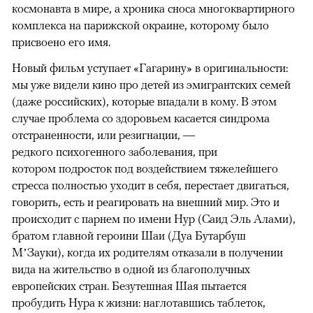
космонавта в мире, а хроника сноса многоквартирного
комплекса на парижской окраине, которому было
присвоено его имя.
Новый фильм уступает «Гагарину» в оригинальности:
мы уже видели кино про детей из эмигрантских семей
(даже российских), которые впадали в кому. В этом
случае проблема со здоровьем касается синдрома
отстраненности, или резигнации, —
редкого психогенного заболевания, при
котором подросток под воздействием тяжелейшего
стресса полностью уходит в себя, перестает двигаться,
говорить, есть и реагировать на внешний мир. Это и
происходит с парнем по имени Нур (Саид Эль Алами),
братом главной героини Шаи (Дуа Бутарбуш
М’Зауки), когда их родителям отказали в получении
вида на жительство в одной из благополучных
европейских стран. Безутешная Шая пытается
пробудить Нура к жизни: наглотавшись таблеток,