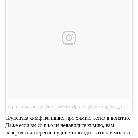
A post shared by Мини-химик Ира 🦄 (@mikhaylova_i)
on
Dec
Студентка химфака пишет про химию легко и понятно.
Даже если вы со школы ненавидите химию, вам
наверняка интересно будет, что входит в состав молока