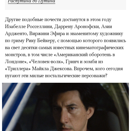
Распутина до Путина
Другие подобные почести достанутся в этом году
Изабелле Росселлини, Даррену Аронофски, Азии
Ардженто, Виржини Эфира и знаменитому художнику
по гриму Рику Бейкеру, с помощью которого появились
на свет десятки самых известных кинематографических
монстров, в том числе «Американский оборотень в
Лондоне», «Человек-волк», Гринч и зомби из
«Триллера» Майкла Джексона. Впрочем, кого сегодня
пугают эти милые ностальгические персонажи?