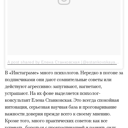
A post shared by Елена Станковская (@estankovskaya)
on
O
В «Инстаграме» много психологов. Нередко в погоне за
подписчиками они дают сомнительные советы или
действуют агрессивно: запугивают, нагнетают,
устрашают. На их фоне выделяется психолог-
консультант Елена Станковская. Это всегда спокойная
интонация, серьезная научная база и проговаривание
важности доверия прежде всего к своему мнению.
Кроме того, много практических советов: как все
успевать, бороться с прокрастинацией и развить силу