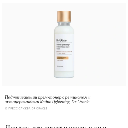
Подтягивающий крем-тонер с ретинолом и
эктоцерамидами RetinoTightening, Dr. Oracle
© ПРЕСС-СЛУЖБА DR ORACLE
Для тех, кто верит в науку, а не в