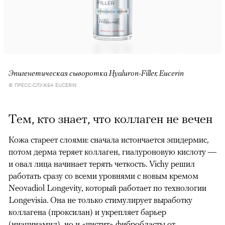
Эпигенетическая сыворотка Hyaluron-Filler, Eucerin
© ПРЕСС-СЛУЖБА EUCERIN
Тем, кто знает, что коллаген не вечен
Кожа стареет слоями: сначала истончается эпидермис,
потом дерма теряет коллаген, гиалуроновую кислоту —
и овал лица начинает терять четкость. Vichy решил
работать сразу со всеми уровнями с новым кремом
Neovadiol Longevity, который работает по технологии
Longevisia. Она не только стимулирует выработку
коллагена (проксилан) и укрепляет барьер
(ниацинамид), но и «чистит» фибробласты от