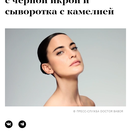
с черной икрой и
сыворотка с камелией
© ПРЕСС-СЛУЖБА DOCTOR BABOR