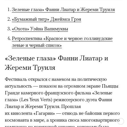
Зеленые глаза» Фанни Лиатар и Жереми Труиля
«Бумажный тигр» Джеймса Грэя
«Охота» Уэйна Вапимуквы
Ретроспектива «Красное и черное: голливудские
левые и черный список»
«Зеленые глаза» Фанни Лиатар и
Жереми Труиля
Фестиваль открылся с намеком на политическую
актуальность — показом на огромном экране Пьяццы
Гранде камерного французского фильма «Зеленые
глаза» (Les Yeux Verts) режиссерского дуэта Фанни
Лиатар и Жереми Труиля. Прошлая
их кинолента «Гагарин» — отнюдь не байопик первого
космонавта в мире, а хроника сноса многоквартирного
комплекса на парижской окраине, которому было