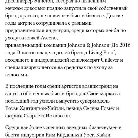
Дженнифер Энистон, которая по нынешним
меркам довольно поздно запустила свой собственный
бренд красоты, не новичок в бьюти-бизнесе. Долгие
годы актриса сотрудничала с разными
представителями индустрии, среди которых лейбл по
уходу за кожей Aveeno,
принадлежащий компании Johnson & Johnson. До 2016
года Энистон владела долей бренда Living Proof,
входящего в нидерландский конгломерат Unilever и
специализирующегося на средствах по уходу за
волосами.
В последние годы среди артистов возник тренд на
запуск собственных бьюти-брендов. Свои марки за
последний год успели выпустить супермодель
Роузи Хантингтон-Уайтли, певица Селена Гомес и
актриса Скарлетт Йоханссон.
Среди наиболее успешных звездных бизнесвумен в
бьюти-индустрии Ким Кардашьян Уэст, Кайли