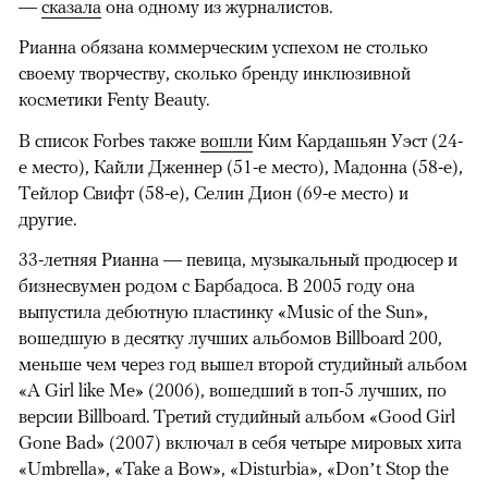
—
сказала
она одному из журналистов.
Рианна обязана коммерческим успехом не столько
своему творчеству, сколько бренду инклюзивной
косметики Fenty Beauty.
В список Forbes также
вошли
Ким Кардашьян Уэст (24-
е место), Кайли Дженнер (51-е место), Мадонна (58-е),
Тейлор Свифт (58-е), Селин Дион (69-е место) и
другие.
33-летняя Рианна — певица, музыкальный продюсер и
бизнесвумен родом с Барбадоса. В 2005 году она
выпустила дебютную пластинку «Music of the Sun»,
вошедшую в десятку лучших альбомов Billboard 200,
меньше чем через год вышел второй студийный альбом
00:00
/
00:00
«A Girl like Me» (2006), вошедший в топ-5 лучших, по
версии Billboard. Третий студийный альбом «Good Girl
Gone Bad» (2007) включал в себя четыре мировых хита
«Umbrella», «Take a Bow», «Disturbia», «Don’t Stop the