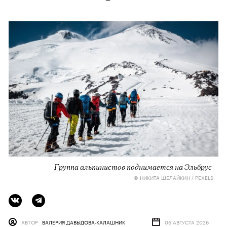
Группа альпинистов поднимается на Эльбрус
© НИКИТА ШЕЛАЙКИН / PEXELS
АВТОР
ВАЛЕРИЯ ДАВЫДОВА-КАЛАШНИК
06 АВГУСТА 2026