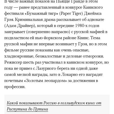
В числе важных показов на Пьяцце Гранде в этом
году — ранее представленный в конкурсе Каннского
фестиваля «Бумажный тигр» (Paper Tiger) Джеймса
Грэя. Криминальная драма рассказывает об адвокате
(Адам Драйвер), который в середине 1980-х годов
заигрывает (совершенно напрасно) с русской мафией в
подвластном ей нью-йоркском районе Квинс. Тема
русской мафии не впервые возникает у Грэя, но в этом
фильме русские показаны как очень опасные,
хладнокровные, безжалостные и деловые отморозки.
Режиссер шесть раз участвовал в каннском конкурсе, но
пока не привез с Лазурного берега ни одной даже
самой мелкой награды, зато в Локарно его наградят
почетным «Золотым леопардом» за достижения в
профессии.
Какой показывают Россию в голливудском кино: от
Распутина до Путина