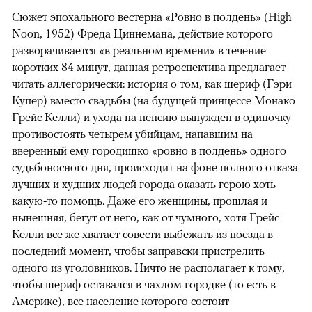
Сюжет эпохального вестерна «Ровно в полдень» (High
Noon, 1952) Фреда Циннемана, действие которого
разворачивается «в реальном времени» в течение
коротких 84 минут, данная ретроспектива предлагает
читать аллегорически: история о том, как шериф (Гэри
Купер) вместо свадьбы (на будущей принцессе Монако
Грейс Келли) и ухода на пенсию вынужден в одиночку
противостоять четырем убийцам, напавшим на
вверенный ему городишко «ровно в полдень» одного
судьбоносного дня, происходит на фоне полного отказа
лучших и худших людей города оказать герою хоть
какую-то помощь. Даже его женщины, прошлая и
нынешняя, бегут от него, как от чумного, хотя Грейс
Келли все же хватает совести выбежать из поезда в
последний момент, чтобы заправски пристрелить
одного из уголовников. Ничто не располагает к тому,
чтобы шериф оставался в чахлом городке (то есть в
Америке), все население которого состоит