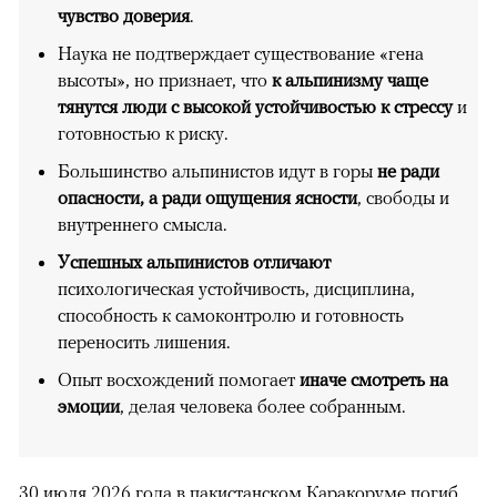
чувство доверия
.
Наука не подтверждает существование «гена
высоты», но признает, что
к альпинизму чаще
тянутся люди с высокой устойчивостью к стрессу
и
готовностью к риску.
Большинство альпинистов идут в горы
не ради
опасности, а ради ощущения ясности
, свободы и
внутреннего смысла.
Успешных альпинистов отличают
психологическая устойчивость, дисциплина,
способность к самоконтролю и готовность
переносить лишения.
Опыт восхождений помогает
иначе смотреть на
эмоции
, делая человека более собранным.
30 июля 2026 года в пакистанском Каракоруме
погиб