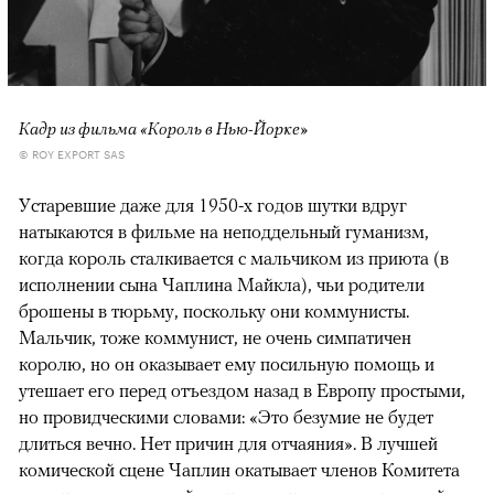
Кадр из фильма «Король в Нью-Йорке»
© ROY EXPORT SAS
Устаревшие даже для 1950-х годов шутки вдруг
натыкаются в фильме на неподдельный гуманизм,
когда король сталкивается с мальчиком из приюта (в
исполнении сына Чаплина Майкла), чьи родители
брошены в тюрьму, поскольку они коммунисты.
Мальчик, тоже коммунист, не очень симпатичен
королю, но он оказывает ему посильную помощь и
утешает его перед отъездом назад в Европу простыми,
но провидческими словами: «Это безумие не будет
длиться вечно. Нет причин для отчаяния». В лучшей
комической сцене Чаплин окатывает членов Комитета