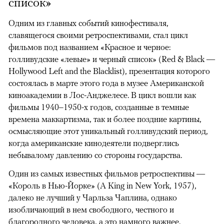
список»
Одним из главных событий кинофестиваля,
славящегося своими ретроспективами, стал цикл
фильмов под названием «Красное и черное:
голливудские «левые» и черный список» (Red & Black —
Hollywood Left and the Blacklist), презентация которого
состоялась в марте этого года в музее Американской
киноакадемии в Лос-Анджелесе. В цикл вошли как
фильмы 1940–1950-х годов, созданные в темные
времена маккартизма, так и более поздние картины,
осмысляющие этот уникальный голливудский период,
когда американские кинодеятели подверглись
небывалому давлению со стороны государства.
Один из самых известных фильмов ретроспективы —
«Король в Нью-Йорке» (A King in New York, 1957),
далеко не лучший у Чарльза Чаплина, однако
изобличающий в нем свободного, честного и
благородного человека, а это намного важнее.