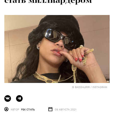
стать миллиардером
© BADGALRIRI / INSTAGRAM
АВТОР
РБК СТИЛЬ
09 АВГУСТА 2021