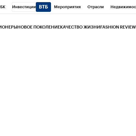
РБК
Инвестиции
Мероприятия
Отрасли
Недвижимос
и
Телеканал
РБК Вино
Спорт
Школа управления РБК
РБ
ЗИОНЕРЫ
НОВОЕ ПОКОЛЕНИЕ
КАЧЕСТВО ЖИЗНИ
FASHION REVIEW
РБК Life
Тренды
Визионеры
Национальные проекты
Горо
 Бизнес-среда
Дискуссионный клуб
Исследования
Кредитны
Газета
Спецпроекты СПб
Конференции СПб
Спецпроекты
трагентов
Политика
Экономика
Бизнес
Технологии и мед
ой валюты