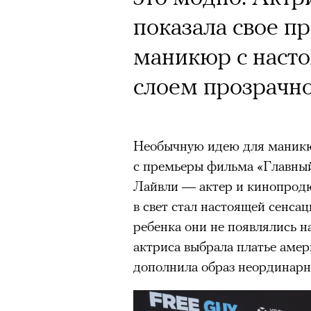
показала свое п
футбольной ком
Год назад траги
маникюр с наст
лекцию Евгении
Юрий Бутусов, 
слоем прозрачно
пересмотреть «
режиссеров сов
визионер. Театр
На домашних экрана
Необычную идею для маникюр
Матвиенко расск
с премьеры фильма «‎Главный
«Т
Лайвли — актер и кинопродю
спектаклях, изм
в свет стал настоящей сенса
Appl
российского теа
ребенка они не появлялись н
актриса выбрала платье амер
Третий сезон «Теда Лассо» у
дополнила образ неординар
кризис-менеджера в английс
зрители этот финал приняли 