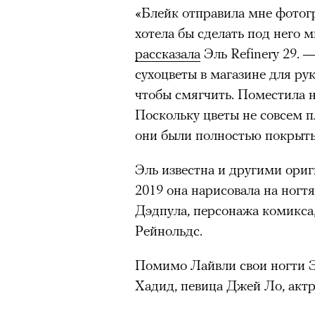
режиссера, «Р» по пьесе Мих
«‎Блейк отправила мне фотог
хотела бы сделать под него
рассказала
Эль Refinery 29. 
сухоцветы в магазине для рук
чтобы смягчить. Поместила н
Поскольку цветы не совсем п
они были полностью покрыты 
Кадр из сериала «Тед Лассо»
Эль известна и другими ори
© APPLE INC.
2019 она нарисовала на ногт
«
Дэдпула, персонажа комикса,
Рейнольдс.
9 августа Одри Тоту отметит
вот как: вместе с Амели Пул
Помимо Лайвли свои ногти 
нулевых. Мелодрама «Амели»
Хадид, певица Джей Ло, акт
международным символом фр