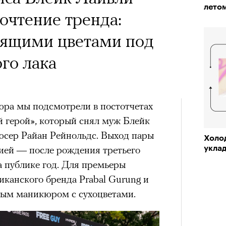
лето
впер
рочтение тренда:
андой, послушать
чески ушел из жизни
оящими цветами под
 Тимоновой или
один из важнейших
го лака
Амели»
ременности и настоящий
овед Кристина
х
а мы‎ подсмотрели в постотчетах
азывает о его методе и
 герой»‎, который снял муж Блейк
Чем з
ед Лассо»
сер Райан Рейнольдс. Выход пары
разоб
енивших язык
Холод
Театр
цией — после рождения третьего
и ре
укла
сегод
e TV, 4 сезон
тра
а публике год. Для премьеры
иканского бренда Prabal Gurung и
дачно закрыл историю канзасского
ным маникюром с сухоцветами.
кой футбольной команде, многие
за окончательное прощание. Но не