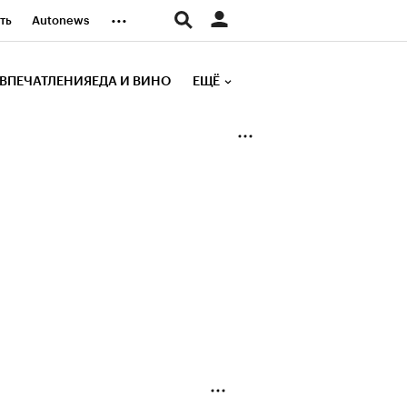
...
ть
Autonews
К Образование
ВПЕЧАТЛЕНИЯ
ЕДА И ВИНО
ЕЩЁ
д
Стиль
е рейтинги
иа
Финансы