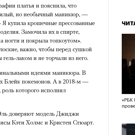
аила Дурненкова.
рафии платья и пояснила, что
Кира 
 милый, но необычный маникюр, —
доск
штук
— Я купила крошечные прессованные
ЧИТ
ЧИТ
ЧИТ
оделия. Замочила их в спирте,
а ногти и покрыла топкоутом».
лоские, важно, чтобы перед сушкой
гель-лаком и не торчали из него.
гинальными идеями маникюра. В
ях Блейк покемонов. А в 2018-м —
Амели»
 роль которого исполнил
«РБК 
«РБК 
Сможе
 50-летие, и ее можно поздравить
пров
пров
отвеч
ен вернуться на Монмартр начала
Эль доверяют модель Джиджи
 (2001) сделала актрису
рисы Кэти Холмс и Кристен Стюарт.
анцузского обаяния. Ее героиня