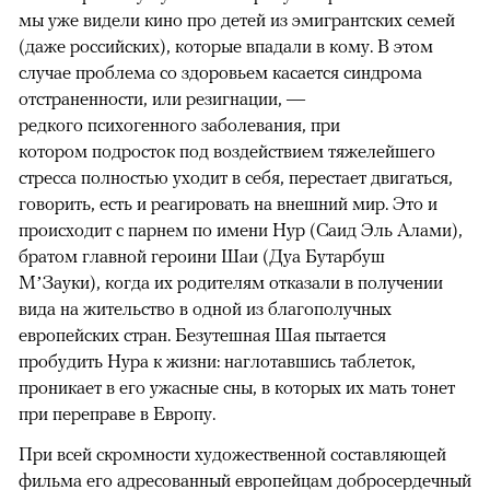
мы уже видели кино про детей из эмигрантских семей
(даже российских), которые впадали в кому. В этом
случае проблема со здоровьем касается синдрома
отстраненности, или резигнации, —
редкого психогенного заболевания, при
котором подросток под воздействием тяжелейшего
стресса полностью уходит в себя, перестает двигаться,
говорить, есть и реагировать на внешний мир. Это и
происходит с парнем по имени Нур (Саид Эль Алами),
братом главной героини Шаи (Дуа Бутарбуш
М’Зауки), когда их родителям отказали в получении
вида на жительство в одной из благополучных
европейских стран. Безутешная Шая пытается
пробудить Нура к жизни: наглотавшись таблеток,
проникает в его ужасные сны, в которых их мать тонет
при переправе в Европу.
При всей скромности художественной составляющей
фильма его адресованный европейцам добросердечный