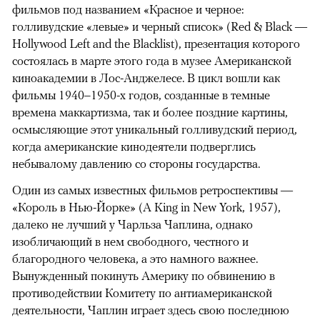
фильмов под названием «Красное и черное:
голливудские «левые» и черный список» (Red & Black —
Hollywood Left and the Blacklist), презентация которого
состоялась в марте этого года в музее Американской
киноакадемии в Лос-Анджелесе. В цикл вошли как
фильмы 1940–1950-х годов, созданные в темные
времена маккартизма, так и более поздние картины,
осмысляющие этот уникальный голливудский период,
когда американские кинодеятели подверглись
небывалому давлению со стороны государства.
Один из самых известных фильмов ретроспективы —
«Король в Нью-Йорке» (A King in New York, 1957),
далеко не лучший у Чарльза Чаплина, однако
изобличающий в нем свободного, честного и
благородного человека, а это намного важнее.
Вынужденный покинуть Америку по обвинению в
противодействии Комитету по антиамериканской
деятельности, Чаплин играет здесь свою последнюю