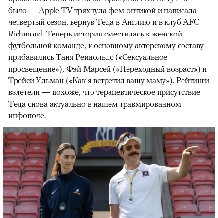
было — Apple TV тряхнула фем-оптикой и написала
четвертый сезон, вернув Теда в Англию и в клуб AFC
Richmond. Теперь история сместилась к женской
футбольной команде, к основному актерскому составу
прибавились Таня Рейнольдс («Сексуальное
просвещение»), Фэй Марсей («Переходный возраст») и
00:00
/
00:00
Трейси Ульман («Как я встретил вашу маму»). Рейтинги
взлетели
— похоже, что терапевтическое присутствие
Теда снова актуально в нашем травмированном
инфополе.