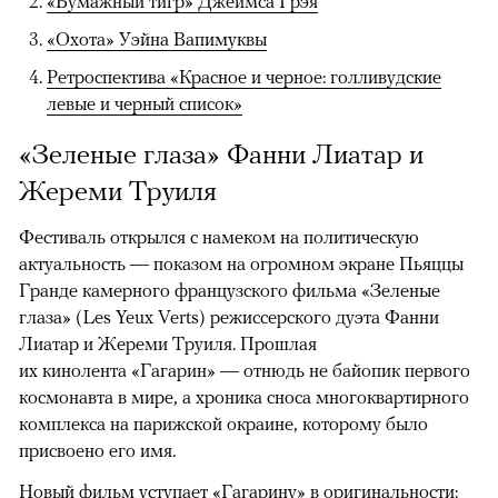
«Бумажный тигр» Джеймса Грэя
«Охота» Уэйна Вапимуквы
Ретроспектива «Красное и черное: голливудские
левые и черный список»
«Зеленые глаза» Фанни Лиатар и
Жереми Труиля
Фестиваль открылся с намеком на политическую
актуальность — показом на огромном экране Пьяццы
Гранде камерного французского фильма «Зеленые
глаза» (Les Yeux Verts) режиссерского дуэта Фанни
Лиатар и Жереми Труиля. Прошлая
их кинолента «Гагарин» — отнюдь не байопик первого
космонавта в мире, а хроника сноса многоквартирного
комплекса на парижской окраине, которому было
присвоено его имя.
Новый фильм уступает «Гагарину» в оригинальности: