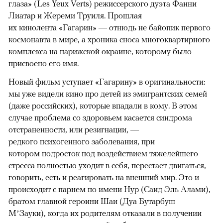
глаза» (Les Yeux Verts) режиссерского дуэта Фанни
Лиатар и Жереми Труиля. Прошлая
их кинолента «Гагарин» — отнюдь не байопик первого
космонавта в мире, а хроника сноса многоквартирного
комплекса на парижской окраине, которому было
присвоено его имя.
Новый фильм уступает «Гагарину» в оригинальности:
мы уже видели кино про детей из эмигрантских семей
(даже российских), которые впадали в кому. В этом
случае проблема со здоровьем касается синдрома
отстраненности, или резигнации, —
редкого психогенного заболевания, при
котором подросток под воздействием тяжелейшего
стресса полностью уходит в себя, перестает двигаться,
говорить, есть и реагировать на внешний мир. Это и
происходит с парнем по имени Нур (Саид Эль Алами),
братом главной героини Шаи (Дуа Бутарбуш
М’Зауки), когда их родителям отказали в получении