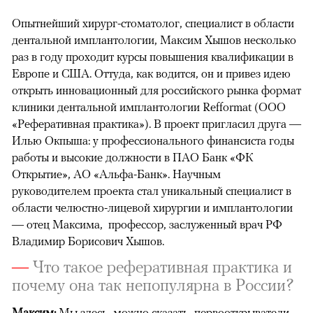
Опытнейший хирург-стоматолог, специалист в области
дентальной имплантологии, Максим Хышов несколько
раз в году проходит курсы повышения квалификации в
Европе и США. Оттуда, как водится, он и привез идею
открыть инновационный для российского рынка формат
клиники дентальной имплантологии Refformat (ООО
«Реферативная практика»). В проект пригласил друга —
Илью Окпыша: у профессионального финансиста годы
работы и высокие должности в ПАО Банк «ФК
Открытие», АО «Альфа-Банк». Научным
руководителем проекта стал уникальный специалист в
области челюстно-лицевой хирургии и имплантологии
— отец Максима, ​профессор, заслуженный врач РФ
Владимир Борисович Хышов.
—
Что такое реферативная практика и
почему она так непопулярна в России?
Максим:
Мы здесь, можно сказать, первооткрыватели.