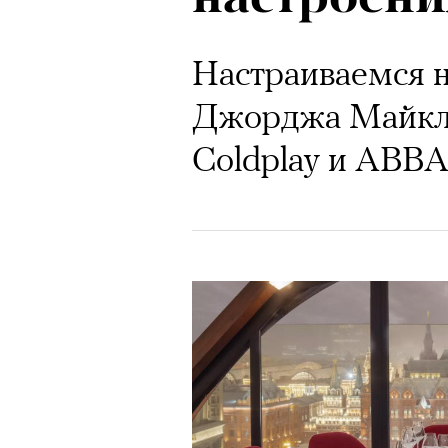
Настраиваемся н
Джорджа Майкла
Coldplay и ABB