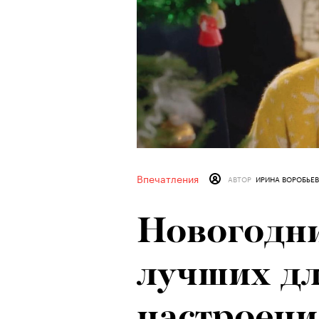
Впечатления
АВТОР
ИРИНА ВОРОБЬЕ
Новогодни
лучших дл
настроени