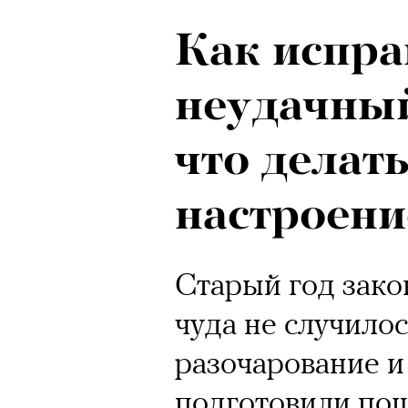
Как испра
неудачный
что делат
настроен
Старый год зако
чуда не случило
разочарование и
подготовили пош