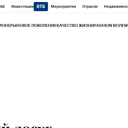
РБК
Инвестиции
Мероприятия
Отрасли
Недвижимос
и
Телеканал
РБК Вино
Спорт
Школа управления РБК
РБ
ЗИОНЕРЫ
НОВОЕ ПОКОЛЕНИЕ
КАЧЕСТВО ЖИЗНИ
FASHION REVIEW
РБК Life
Тренды
Визионеры
Национальные проекты
Горо
 Бизнес-среда
Дискуссионный клуб
Исследования
Кредитны
Газета
Спецпроекты СПб
Конференции СПб
Спецпроекты
трагентов
Политика
Экономика
Бизнес
Технологии и мед
ой валюты