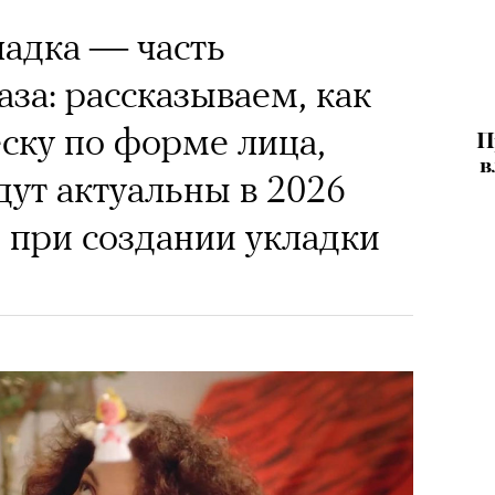
адка — часть
за: рассказываем, как
ску по форме лица,
П
в
дут актуальны в 2026
ь при создании укладки