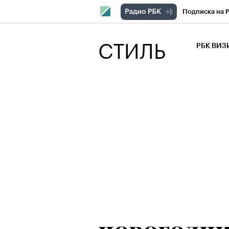
Подписка на 
РБК Компани
СТИЛЬ
РБК ВИ
РБК Курсы
Крипто
РБК
Франшизы
Проверка кон
Рынок наличн