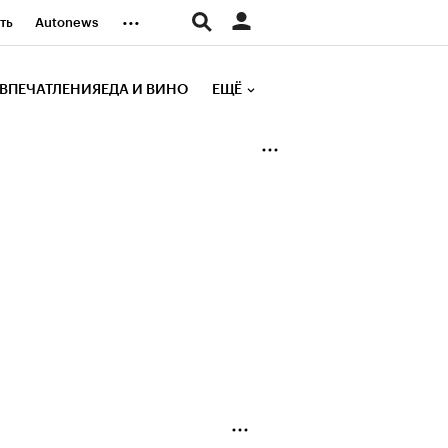
...
ть
Autonews
К Образование
ВПЕЧАТЛЕНИЯ
ЕДА И ВИНО
ЕЩЁ
д
Стиль
е рейтинги
иа
Финансы