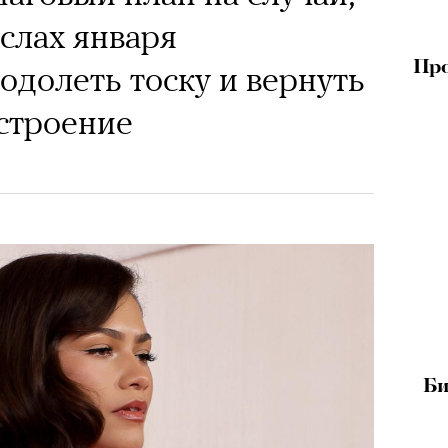
ислах января
Про
одолеть тоску и вернуть
строение
Би