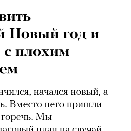
вить
 Новый год и
ь с плохим
ием
нчился, начался новый, а
сь. Вместо него пришли
 горечь. Мы
аговый план на случай,