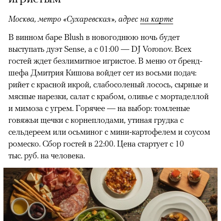
Москва, метро «Сухаревская», адрес
на карте
В винном баре Blush в новогоднюю ночь будет
выступать дуэт Sense, а с 01:00 — DJ Voronov. Всех
гостей ждет безлимитное игристое. В меню от бренд-
шефа Дмитрия Кишова войдет сет из восьми подач:
рийет с красной икрой, слабосоленый лосось, сырные и
мясные нарезки, салат с крабом, оливье с мортаделлой
и мимоза с угрем. Горячее — на выбор: томленые
говяжьи щечки с корнеплодами, утиная грудка с
сельдереем или осьминог с мини-картофелем и соусом
ромеско. Сбор гостей в 22:00. Цена стартует
с 10
тыс. руб. на человека.