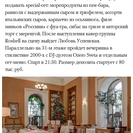
подавать special-сет: морепродукты из raw-бара,
равиоли с выдержанным сыром и трюфелем, ассорти
итальянских сыров, карпаччо из осьминога, филе
миньон «Россини» с фуа-гра, сибас на гриле и авторский
торт с меренгой. После выступления кавер-группы
Roshell на сцену выйдет Любовь Успенская.
Параллельно на 31-м этаже пройдет вечеринка в
стилистике 2000-х с DJ-дуэтом Ozero Sveta и отдельным
сет-меню. Старт в 21:30. Размер депозита стартует с 80
тыс. руб.