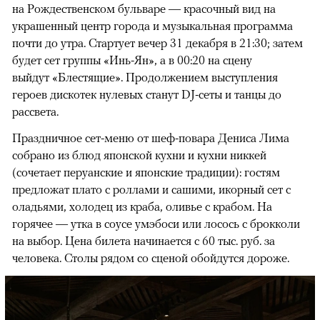
на Рождественском бульваре
— красочный вид на
украшенный центр города и музыкальная программа
почти до утра. Стартует вечер 31 декабря в 21:30; затем
будет сет группы «Инь-Ян», а в 00:20 на сцену
выйдут «Блестящие». Продолжением выступления
героев дискотек нулевых станут DJ-сеты и танцы до
рассвета.
Праздничное сет-меню от шеф-повара Дениса Лима
собрано из блюд японской кухни и кухни никкей
(сочетает перуанские и японские традиции): гостям
предложат плато с роллами и сашими, икорный сет с
оладьями, холодец из краба, оливье с крабом. На
горячее — утка в соусе умэбоси или лосось с брокколи
на выбор. Цена билета начинается с 60 тыс. руб. за
человека. Столы рядом со сценой обойдутся дороже.