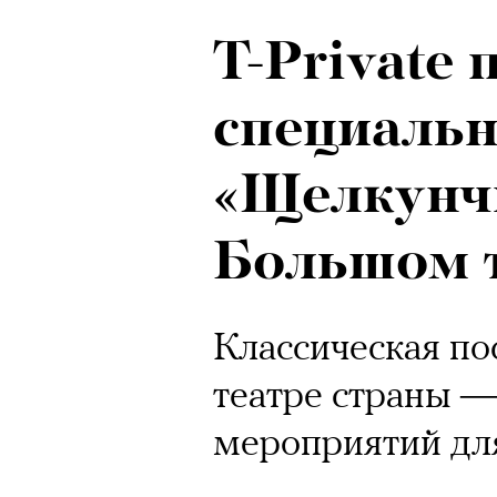
T-Private 
специаль
«Щелкунч
Большом 
Классическая по
театре страны —
мероприятий для