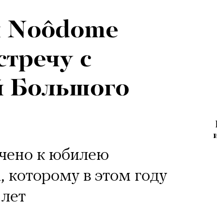
и Noôdomе
стречу с
й Большого
чено к юбилею
, которому в этом году
 лет