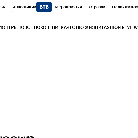
РБК
Инвестиции
Мероприятия
Отрасли
Недвижимос
и
Телеканал
РБК Вино
Спорт
Школа управления РБК
РБ
ЗИОНЕРЫ
НОВОЕ ПОКОЛЕНИЕ
КАЧЕСТВО ЖИЗНИ
FASHION REVIEW
РБК Life
Тренды
Визионеры
Национальные проекты
Горо
 Бизнес-среда
Дискуссионный клуб
Исследования
Кредитны
Газета
Спецпроекты СПб
Конференции СПб
Спецпроекты
трагентов
Политика
Экономика
Бизнес
Технологии и мед
ой валюты