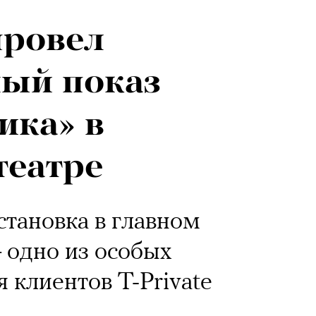
провел
ный показ
ика» в
театре
становка в главном
 одно из особых
 клиентов T-Private