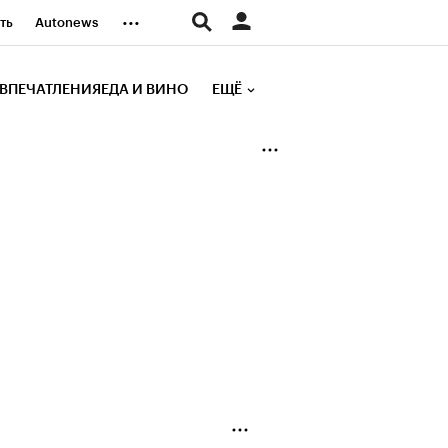
...
ть
Autonews
К Образование
ВПЕЧАТЛЕНИЯ
ЕДА И ВИНО
ЕЩЁ
д
Стиль
е рейтинги
иа
Финансы