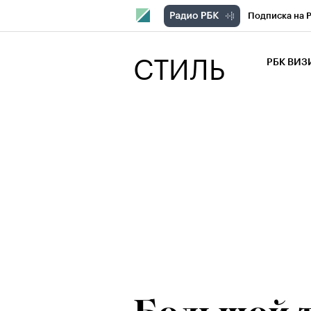
Подписка на 
РБК Компани
СТИЛЬ
РБК ВИ
РБК Курсы
Крипто
РБК
Франшизы
Проверка кон
Рынок наличн