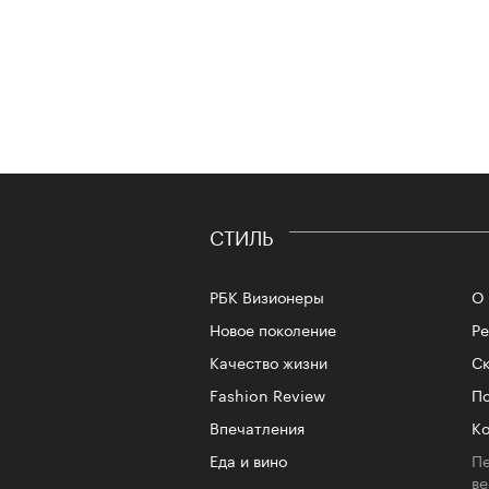
СТИЛЬ
РБК Визионеры
О 
Новое поколение
Р
Качество жизни
Ск
Fashion Review
По
Впечатления
Ко
Еда и вино
Пе
в