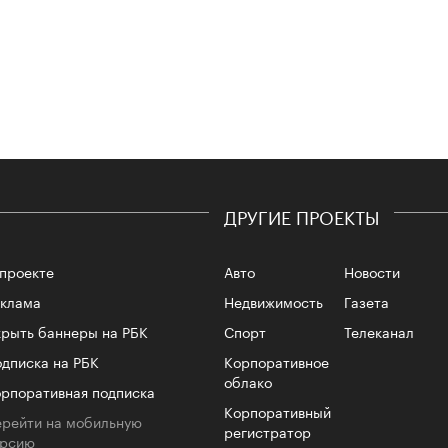
лета
ДРУГИЕ ПРОЕКТЫ
100 л
проекте
Авто
Новости
косме
еклама
Недвижимость
Газета
рыть баннеры на РБК
Спорт
Телеканал
дписка на РБК
Корпоративное
облако
рпоративная подписка
Корпоративный
рейти на мобильную
регистратор
ерсию