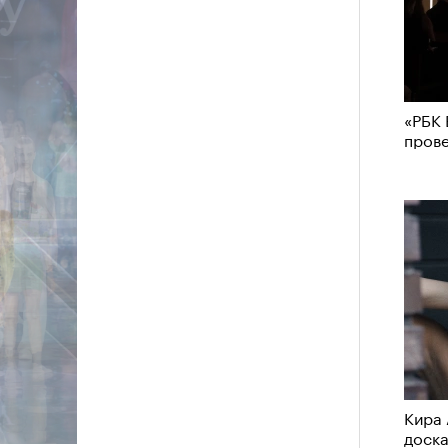
«РБК 
пров
Кира 
доск