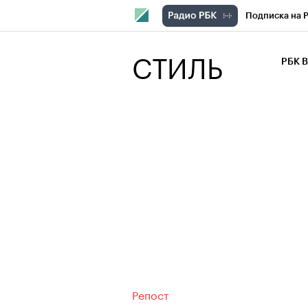
Подписка на 
РБК Компани
СТИЛЬ
РБК 
РБК Курсы
РБК Бизнес-с
Спецпроекты
Экономика
Репост