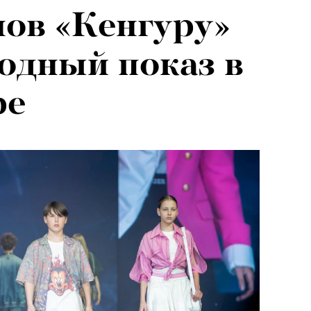
нов «Кенгуру»
одный показ в
ре