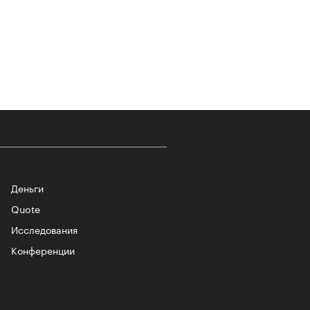
-2026
учших российских брендов
Деньги
тики. Топ «РБК Стиль» — 2026
Quote
Исследования
Конференции