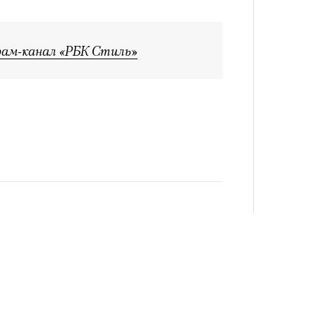
рам-канал «РБК Стиль»
4 кол
пропу
Карго
ткани