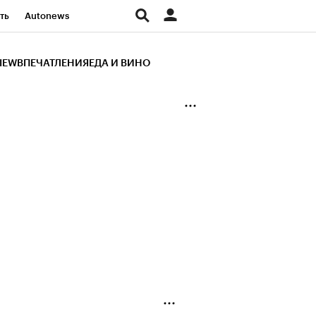
ть
Autonews
К Образование
IEW
ВПЕЧАТЛЕНИЯ
ЕДА И ВИНО
д
Стиль
Крипто
и
Франшизы
Газета
ов
Политика
ты