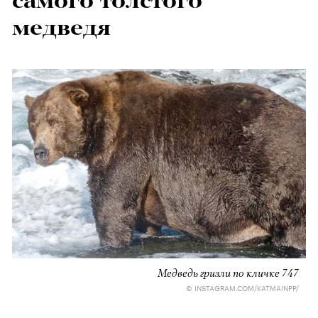
самого толстого
медведя
Медведь гризли по кличке 747
© INSTAGRAM.COM/KATMAINPP/