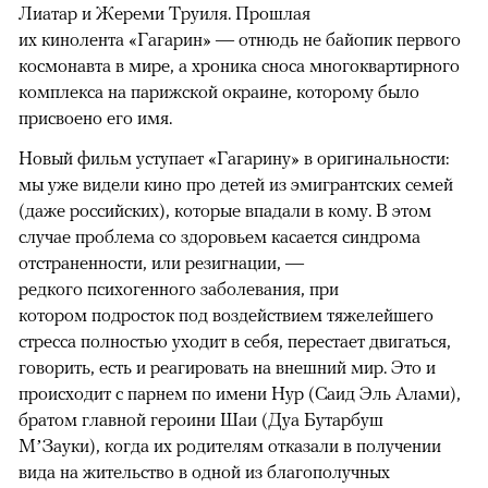
Лиатар и Жереми Труиля. Прошлая
их кинолента «Гагарин» — отнюдь не байопик первого
космонавта в мире, а хроника сноса многоквартирного
комплекса на парижской окраине, которому было
присвоено его имя.
Новый фильм уступает «Гагарину» в оригинальности:
мы уже видели кино про детей из эмигрантских семей
(даже российских), которые впадали в кому. В этом
случае проблема со здоровьем касается синдрома
отстраненности, или резигнации, —
редкого психогенного заболевания, при
котором подросток под воздействием тяжелейшего
стресса полностью уходит в себя, перестает двигаться,
говорить, есть и реагировать на внешний мир. Это и
происходит с парнем по имени Нур (Саид Эль Алами),
братом главной героини Шаи (Дуа Бутарбуш
М’Зауки), когда их родителям отказали в получении
вида на жительство в одной из благополучных