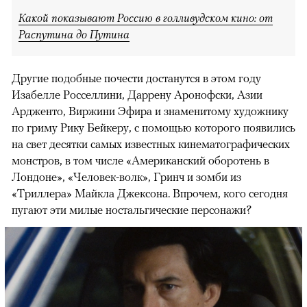
Какой показывают Россию в голливудском кино: от
Распутина до Путина
Другие подобные почести достанутся в этом году
Изабелле Росселлини, Даррену Аронофски, Азии
Ардженто, Виржини Эфира и знаменитому художнику
по гриму Рику Бейкеру, с помощью которого появились
на свет десятки самых известных кинематографических
монстров, в том числе «Американский оборотень в
Лондоне», «Человек-волк», Гринч и зомби из
«Триллера» Майкла Джексона. Впрочем, кого сегодня
пугают эти милые ностальгические персонажи?