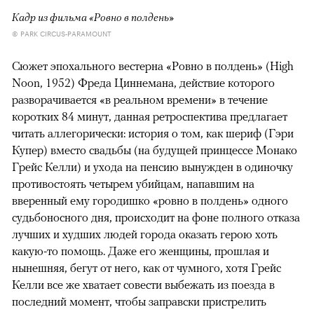
Кадр из фильма «Ровно в полдень»
© PARK CIRCUS-PARAMOUNT
Сюжет эпохального вестерна «Ровно в полдень» (High
Noon, 1952) Фреда Циннемана, действие которого
разворачивается «в реальном времени» в течение
коротких 84 минут, данная ретроспектива предлагает
читать аллегорически: история о том, как шериф (Гэри
Купер) вместо свадьбы (на будущей принцессе Монако
Грейс Келли) и ухода на пенсию вынужден в одиночку
противостоять четырем убийцам, напавшим на
вверенный ему городишко «ровно в полдень» одного
судьбоносного дня, происходит на фоне полного отказа
лучших и худших людей города оказать герою хоть
какую-то помощь. Даже его женщины, прошлая и
нынешняя, бегут от него, как от чумного, хотя Грейс
Келли все же хватает совести выбежать из поезда в
последний момент, чтобы заправски пристрелить