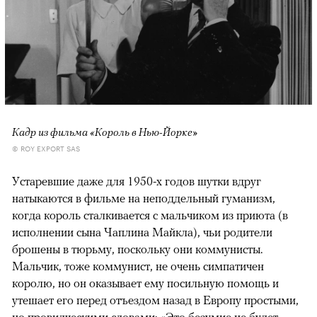
Кадр из фильма «Король в Нью-Йорке»
© ROY EXPORT SAS
Устаревшие даже для 1950-х годов шутки вдруг
натыкаются в фильме на неподдельный гуманизм,
когда король сталкивается с мальчиком из приюта (в
исполнении сына Чаплина Майкла), чьи родители
брошены в тюрьму, поскольку они коммунисты.
Мальчик, тоже коммунист, не очень симпатичен
королю, но он оказывает ему посильную помощь и
утешает его перед отъездом назад в Европу простыми,
но провидческими словами: «Это безумие не будет