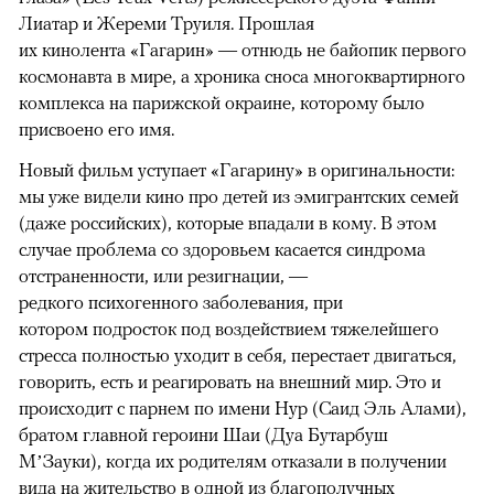
Лиатар и Жереми Труиля. Прошлая
их кинолента «Гагарин» — отнюдь не байопик первого
космонавта в мире, а хроника сноса многоквартирного
комплекса на парижской окраине, которому было
присвоено его имя.
Новый фильм уступает «Гагарину» в оригинальности:
мы уже видели кино про детей из эмигрантских семей
(даже российских), которые впадали в кому. В этом
случае проблема со здоровьем касается синдрома
отстраненности, или резигнации, —
редкого психогенного заболевания, при
котором подросток под воздействием тяжелейшего
стресса полностью уходит в себя, перестает двигаться,
говорить, есть и реагировать на внешний мир. Это и
происходит с парнем по имени Нур (Саид Эль Алами),
братом главной героини Шаи (Дуа Бутарбуш
М’Зауки), когда их родителям отказали в получении
вида на жительство в одной из благополучных