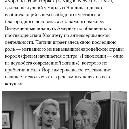
«Король в Нью-Йорке» (A King in New York, 1957),
далеко не лучший у Чарльза Чаплина, однако
изобличающий в нем свободного, честного и
благородного человека, а это намного важнее.
Вынужденный покинуть Америку по обвинению в
противодействии Комитету по антиамериканской
деятельности, Чаплин играет здесь свою последнюю
роль — изгнанного из неназванной европейской страны
короля (фильм начинается с титра: «Революции — одно
из неудобств современной жизни»), которого по
прибытии в Нью-Йорк американское телевидение
начинает использовать в рекламных целях на всю
катушку.