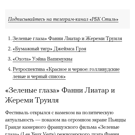
Подписывайтесь на телеграм-канал «РБК Стиль»
Зеленые глаза» Фанни Лиатар и Жереми Труиля
«Бумажный тигр» Джеймса Грэя
«Охота» Уэйна Вапимуквы
Ретроспектива «Красное и черное: голливудские
левые и черный список»
«Зеленые глаза» Фанни Лиатар и
Жереми Труиля
Фестиваль открылся с намеком на политическую
актуальность — показом на огромном экране Пьяццы
Гранде камерного французского фильма «Зеленые
глаза» (Les Yeux Verts) режиссерского дуэта Фанни