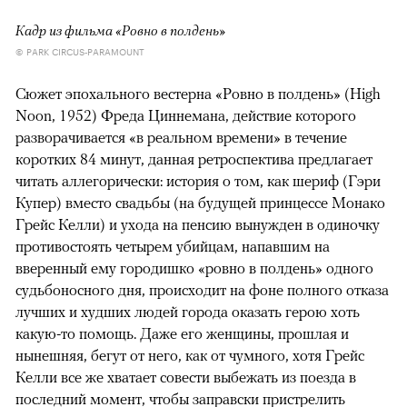
Кадр из фильма «Ровно в полдень»
© PARK CIRCUS-PARAMOUNT
Сюжет эпохального вестерна «Ровно в полдень» (High
Noon, 1952) Фреда Циннемана, действие которого
разворачивается «в реальном времени» в течение
коротких 84 минут, данная ретроспектива предлагает
читать аллегорически: история о том, как шериф (Гэри
Купер) вместо свадьбы (на будущей принцессе Монако
Грейс Келли) и ухода на пенсию вынужден в одиночку
противостоять четырем убийцам, напавшим на
вверенный ему городишко «ровно в полдень» одного
судьбоносного дня, происходит на фоне полного отказа
лучших и худших людей города оказать герою хоть
какую-то помощь. Даже его женщины, прошлая и
нынешняя, бегут от него, как от чумного, хотя Грейс
Келли все же хватает совести выбежать из поезда в
последний момент, чтобы заправски пристрелить