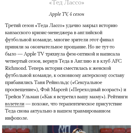
«Тед Лассо»
Apple TV, 4 сезон
Третий сезон «Теда Лассо» удачно закрыл историю
канзасского кризис-менеджера в английской
футбольной команде, многие зрители этот финал
приняли за окончательное прощание. Но не тут-то
было — Apple TV тряхнула фем-оптикой и написала
четвертый сезон, вернув Теда в Англию и в клуб AFC
Richmond. Теперь история сместилась к женской
футбольной команде, к основному актерскому составу
прибавились Таня Рейнольдс («Сексуальное
просвещение»), Фэй Марсей («Переходный возраст») и
00:00
/
00:00
Трейси Ульман («Как я встретил вашу маму»). Рейтинги
взлетели
— похоже, что терапевтическое присутствие
Теда снова актуально в нашем травмированном
инфополе.