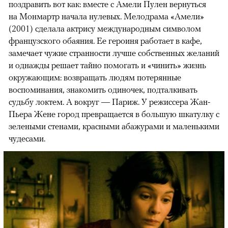
поздравить вот как: вместе с Амели Пулен вернуться
на Монмартр начала нулевых. Мелодрама «Амели»
(2001) сделала актрису международным символом
французского обаяния. Ее героиня работает в кафе,
замечает чужие странности лучше собственных желаний
и однажды решает тайно помогать и «чинить» жизнь
окружающим: возвращать людям потерянные
воспоминания, знакомить одиночек, подталкивать
судьбу локтем. А вокруг — Париж. У режиссера Жан-
Пьера Жене город превращается в большую шкатулку с
зелеными стенами, красными абажурами и маленькими
чудесами.