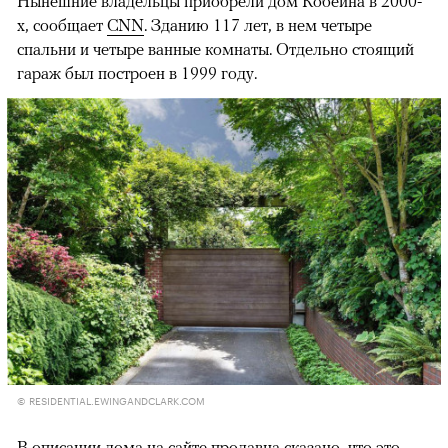
Нынешние владельцы приобрели дом Кобейна в 2000-
х, сообщает
CNN
. Зданию 117 лет, в нем четыре
спальни и четыре ванные комнаты. Отдельно стоящий
гараж был построен в 1999 году.
© RESIDENTIAL.EWINGANDCLARK.COM
В описании дома на сайте продавца
сказано
, что это