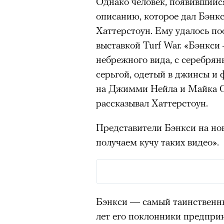
Однако человек, появившийся
человеком, дважды покоривш
очнувшийся Нур) точно не б
описанию, которое дал Бэнк
планеты без использования к
обострения мигрантского кри
Хаттерстоун. Ему удалось п
выставкой Turf War. «Бэнкси
небрежного вида, с серебря
серьгой, одетый в джинсы и
00:00
/
00:00
Адресованн
на Джимми Нейла и Майка Ск
рассказывал Хаттерстоун.
добросерд
Представители Бэнкси на но
точно не б
получаем кучу таких видео».
дни очередн
мигрантск
Бэнкси — самый таинственн
лет его поклонники предпр