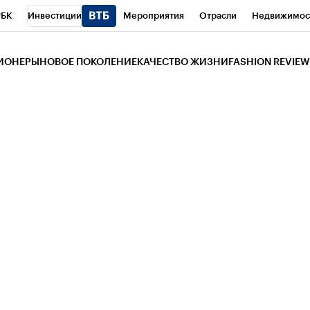
РБК
Инвестиции
Мероприятия
Отрасли
Недвижимос
и
Телеканал
РБК Вино
Спорт
Школа управления РБК
РБ
ЗИОНЕРЫ
НОВОЕ ПОКОЛЕНИЕ
КАЧЕСТВО ЖИЗНИ
FASHION REVIEW
РБК Life
Тренды
Визионеры
Национальные проекты
Горо
 Бизнес-среда
Дискуссионный клуб
Исследования
Кредитны
Газета
Спецпроекты СПб
Конференции СПб
Спецпроекты
трагентов
Политика
Экономика
Бизнес
Технологии и мед
ой валюты