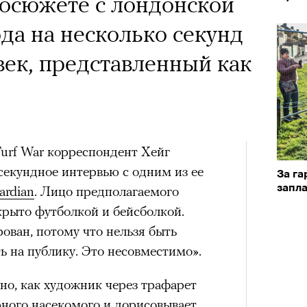
х первое восхождение в
 Тыркин рассказывает о
еосюжете с лондонской
тера
 последним, а другие
на остросоциальные
ода на несколько секунд
сковать жизнью?
век, представленный как
пинисты объясняют, как
еловека и почему к ней
лой
urf War корреспондент Хейг
рам-канал «РБК Стиль»
секундное интервью с одним из ее
За г
Лока
запл
Поче
Корей
ardian
. Лицо предполагаемого
взро
крыто футболкой и бейсболкой.
ар и Жереми Труиля
рован, потому что нельзя быть
Грэя
рам-канал «РБК Стиль»
ь на публику. Это несовместимо».
но, как художник через трафарет
рное: голливудские левые и черный
рного насекомого и дорисовывает