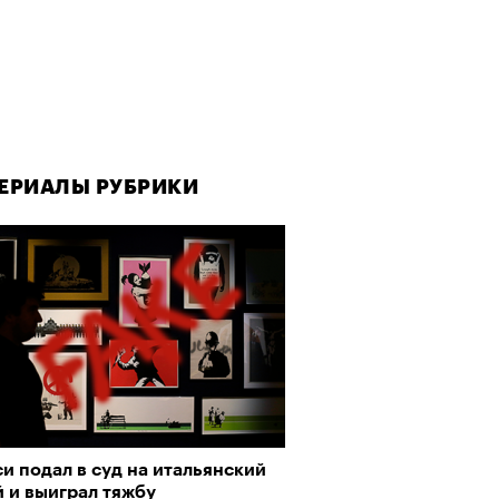
ЕРИАЛЫ РУБРИКИ
ЕРИАЛЫ РУБРИКИ
ЕРИАЛЫ РУБРИКИ
и подал в суд на итальянский
да как лекарство: как
рно-2025: Япония наносит
 и выиграл тяжбу
улки стали новой формой
ной удар