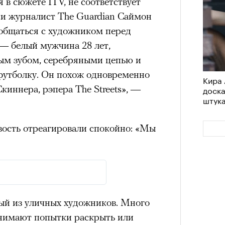
 в сюжете ITV, не соответствует
им все 14 восьмитысячников
удет лишним в дни очередного
си журналист The Guardian Саймон
ислорода.
зиса.
ообщаться с художником перед
 — белый мужчина 28 лет,
ным зубом, серебряными цепью и
 футболку. Он похож одновременно
ый европейцам
Кира 
Сможе
иннера, рэпера The Streets», —
доск
отвеч
«РБК 
штук
пров
ечный призыв
вость отреагировали спокойно: «Мы
удет лишним в
ого обострения
ого кризиса.
ый из уличных художников. Много
инимают попытки раскрыть или