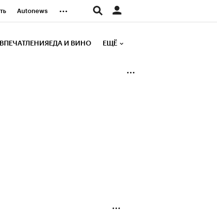
...
ть
Autonews
К Образование
ВПЕЧАТЛЕНИЯ
ЕДА И ВИНО
ЕЩЁ
д
Стиль
е рейтинги
иа
Финансы