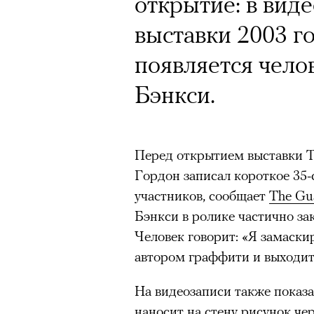
Почему для одни
Кинокритик Стас
открытие: в вид
горы становится
первых показах 
выставки 2003 г
готовы снова ри
темы
появляется чело
Психологи и аль
Бэнкси.
высота меняет ч
тянет с новой си
Перед открытием выставки T
Подписывайтесь на телег
Гордон записал короткое 35-
участников, сообщает
The Gu
Бэнкси в ролике частично за
Зеленые глаза» Фанни Лиат
Человек говорит: «Я замаски
«Бумажный тигр» Джеймса 
Подписывайтесь на телег
автором граффити и выходит
«Охота» Уэйна Вапимуквы
На видеозаписи также показа
Ретроспектива «Красное и че
наносит на стену рисунок че
список»