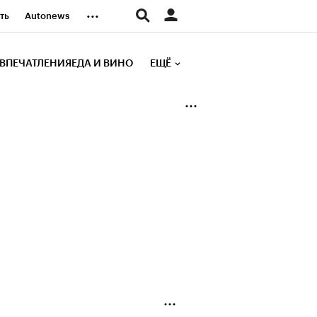
...
ть
Autonews
К Образование
ВПЕЧАТЛЕНИЯ
ЕДА И ВИНО
ЕЩЁ
д
Стиль
е рейтинги
иа
Финансы