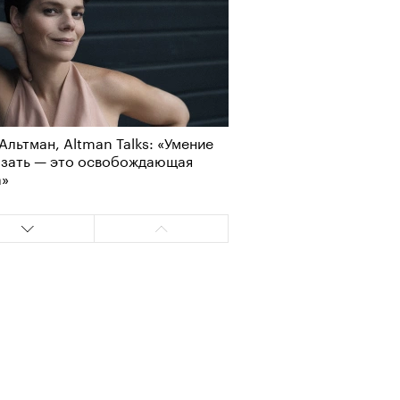
лаборации, которые нельзя
стить
Альтман, Altman Talks: «Умение
азать — это освобождающая
а»
, пижамные, из костюмной
: самые актуальные шорты