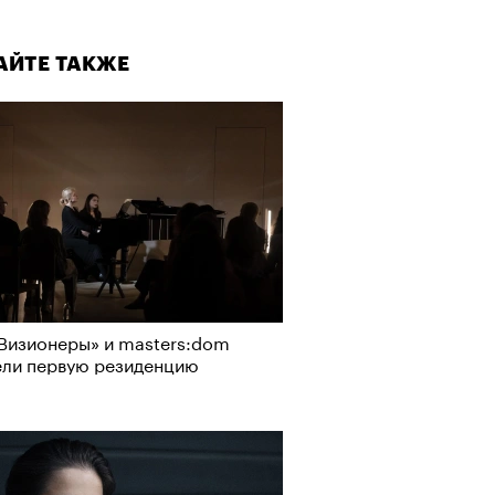
а»
АЙТЕ ТАКЖЕ
т ли человек прожить 180 лет:
ает Станислав Скакун
Визионеры» и masters:dom
ели первую резиденцию