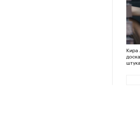
 нельзя было пригласить локальную
дположениями, что теперь Ekonika
елий, чтобы «покрыть» контракт с
та бренд удалил фото из своего
4 кол
лежит компании Meta, чья
пропу
Кира 
емистской и запрещена в РФ),
но
доск
 этом в компании пояснили, что
штук
риальных ограничений на
пермоделью.
Карго
ткани
у restore, бренд-консультант, eх CMO Ekonika