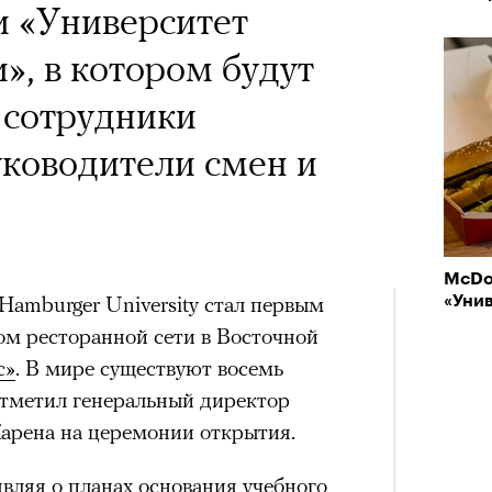
и «Университет
», в котором будут
a с Роузи Хантингтон-
 сотрудники
споры об уместности
ководители смен и
жной звездой, расходах
зможном росте цен на
опросили разобрать кейс
McDo
ину Зуеву
Hamburger University стал первым
«Уни
м ресторанной сети в Восточной
ЧИТ
с»
. В мире существуют восемь
отметил генеральный директор
ер последних дней. Российский
арена на церемонии открытия.
 рекламной кампании британскую
он-Уайтли. Cъемки проходили в
вляя о планах основания учебного