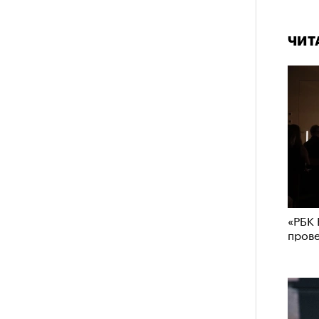
штук
ЧИТ
Сможе
отвеч
«РБК 
зи Хантингтон-Уайтли в рекламной кампании
пров
nika
ЕСС-СЛУЖБА EKONIKA
нгтон-Уайтли, одни пользователи