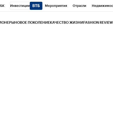
РБК
Инвестиции
Мероприятия
Отрасли
Недвижимос
и
Телеканал
РБК Вино
Спорт
Школа управления РБК
РБ
ЗИОНЕРЫ
НОВОЕ ПОКОЛЕНИЕ
КАЧЕСТВО ЖИЗНИ
FASHION REVIEW
РБК Life
Тренды
Визионеры
Национальные проекты
Горо
 Бизнес-среда
Дискуссионный клуб
Исследования
Кредитны
Газета
Спецпроекты СПб
Конференции СПб
Спецпроекты
трагентов
Политика
Экономика
Бизнес
Технологии и мед
ой валюты