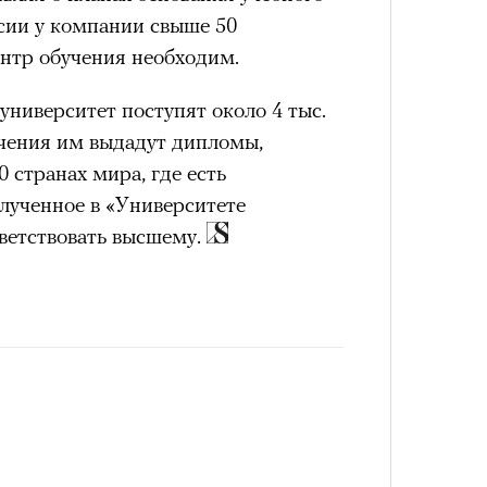
VIII века, а Роузи позировала с
ссии у компании свыше 50
умки-таксы. Бренд едва успел
ентр обучения необходим.
прещенной социальной сети, как
тики. При этом снимать мировых
 университет поступят около 4 тыс.
«РБК 
 рынка уже привыкли: вспомнить
учения им выдадут дипломы,
пров
 Шейк, 12 Storeez и Наталью
 странах мира, где есть
российского контекста Тину Кунаки
лученное в «Университете
Хоск у самой Ekonika.
тветствовать высшему.
Кира 
доск