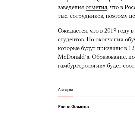
Париже в интерьерах дворца X
заведения
отметил
, что в Ро
главными новинками вроде с
тыс. сотрудников, поэтому ц
выложить первые кадры в за
получил резкую порцию кри
Ожидается, что в 2019 году в
звезд отечественные игроки
студентов. По окончании об
хотя бы Gloria Jeans и Ирину
которые будут признаны в 120
Водянову и даже далеких от 
McDonald’s. Образование, по
в кампании Lavarice и Эльзу 
гамбургерологии» будет соо
Авторы
Елена Фомина