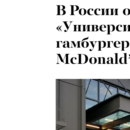
В России 
Ход корол
«Универси
маркетоло
гамбургер
с Ekonika 
McDonald
Хантингто