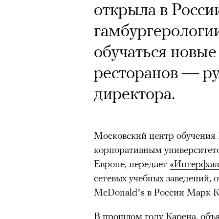
открыла в Росси
гамбургерологии
Кампания Ekonik
обучаться новые
Уайтли вызвала 
ресторанов — ру
работы с зарубе
директора.
на рекламу и во
обувь бренда. П
маркетолога Ир
Московский центр обучения 
корпоративным университето
Европе, передает
«Интерфак
сетевых учебных заведений, 
Ekonika — главный ньюсмейк
McDonald’s в России Марк К
бренд снял в осенне-зимней
супермодель Роузи Хантингт
В прошлом году Карена, объя