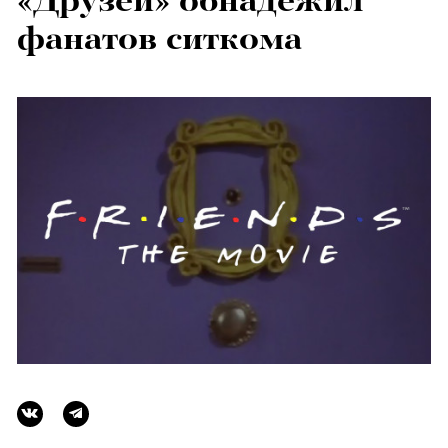
«Друзей» обнадежил
фанатов ситкома