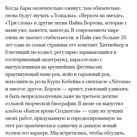
Когда бары окончательно оживут, там обязательно
снова будут звучать «Лошадка», «Верхом на звезде»,
«Три слова» и другие песни Найка Борзова, которые с
нами уже, кажется, навсегда. В современном мире
очень не хватает стабильности, и Найк уже больше 20
лет одна из самых странных его констант. Хитмейкер и
блестящий мелодист, регулярно зарывающийся в
гостеприимный андеграунд, параллельно с
выступлениями на крупнейших фестивалях
практикующий панк-рок, нойз и гаражный рок,
исполнитель роли Курта Кобейна в спектакле «Nirvana»
и многое другое. Борзов — артист, умеющий удивлять
и быть непредсказуемым даже на третьем десятке
сольной творческой биографии. В июне он выпустил
альбом «Капля крови Создателя» — одну из лучших
своих работ, придуманную и спродюсированную на
этот раз практически в одиночку и давшую новый
толчок его карьере. Мы встретились, чтобы обсудить,