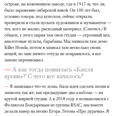
острове, на кожевенном заводе, где в 1917-м, что ли,
было заражение сибирской язвой. Он 100 лет был,
условно говоря, под куполом, сейчас открыли,
проверили и стали пускать художников и музыкантов —
тех, кого не жалко, расходный материал.
(Смеется.)
В
общем, у этого парня там своя студия — огромный цех,
аналоговые пульты, барабаны. Мы записали там демо
Killer Honda, потом я записал там несколько своих
вещей, но мне ничего оттуда не понравилось, я все
заново переписывал.
—
А как тогда появилась «Капля
крови»? С чего все началось?
—
Я записывал что-то дома, была идея сделать песни и
записать так же, как предыдущие два альбома — на
крутой жирной студии. А в 2018 году я познакомился с
Феликсом Бондаревым из группы RSAC, мы вместе
делали кавер на песню Егора Летова «Про дурачка». Я