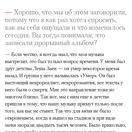
—
Хорошо, что мы об этом заговорили,
потому что я как раз хотел спросить,
как вы себя ощущали и что изменилось
сегодня. Вы тогда понимали, что
записали прорывный альбом?
—
Если честно, я всегда знал, что моя музыка
выстрелит, это был только вопрос времени. У меня был
друг детства Леша Заев — он умер некоторое время
назад. И группа у него называлась «Умер». Он был
настоящий некрореалист, некроромантик, все тексты у
него были о смерти. Мне это направление тоже во
многом близко. Так вот, мы с ним еще в детстве
пришли к тому, что нашу музыку примут только после
того, как нас не станет. Так что для меня не было
откровением, когда я вышел на стадион и при виде
меня заорали двадцать тысяч человек. Было прикольно,
но не то, чтобы я как-то резко вырос в своих глазах: