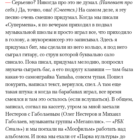
—
Серьезно? Никогда про это не думал.
(Напевает про
себя.)
Да, точно, она!
(Смеется.)
На самом деле, я эту
песню очень смешно придумал. Когда мы писали
«Супермена», я по вечерам приходил в подвал
музыкальной школы и просто играл все, что приходило
в голову, а звукорежиссер это записывал. Здесь я
придумал бит, мы сделали из него кольцо, я под него
сыграл гитару, со струн которой буквально сало
свисало. Пока писал, придумал мелодию, попросил
звукача сыграть бас, а его подругу клавиши — там была
какая-то самоиграйка Yamaha, совсем тупая. Пошел
покурить, написал текст, вернулся, спел. А там еще
такая штука: я когда на барабанах играл, все время
смеялся и там это осталось (если вслушаться). В общем,
записал, согнал на кассету, утром за мной заехали
Нестеров с Габолаевым (Олег Нестеров и Михаил
Габолаев, музыканты группы «Мегаполис». —
«РБК
Стиль»
) и мы поехали на «Мосфильм» работать над
альбомом. И пока мы ехали от «Парка культуры» до