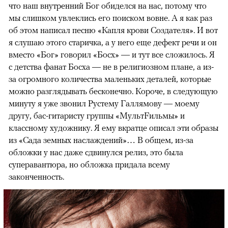
что наш внутренний Бог обиделся на нас, потому что
мы слишком увлеклись его поиском вовне. А я как раз
об этом написал песню «Капля крови Создателя». И вот
я слушаю этого старичка, а у него еще дефект речи и он
вместо «Бог» говорил «Босх» — и тут все сложилось. Я
с детства фанат Босха — не в религиозном плане, а из-
за огромного количества маленьких деталей, которые
можно разглядывать бесконечно. Короче, в следующую
минуту я уже звонил Рустему Галлямову — моему
другу, бас-гитаристу группы «МультFильмы» и
классному художнику. Я ему вкратце описал эти образы
из «Сада земных наслаждений»… В общем, из-за
обложки у нас даже сдвинулся релиз, это была
суперавантюра, но обложка придала всему
законченность.