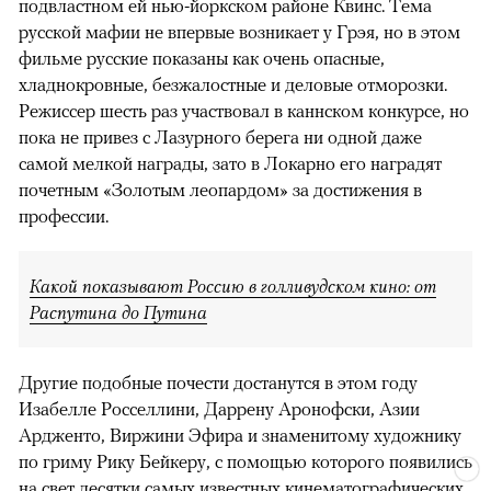
подвластном ей нью-йоркском районе Квинс. Тема
русской мафии не впервые возникает у Грэя, но в этом
фильме русские показаны как очень опасные,
хладнокровные, безжалостные и деловые отморозки.
Режиссер шесть раз участвовал в каннском конкурсе, но
пока не привез с Лазурного берега ни одной даже
самой мелкой награды, зато в Локарно его наградят
почетным «Золотым леопардом» за достижения в
профессии.
Какой показывают Россию в голливудском кино: от
Распутина до Путина
Другие подобные почести достанутся в этом году
Изабелле Росселлини, Даррену Аронофски, Азии
Ардженто, Виржини Эфира и знаменитому художнику
по гриму Рику Бейкеру, с помощью которого появились
на свет десятки самых известных кинематографических