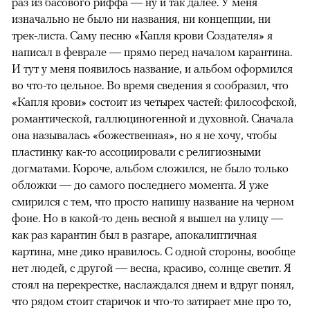
раз из басового риффа — ну и так далее. У меня
изначально не было ни названия, ни концепции, ни
трек-листа. Саму песню «Капля крови Создателя» я
написал в феврале — прямо перед началом карантина.
И тут у меня появилось название, и альбом оформился
во что-то цельное. Во время сведения я сообразил, что
«Капля крови» состоит из четырех частей: философской,
романтической, галлюциногенной и духовной. Сначала
она называлась «божественная», но я не хочу, чтобы
пластинку как-то ассоциировали с религиозными
догматами. Короче, альбом сложился, не было только
обложки — до самого последнего момента. Я уже
смирился с тем, что просто напишу название на черном
фоне. Но в какой-то день весной я вышел на улицу —
как раз карантин был в разгаре, апокалиптичная
картина, мне дико нравилось. С одной стороны, вообще
нет людей, с другой — весна, красиво, солнце светит. Я
стоял на перекрестке, наслаждался днем и вдруг понял,
что рядом стоит старичок и что-то затирает мне про то,