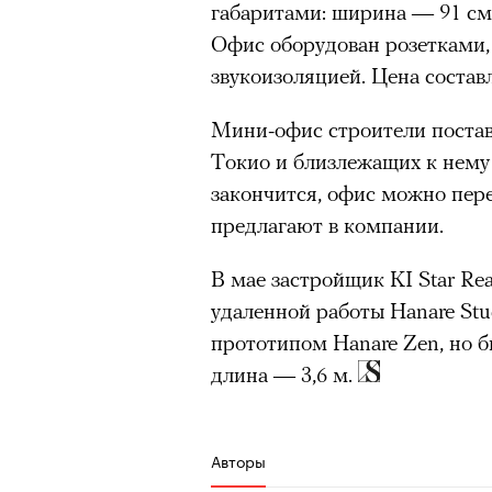
габаритами: ширина — 91 см,
Главное
«Зеленые глаза» Фа
Офис оборудован розетками,
звукоизоляцией. Цена состав
Труиля
Горы привлекают людей 
концентрации, в которо
Мини-офис строители постав
остается только настоящ
Фестиваль открылся с намек
Токио и близлежащих к нему
показом на огромном экран
Экстремальные нагрузк
закончится, офис можно пере
камерного французского филь
гормонов
, из-за чего мо
предлагают в компании.
из самых ярких опытов в
Verts) режиссерского дуэта
Прошлая их кинолента «Гага
Для многих альпинизм ст
В мае застройщик KI Star Rea
космонавта в мире, а хроник
рутины, перезагрузиться
удаленной работы Hanare Stu
комплекса на парижской окр
прототипом Hanare Zen, но б
Совместное преодоление 
имя.
людьми особенно
прочны
длина — 3,6 м.
Наука не подтверждает с
Новый фильм уступает «Гага
признает, что
к альпиниз
видели кино про детей из эм
Авторы
устойчивостью к стрессу
российских), которые впадал