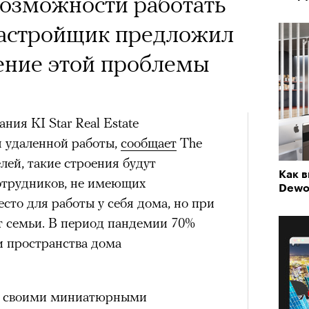
 Тыркин рассказывает о
х первое восхождение в
 возможности работать
тера
на остросоциальные
 последним, а другие
застройщик предложил
сковать жизнью?
ение этой проблемы
пинисты объясняют, как
еловека и почему к ней
ия KI Star Real Estate
 удаленной работы,
сообщает
The
лой
рам-канал «РБК Стиль»
лей, такие строения будут
Как 
Лока
отрудников, не имеющих
Dewo
Корей
Поче
сто для работы у себя дома, но при
взро
ар и Жереми Труиля
т семьи. В период пандемии 70%
Грэя
и пространства дома
рам-канал «РБК Стиль»
рное: голливудские левые и черный
я своими миниатюрными