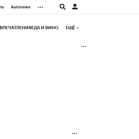
...
ть
Autonews
К Образование
ВПЕЧАТЛЕНИЯ
ЕДА И ВИНО
ЕЩЁ
д
Стиль
е рейтинги
иа
Финансы