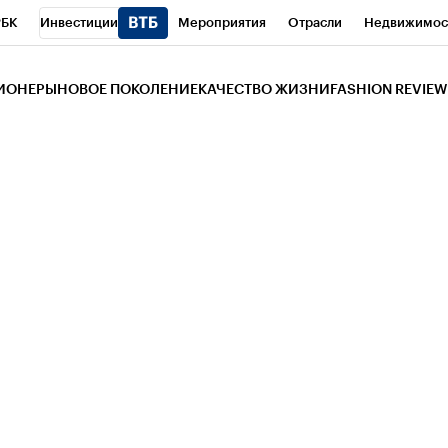
РБК
Инвестиции
Мероприятия
Отрасли
Недвижимос
и
Телеканал
РБК Вино
Спорт
Школа управления РБК
РБ
ЗИОНЕРЫ
НОВОЕ ПОКОЛЕНИЕ
КАЧЕСТВО ЖИЗНИ
FASHION REVIEW
РБК Life
Тренды
Визионеры
Национальные проекты
Горо
 Бизнес-среда
Дискуссионный клуб
Исследования
Кредитны
Газета
Спецпроекты СПб
Конференции СПб
Спецпроекты
трагентов
Политика
Экономика
Бизнес
Технологии и мед
ой валюты