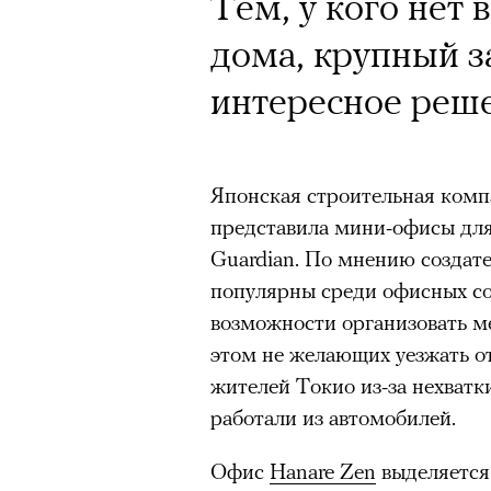
Кинокритик Стас
Почему для одни
Тем, у кого нет
первых показах 
горы становится
дома, крупный 
темы
готовы снова ри
интересное реш
Психологи и аль
высота меняет ч
Японская строительная компан
представила мини-офисы для
тянет с новой си
Подписывайтесь на телег
Guardian. По мнению создате
популярны среди офисных с
возможности организовать ме
Зеленые глаза» Фанни Лиат
этом не желающих уезжать о
«Бумажный тигр» Джеймса 
жителей Токио из-за нехватк
Подписывайтесь на телег
работали из автомобилей.
«Охота» Уэйна Вапимуквы
Ретроспектива «Красное и че
Офис
Hanare Zen
выделяетс
список»