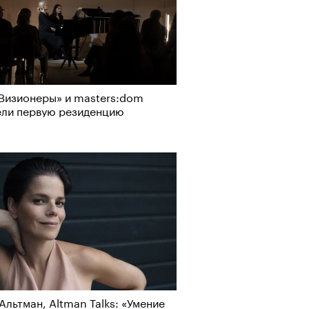
Визионеры» и masters:dom
ели первую резиденцию
Визионеры» и masters:dom
т ли человек прожить 180 лет:
ели первую резиденцию
ает Станислав Скакун
Альтман, Altman Talks: «Умение