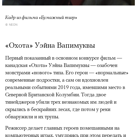
Кадр из фильма «Бумажный тигр»
© NEON
«Охота» Уэйна Вапимуквы
Первый показанный в основном конкурсе фильм —
канадская «Охота» Уэйна Вапимуквы — озабочен
монстрами «нового» типа. Его герои — «нормальные»
современные подростки, а сам он вдохновлен
реальными событиями 2019 года, имевшими место в
Северной Британской Колумбии. Тогда двое
тинейджеров убили трех незнакомых им людей и
скрылись в бескрайних лесах, где потом у реки
обнаружили и их трупы.
Режиссер делает главных героев помешанными на
компьютерных играх, умудряясь при этом передать и