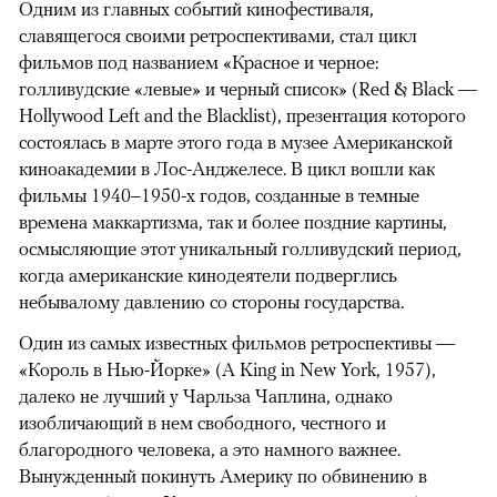
Одним из главных событий кинофестиваля,
славящегося своими ретроспективами, стал цикл
фильмов под названием «Красное и черное:
голливудские «левые» и черный список» (Red & Black —
Hollywood Left and the Blacklist), презентация которого
состоялась в марте этого года в музее Американской
киноакадемии в Лос-Анджелесе. В цикл вошли как
фильмы 1940–1950-х годов, созданные в темные
времена маккартизма, так и более поздние картины,
осмысляющие этот уникальный голливудский период,
когда американские кинодеятели подверглись
небывалому давлению со стороны государства.
Один из самых известных фильмов ретроспективы —
«Король в Нью-Йорке» (A King in New York, 1957),
далеко не лучший у Чарльза Чаплина, однако
изобличающий в нем свободного, честного и
благородного человека, а это намного важнее.
Вынужденный покинуть Америку по обвинению в