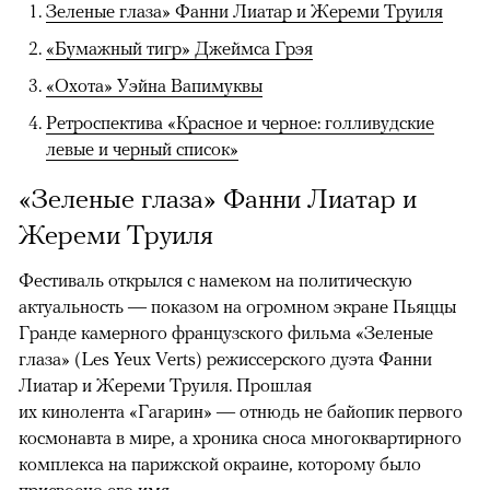
Зеленые глаза» Фанни Лиатар и Жереми Труиля
«Бумажный тигр» Джеймса Грэя
«Охота» Уэйна Вапимуквы
Ретроспектива «Красное и черное: голливудские
левые и черный список»
«Зеленые глаза» Фанни Лиатар и
Жереми Труиля
Фестиваль открылся с намеком на политическую
актуальность — показом на огромном экране Пьяццы
Гранде камерного французского фильма «Зеленые
глаза» (Les Yeux Verts) режиссерского дуэта Фанни
Лиатар и Жереми Труиля. Прошлая
их кинолента «Гагарин» — отнюдь не байопик первого
космонавта в мире, а хроника сноса многоквартирного
комплекса на парижской окраине, которому было
присвоено его имя.