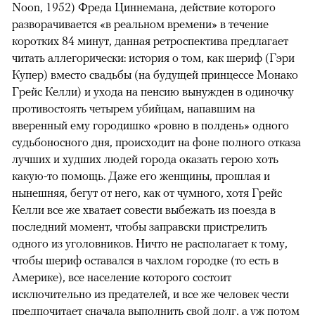
Noon, 1952) Фреда Циннемана, действие которого
разворачивается «в реальном времени» в течение
коротких 84 минут, данная ретроспектива предлагает
читать аллегорически: история о том, как шериф (Гэри
Купер) вместо свадьбы (на будущей принцессе Монако
Грейс Келли) и ухода на пенсию вынужден в одиночку
противостоять четырем убийцам, напавшим на
вверенный ему городишко «ровно в полдень» одного
судьбоносного дня, происходит на фоне полного отказа
лучших и худших людей города оказать герою хоть
какую-то помощь. Даже его женщины, прошлая и
нынешняя, бегут от него, как от чумного, хотя Грейс
Келли все же хватает совести выбежать из поезда в
последний момент, чтобы заправски пристрелить
одного из уголовников. Ничто не располагает к тому,
чтобы шериф оставался в чахлом городке (то есть в
Америке), все население которого состоит
исключительно из предателей, и все же человек чести
предпочитает сначала выполнить свой долг, а уж потом