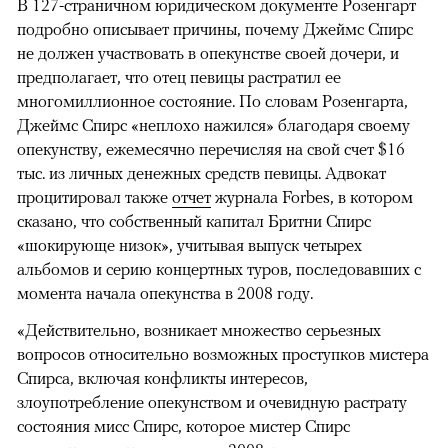
В 127-страничном юридическом документе Розенгарт
подробно описывает причины, почему Джеймс Спирс
не должен участвовать в опекунстве своей дочери, и
предполагает, что отец певицы растратил ее
многомиллионное состояние. По словам Розенгарта,
Джеймс Спирс «неплохо нажился» благодаря своему
опекунству, ежемесячно перечисляя на свой счет $16
тыс. из личных денежных средств певицы. Адвокат
процитировал также
отчет
журнала Forbes, в котором
сказано, что собственный капитал Бритни Спирс
«шокирующе низок», учитывая выпуск четырех
альбомов и серию концертных туров, последовавших с
момента начала опекунства в 2008 году.
«Действительно, возникает множество серьезных
вопросов относительно возможных проступков мистера
Спирса, включая конфликты интересов,
злоупотребление опекунством и очевидную растрату
состояния мисс Спирс, которое мистер Спирс