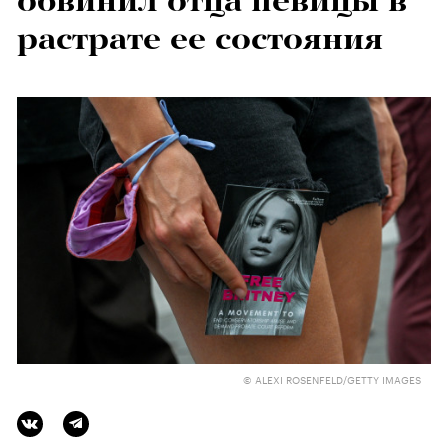
обвинил отца певицы в
растрате ее состояния
© ALEXI ROSENFELD/GETTY IMAGES