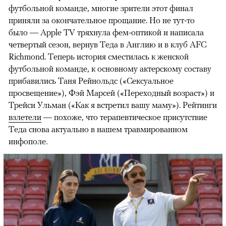
футбольной команде, многие зрители этот финал
приняли за окончательное прощание. Но не тут-то
было — Apple TV тряхнула фем-оптикой и написала
четвертый сезон, вернув Теда в Англию и в клуб AFC
Richmond. Теперь история сместилась к женской
футбольной команде, к основному актерскому составу
прибавились Таня Рейнольдс («Сексуальное
просвещение»), Фэй Марсей («Переходный возраст») и
00:00
/
00:00
Трейси Ульман («Как я встретил вашу маму»). Рейтинги
взлетели
— похоже, что терапевтическое присутствие
Теда снова актуально в нашем травмированном
инфополе.