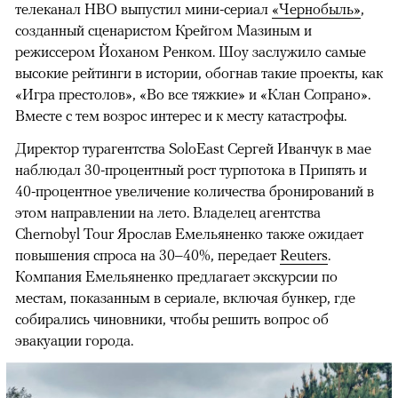
телеканал HBO выпустил мини-сериал
«Чернобыль»
,
созданный сценаристом Крейгом Мазиным и
режиссером Йоханом Ренком. Шоу заслужило самые
высокие рейтинги в истории, обогнав такие проекты, как
«Игра престолов», «Во все тяжкие» и «Клан Сопрано».
Вместе с тем возрос интерес и к месту катастрофы.
Директор турагентства SoloEast Сергей Иванчук в мае
наблюдал 30-процентный рост турпотока в Припять и
40-процентное увеличение количества бронирований в
этом направлении на лето. Владелец агентства
Chernobyl Tour Ярослав Емельяненко также ожидает
повышения спроса на 30–40%, передает
Reuters
.
Компания Емельяненко предлагает экскурсии по
местам, показанным в сериале, включая бункер, где
собирались чиновники, чтобы решить вопрос об
эвакуации города.