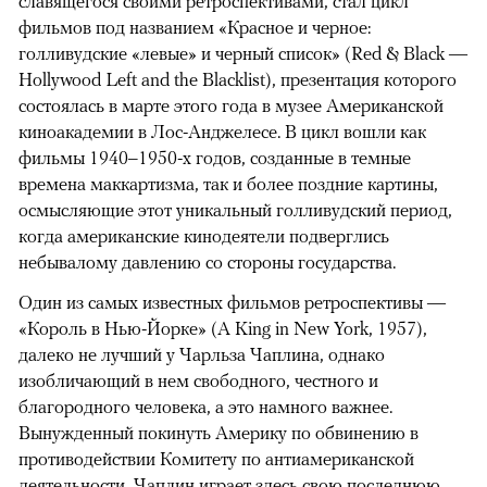
славящегося своими ретроспективами, стал цикл
фильмов под названием «Красное и черное:
голливудские «левые» и черный список» (Red & Black —
Hollywood Left and the Blacklist), презентация которого
состоялась в марте этого года в музее Американской
киноакадемии в Лос-Анджелесе. В цикл вошли как
фильмы 1940–1950-х годов, созданные в темные
времена маккартизма, так и более поздние картины,
осмысляющие этот уникальный голливудский период,
когда американские кинодеятели подверглись
небывалому давлению со стороны государства.
Один из самых известных фильмов ретроспективы —
«Король в Нью-Йорке» (A King in New York, 1957),
далеко не лучший у Чарльза Чаплина, однако
изобличающий в нем свободного, честного и
благородного человека, а это намного важнее.
Вынужденный покинуть Америку по обвинению в
противодействии Комитету по антиамериканской
деятельности, Чаплин играет здесь свою последнюю