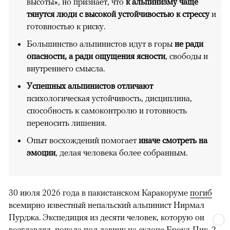
высоты», но признает, что
к альпинизму чаще
тянутся люди с высокой устойчивостью к стрессу
и
готовностью к риску.
Большинство альпинистов идут в горы
не ради
опасности, а ради ощущения ясности
, свободы и
внутреннего смысла.
Успешных альпинистов отличают
психологическая устойчивость, дисциплина,
способность к самоконтролю и готовность
переносить лишения.
Опыт восхождений помогает
иначе смотреть на
эмоции
, делая человека более собранным.
30 июля 2026 года в пакистанском Каракоруме
погиб
всемирно известный непальский альпинист Нирмал
Пурджа. Экспедиция из десяти человек, которую он
возглавлял, попала под лавину на склоне Броуд-Пик. 2