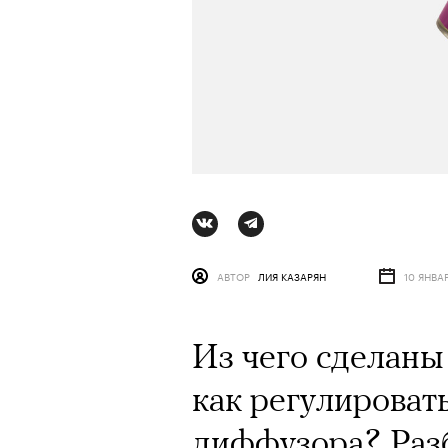
АВТОР
ЛИЯ КАЗАРЯН
10 ЯНВА
Из чего сделаны 
АВТОР
ВАЛЕРИЯ ДАВЫДОВА-КАЛАШНИК
как регулироват
диффузора? Раз