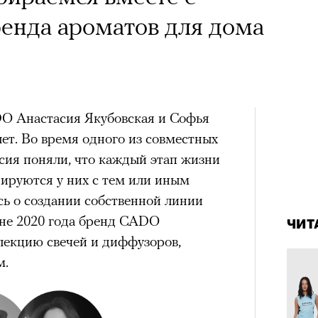
х первое восхождение в
тера
енда ароматов для дома
 последним, а другие
сковать жизнью?
пинисты объясняют, как
еловека и почему к ней
O Анастасия Якубовская и Софья
ет. Во время одного из совместных
лой
сия поняли, что каждый этап жизни
иируются у них с тем или иным
4 кол
Поче
сь о создании собственной линии
пропу
не 2020 года бренд CADO
ЧИТ
лекцию свечей и диффузоров,
рам-канал «РБК Стиль»
м.