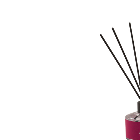
Нирмал Пурджа после рекордного во
мира. Катманду, 2019 год
© NAVESH CHITRAKAR / REUTERS
Статистика последних лет ос
опасность высотного альпини
горах Австрии
погибли
309 ч
максимумом для региона. В 
несчастных случаев в горах
с
Shimbun классифицирует их 
вести»). На Эвересте в 2024
альпинистов, а в 2025-м —
тр
сообщества стал октябрь 202
Дхаулагири в Непале
сорвала
опытных альпинистов. Год сп