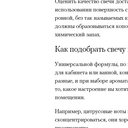
Оценить качество свечи дос
Большинство альпинисто
использовании поверхность с
ради ощущения ясности
,
ровной, без так называемых к
Успешных альпинистов о
должны образовываться копо
устойчивость, дисциплин
химический запах.
готовность переносить л
Опыт восхождений помо
Как подобрать свечу
делая человека более со
Универсальной формулы, по 
00:00
/
00:00
для кабинета или ванной, кон
разные, и при выборе аромат
30 июля 2026 года в пакист
то, какое настроение вы хоти
известный непальский альп
помещении.
из десяти человек, которую о
склоне Броуд-Пик. 2 августа
Например, цитрусовые ноты
погибших. Бывший британски
сконцентрироваться, они хор
историческому рекорду — он
пространства.