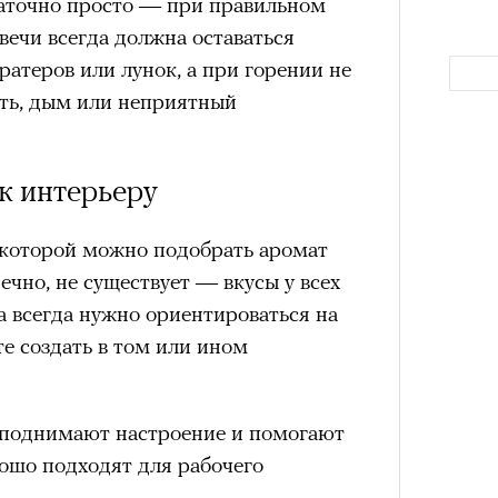
таточно просто — при правильном
в идут в горы
не ради опасности, а
вечи всегда должна оставаться
 свободы и внутреннего смысла.
ратеров или лунок, а при горении не
тличают
психологическая
ть, дым или неприятный
а, способность к самоконтролю и
ишения.
гает
иначе смотреть на эмоции
,
 к интерьеру
бранным.
которой можно подобрать аромат
ечно, не существует — вкусы у всех
Как т
а всегда нужно ориентироваться на
выра
анском Каракоруме
погиб
всемирно
Вост
те создать в том или ином
инист Нирмал Пурджа. Экспедиция
н возглавлял, попала под лавину на
ЧИТ
 спасатели обнаружили тела
 поднимают настроение и помогают
й спецназовец шел к
ошо подходят для рабочего
 планировал стать первым