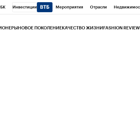
РБК
Инвестиции
Мероприятия
Отрасли
Недвижимос
и
Телеканал
РБК Вино
Спорт
Школа управления РБК
РБ
ЗИОНЕРЫ
НОВОЕ ПОКОЛЕНИЕ
КАЧЕСТВО ЖИЗНИ
FASHION REVIEW
РБК Life
Тренды
Визионеры
Национальные проекты
Горо
 Бизнес-среда
Дискуссионный клуб
Исследования
Кредитны
Газета
Спецпроекты СПб
Конференции СПб
Спецпроекты
трагентов
Политика
Экономика
Бизнес
Технологии и мед
ой валюты