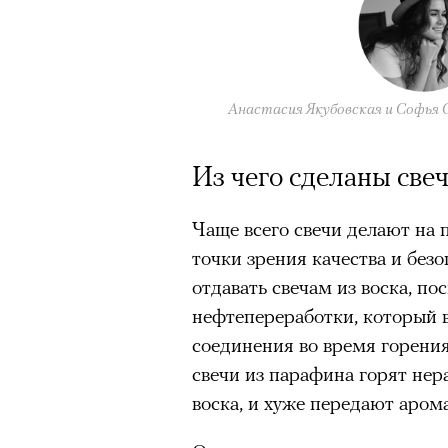
Главное
Горы привлекают людей 
концентрации, в которо
Анастасия Якубовская и Софья 
остается только настоящ
Экстремальные нагрузк
Из чего сделаны све
гормонов
, из-за чего мо
из самых ярких опытов в
Чаще всего свечи делают на 
Для многих альпинизм ст
точки зрения качества и без
рутины, перезагрузиться
отдавать свечам из воска, п
Совместное преодоление 
нефтепереработки, который 
людьми особенно
прочны
соединения во время горения
свечи из парафина горят нера
Наука не подтверждает с
признает, что
к альпиниз
воска, и хуже передают арома
устойчивостью к стрессу