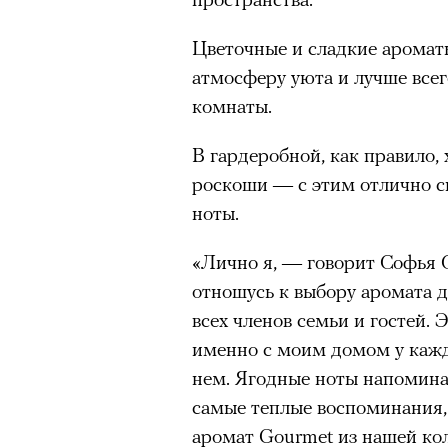
человеком, дважды покоривш
планеты без использования к
Цветочные и сладкие аромат
атмосферу уюта и лучше всег
комнаты.
В гардеробной, как правило, 
роскоши — с этим отлично с
ноты.
«Лично я, — говорит Софья 
отношусь к выбору аромата 
всех членов семьи и гостей. 
именно с моим домом у каждо
нем. Ягодные ноты напомина
самые теплые воспоминания,
аромат Gourmet из нашей ко