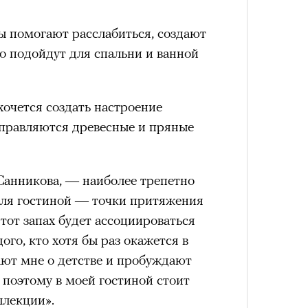
им все 14 восьмитысячников
ислорода.
ы помогают расслабиться, создают
о подойдут для спальни и ванной
Умный
осваи
хочется создать настроение
Trave
«РБК 
пров
правляются древесные и пряные
Санникова, — наиболее трепетно
для гостиной — точки притяжения
Этот запах будет ассоциироваться
го, кто хотя бы раз окажется в
ют мне о детстве и пробуждают
 поэтому в моей гостиной стоит
ллекции».