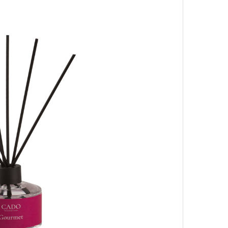
Кира 
доск
штук
схождения на 14 высочайших вершин
обенно отчетливо показывает
зма и горного туризма. В 2024-м в
еловек, что стало десятилетним
Японии в том же году жертвами
тали
300 человек (издание The Asahi
как «погибших или пропавших без
Сможе
 году вершина
унесла
жизни восьми
отвеч
оих
. Трагическим для российского
4 года, когда при восхождении на
сь и погибла
группа из пятерых
устя на одном из самых опасных