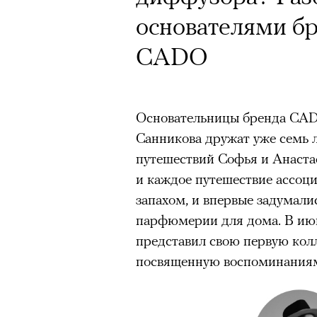
Почему для одни
основателями бр
горы становится
CADO
готовы снова ри
Психологи и аль
высота меняет ч
Основательницы бренда CAD
Санникова дружат уже семь л
тянет с новой си
путешествий Софья и Анаста
и каждое путешествие ассоц
запахом, и впервые задумали
парфюмерии для дома. В ию
представил свою первую кол
Подписывайтесь на телег
посвященную воспоминания