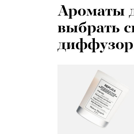
Ароматы д
Психологи
выбрать с
почему тр
диффузор
останавли
в горы