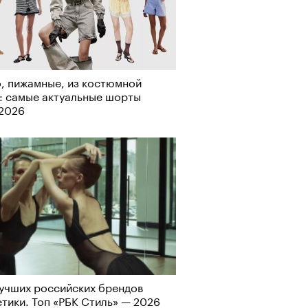
о ли прийти
офессиональный спорт без
, пижамные, из костюмной
, если вам 30
: самые актуальные шорты
-2026
учших российских брендов
тики. Топ «РБК Стиль» — 2026