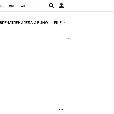
...
ть
Autonews
К Образование
ВПЕЧАТЛЕНИЯ
ЕДА И ВИНО
ЕЩЁ
д
Стиль
е рейтинги
иа
Финансы