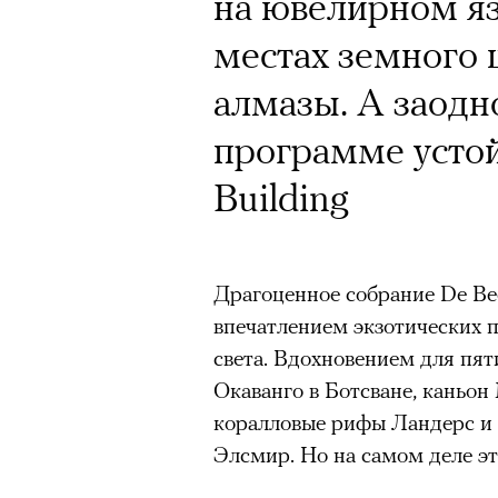
на ювелирном яз
футбольной ком
местах земного 
Год назад траги
лекцию Евгении
алмазы. А заодн
Юрий Бутусов, 
пересмотреть «
программе устой
режиссеров сов
Building
визионер. Театр
На домашних экрана
Матвиенко расск
Драгоценное собрание De Beer
«Т
спектаклях, изм
впечатлением экзотических 
Appl
российского теа
света. Вдохновением для пят
Окаванго в Ботсване, каньо
Третий сезон «Теда Лассо» у
коралловые рифы Ландерс и
кризис-менеджера в английс
Элсмир. Но на самом деле эт
зрители этот финал приняли 