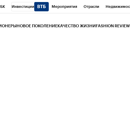
РБК
Инвестиции
Мероприятия
Отрасли
Недвижимос
и
Телеканал
РБК Вино
Спорт
Школа управления РБК
РБ
ЗИОНЕРЫ
НОВОЕ ПОКОЛЕНИЕ
КАЧЕСТВО ЖИЗНИ
FASHION REVIEW
РБК Life
Тренды
Визионеры
Национальные проекты
Горо
 Бизнес-среда
Дискуссионный клуб
Исследования
Кредитны
Газета
Спецпроекты СПб
Конференции СПб
Спецпроекты
трагентов
Политика
Экономика
Бизнес
Технологии и мед
ой валюты