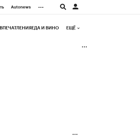
...
ть
Autonews
К Образование
ВПЕЧАТЛЕНИЯ
ЕДА И ВИНО
ЕЩЁ
д
Стиль
е рейтинги
иа
Финансы