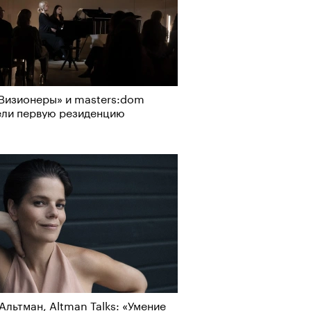
Визионеры» и masters:dom
ели первую резиденцию
Альтман, Altman Talks: «Умение
лаборации, которые нельзя
азать — это освобождающая
стить
а»
Альтман, Altman Talks: «Умение