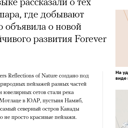
ыке рассказали о тех
впер
андой, послушать
шара, где добывают
чески ушел из жизни
 Тимоновой или
о объявила о новой
один из важнейших
Амели»
чивого развития Forever
ременности и настоящий
овед Кристина
х
азывает о его методе и
Чем з
На у
s Reflections of Nature создано под
ед Лассо»
разоб
енивших язык
виде
Театр
природных пейзажей разных частей
и ре
сегод
e TV, 4 сезон
тра
и ювелирных сетов стали река
н Мотлаце в ЮАР, пустыня Намиб,
дачно закрыл историю канзасского
 самый северный остров Канады
кой футбольной команде, многие
о не просто красивые пейзажи.
за окончательное прощание. Но не