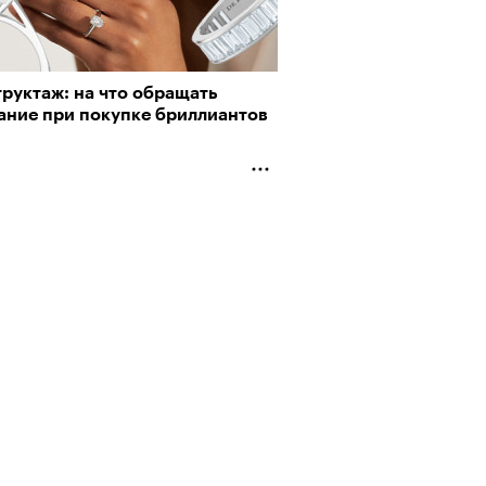
руктаж: на что обращать
ание при покупке бриллиантов
Визионеры» и masters:dom
ели первую резиденцию