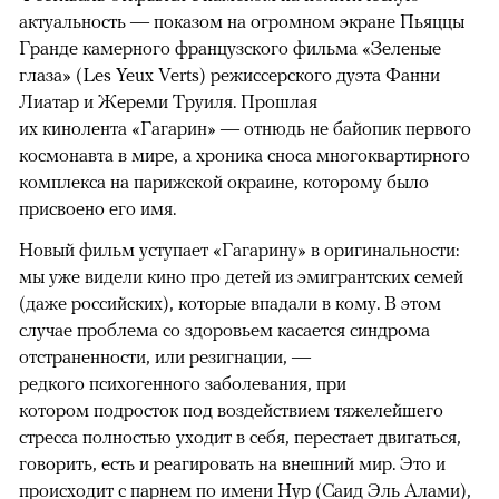
актуальность — показом на огромном экране Пьяццы
Гранде камерного французского фильма «Зеленые
глаза» (Les Yeux Verts) режиссерского дуэта Фанни
Лиатар и Жереми Труиля. Прошлая
их кинолента «Гагарин» — отнюдь не байопик первого
космонавта в мире, а хроника сноса многоквартирного
комплекса на парижской окраине, которому было
присвоено его имя.
Новый фильм уступает «Гагарину» в оригинальности:
мы уже видели кино про детей из эмигрантских семей
(даже российских), которые впадали в кому. В этом
случае проблема со здоровьем касается синдрома
отстраненности, или резигнации, —
редкого психогенного заболевания, при
котором подросток под воздействием тяжелейшего
стресса полностью уходит в себя, перестает двигаться,
говорить, есть и реагировать на внешний мир. Это и
происходит с парнем по имени Нур (Саид Эль Алами),