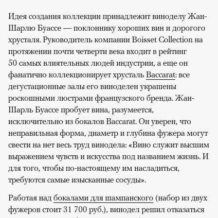
Идея создания коллекции принадлежит виноделу Жан-
Шарлю Буассе — поклоннику хороших вин и дорогого
хрусталя. Руководитель компании Boisset Collection на
протяжении почти четверти века входит в рейтинг
50 самых влиятельных людей индустрии, а еще он
фанатично коллекционирует хрусталь
Baccarat
: все
дегустационные залы его виноделен украшены
роскошными люстрами французского бренда. Жан-
Шарль Буассе пробует вина, разумеется,
исключительно из бокалов Baccarat. Он уверен, что
неправильная форма, диаметр и глубина фужера могут
свести на нет весь труд винодела: «Вино служит высшим
выражением чувств и искусства под названием жизнь. И
для того, чтобы по-настоящему им насладиться,
требуются самые изысканные сосуды».
Работая над
бокалами для шампанского
(набор из двух
фужеров стоит 31 700 руб.), винодел решил отказаться