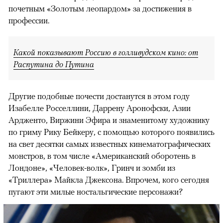
почетным «Золотым леопардом» за достижения в
профессии.
Какой показывают Россию в голливудском кино: от
Распутина до Путина
Другие подобные почести достанутся в этом году
Изабелле Росселлини, Даррену Аронофски, Азии
Ардженто, Виржини Эфира и знаменитому художнику
по гриму Рику Бейкеру, с помощью которого появились
на свет десятки самых известных кинематографических
монстров, в том числе «Американский оборотень в
Лондоне», «Человек-волк», Гринч и зомби из
«Триллера» Майкла Джексона. Впрочем, кого сегодня
пугают эти милые ностальгические персонажи?