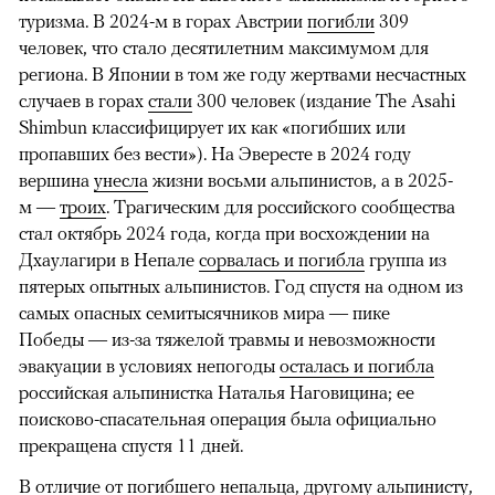
туризма. В 2024-м в горах Австрии
погибли
309
человек, что стало десятилетним максимумом для
региона. В Японии в том же году жертвами несчастных
случаев в горах
стали
300 человек (издание The Asahi
Shimbun классифицирует их как «погибших или
пропавших без вести»). На Эвересте в 2024 году
вершина
унесла
жизни восьми альпинистов, а в 2025-
м —
троих
. Трагическим для российского сообщества
стал октябрь 2024 года, когда при восхождении на
Дхаулагири в Непале
сорвалась и погибла
группа из
пятерых опытных альпинистов. Год спустя на одном из
самых опасных семитысячников мира — пике
Победы — из-за тяжелой травмы и невозможности
эвакуации в условиях непогоды
осталась и погибла
российская альпинистка Наталья Наговицина; ее
поисково-спасательная операция была официально
прекращена спустя 11 дней.
В отличие от погибшего непальца, другому альпинисту,